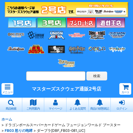
マスターズスクウェア通販2号店
メニュー
カート
商品検索
ご利用案内
マイページ
よくある質問
商品の状態表記
ログイン
ホーム
>
ドラゴンボールスーパーカードゲーム フュージョンワールド ブースター
>
FB03 怒りの咆哮
>
ダーブラ[DBF_FB03-081_UC]