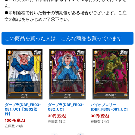
ん。
●印刷過程で付いた若干の初期傷がある場合がございます。ご注
文の際はあらかじめご了承下さい。
この商品を買った人は、こんな商品も買っています
ダーブラ[DBF_FB03-
ダーブラ[DBF_FB03-
バイオブロリー
081_UC]【SB02収
082_UC]
[DBF_FB08-081_UC]
録】
30
円
(税込)
30
円
(税込)
100
円
(税込)
在庫数 18点
在庫数 34点
在庫数 28点