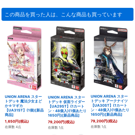
この商品を買った人は、こんな商品も買っています
UNION ARENA スター
UNION ARENA スター
UNION ARENA スター
トデッキ アークナイツ
トデッキ 魔法少女まど
トデッキ 仮面ライダー
【UA30ST】(1カート
か☆マギカ
【UA29ST】(1カート
ン・48個入)(1個あたり
【UA31ST】(1個)[新品
ン・48個入)(1個あたり
1650円)[新品商品]
商品]
1650円)[新品商品]
79,200
円
(税込)
1,650
円
(税込)
79,200
円
(税込)
在庫数 1点
在庫数 4点
在庫数 1点