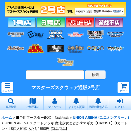
マスターズスクウェア通販2号店
メニュー
カート
商品検索
ご利用案内
マイページ
よくある質問
商品の状態表記
ログイン
ホーム
>
■予約ブースターBOX・新品商品
>
UNION ARENA (ユニオンアリーナ)
>
UNION ARENA スタートデッキ 魔法少女まどか☆マギカ【UA31ST】(1カート
ン・48個入)(1個あたり1650円)[新品商品]