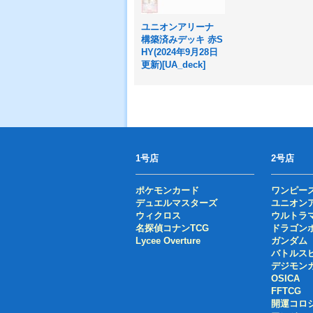
ユニオンアリーナ
構築済みデッキ 赤S
HY(2024年9月28日
更新)[UA_deck]
1号店
2号店
ポケモンカード
ワンピー
デュエルマスターズ
ユニオン
ウィクロス
ウルトラ
名探偵コナンTCG
ドラゴン
Lycee Overture
ガンダム
バトルス
デジモン
OSICA
FFTCG
開運コロ