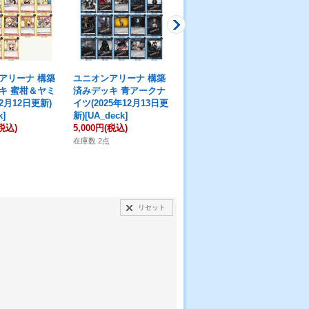
アリーナ 構築
ユニオンアリーナ 構築
ユニオンアリーナ 構築
ユ
キ 蜜柑＆ヤミ
済みデッキ 青アークナ
済みデッキ ノノア＆ア
済
12月12日更新)
イツ(2025年12月13日更
リア(2025年1月26日更
キ(
k]
新)[UA_deck]
新)[UA_deck]
[UA
税込)
5,000円
(税込)
7,480円
(税込)
2,
在庫数 2点
在庫数 2点
在庫
リセット