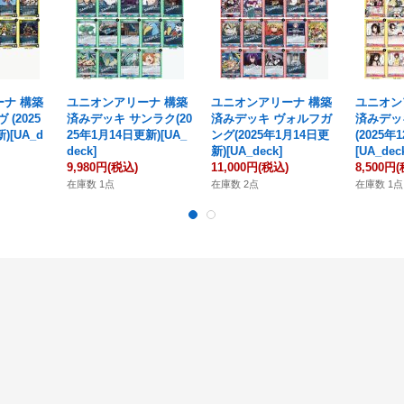
ナ 構築
ユニオンアリーナ 構築
ユニオンアリーナ 構築
ユニオン
(2025
済みデッキ サンラク(20
済みデッキ ヴォルフガ
済みデッ
)[UA_d
25年1月14日更新)[UA_
ング(2025年1月14日更
(2025年
deck]
新)[UA_deck]
[UA_dec
9,980円
(税込)
11,000円
(税込)
8,500円
(
在庫数 1点
在庫数 2点
在庫数 1点