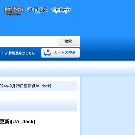
0
カートの中身
新規登録はこちら
年9月28日更新)[UA_deck]
)[UA_deck]