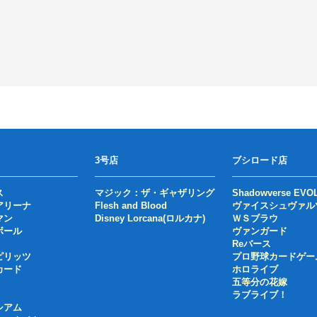
3号店
ブシロード店
ス
マジック：ザ・ギャザリング
Shadowverse EVO
アリーナ
Flesh and Blood
ヴァイスシュヴァル
マン
Disney Lorcana(ロルカナ)
ＷＳブラウ
ボール
ヴァンガード
Reバース
ピリッツ
プロ野球カードゲー
カード
ホロライブ
五等分の花嫁
ラブライブ！
シアム