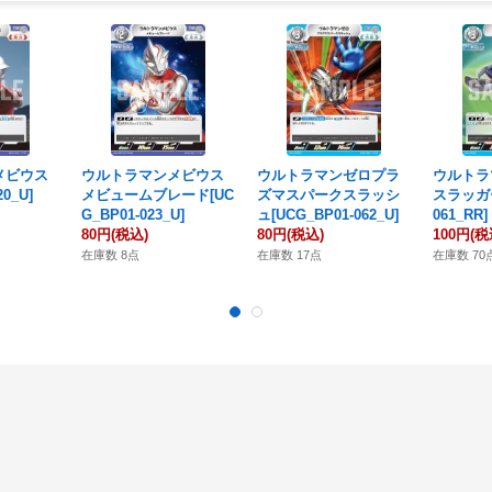
メビウス
ウルトラマンメビウス
ウルトラマンゼロプラ
ウルトラ
20_U]
メビュームブレード[UC
ズマスパークスラッシ
スラッガー
G_BP01-023_U]
ュ[UCG_BP01-062_U]
061_RR]
80円
(税込)
80円
(税込)
100円
(税
在庫数 8点
在庫数 17点
在庫数 70