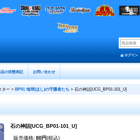
ログイン
商品の状態表記
お問い合わせ
スター
>
BP01 地球(ほし)の守護者たち
>
石の神話[UCG_BP01-101_U]
石の神話[UCG_BP01-101_U]
販売価格
:
80円
(税込)