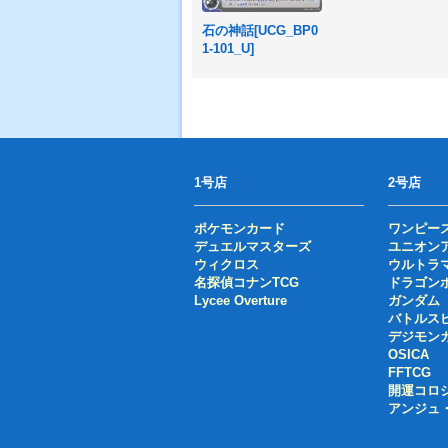
石の神話[UCG_BP0
1-101_U]
1号店
2号店
ポケモンカード
ワンピー
デュエルマスターズ
ユニオン
ウィクロス
ウルトラ
名探偵コナンTCG
ドラゴン
Lycee Overture
ガンダム
バトルス
デジモン
OSICA
FFTCG
開運コロ
アンジュ