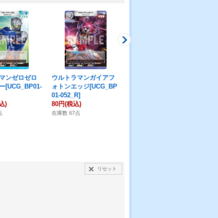
マンゼロゼロ
ウルトラマンガイアフ
ウルトラマンデッカー
ウ
[UCG_BP01-
ォトンエッジ[UCG_BP
ダイナミックタイプ[UC
ラッ
01-052_R]
G_BP06-043_U]
D0
込)
80円
(税込)
30円
(税込)
収
30
点
在庫数 67点
在庫数 17点
在庫
リセット