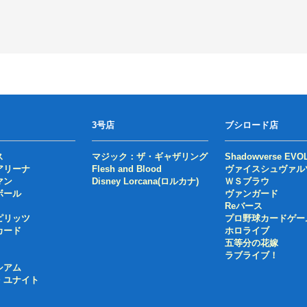
3号店
ブシロード店
ス
マジック：ザ・ギャザリング
Shadowverse EVO
アリーナ
Flesh and Blood
ヴァイスシュヴァル
マン
Disney Lorcana(ロルカナ)
ＷＳブラウ
ボール
ヴァンガード
Reバース
ピリッツ
プロ野球カードゲー
カード
ホロライブ
五等分の花嫁
ラブライブ！
シアム
・ユナイト