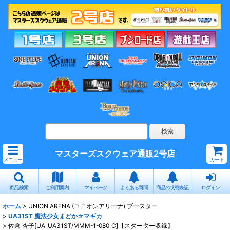
マスターズスクウェア通販2号店
メニュー
カート
商品検索
ご利用案内
マイページ
よくある質問
商品の状態表記
ログイン
ホーム
>
UNION ARENA (ユニオンアリーナ) ブースター
>
UA31ST 魔法少女まどか☆マギカ
>
佐倉 杏子[UA_UA31ST/MMM-1-080_C]【スターター収録】