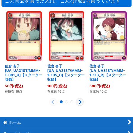
この商品を買った人は、こんな商品も買っています
佐倉 杏子
佐倉 杏子
佐倉 杏子
[UA_UA31ST/MMM-
[UA_UA31ST/MMM-
[UA_UA31ST/MMM-
1-081_U]【スターター
1-105_C]【スターター
1-113_R]【スターター
収録】
収録】
収録】
50
円
(税込)
100
円
(税込)
580
円
(税込)
在庫数 16点
在庫数 16点
在庫数 10点
ホーム