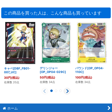
この商品を買った人は、こんな商品も買っています
デリンジャー
パウンド[OP_OP04-
キャベ[DBF_FB01-
[OP_OP04-029C]
110C]
007_UC]
50
円
(税込)
100
円
(税込)
30
円
(税込)
在庫数 34点
在庫数 34点
在庫数 20点
ホーム