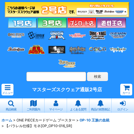
マスターズスクウェア通販2号店
メニュー
カート
商品検索
ご利用案内
マイページ
よくある質問
商品の状態表記
ログイン
ホーム
>
ONE PIECEカードゲーム ブースター
>
OP-10 王族の血統
>
【パラレル仕様】モネ[OP_OP10-016_SR]