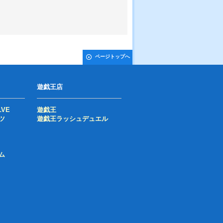
ページトップへ
遊戯王店
LVE
遊戯王
ツ
遊戯王ラッシュデュエル
ム