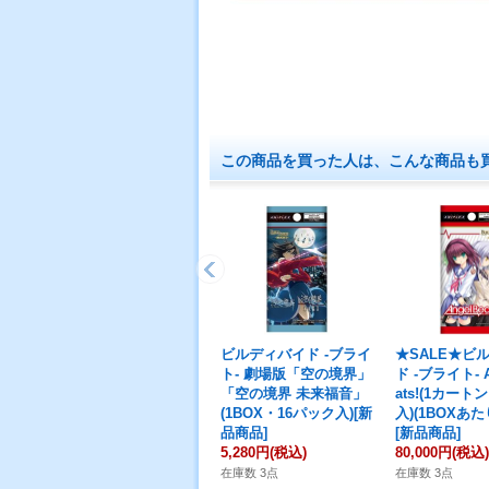
この商品を買った人は、こんな商品も
ビルディバイド -ブライ
★SALE★ビ
ト- 劇場版「空の境界」
ド -ブライト- A
「空の境界 未来福音」
ats!(1カート
(1BOX・16パック入)[新
入)(1BOXあた
品商品]
[新品商品]
5,280円
(税込)
80,000円
(税込)
在庫数 3点
在庫数 3点