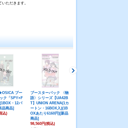
ていただきます。
。
★OSICA ブー
ブースターパック 〈物
UNION ARENA ブース
UN
ック「SPY×F
語〉シリーズ【UA42B
ターパック 進撃の巨人
タ
(1BOX・12パ
T】UNION ARENA(1カ
Vol.2 【EX10BT】(1カ
ラ
新品商品]
ートン・16BOX入)(1B
ートン・16BOX入)(1B
32
税込)
OXあたり6160円)[新品
OXあたり5600円)[新品
ク入
商品]
商品]
6,
98,560円
(税込)
89,600円
(税込)
在庫