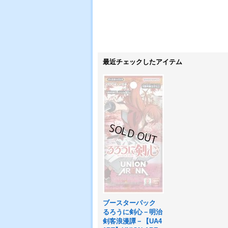
最近チェックしたアイテム
ブースターパック
るろうに剣心－明治
剣客浪漫譚－【UA4