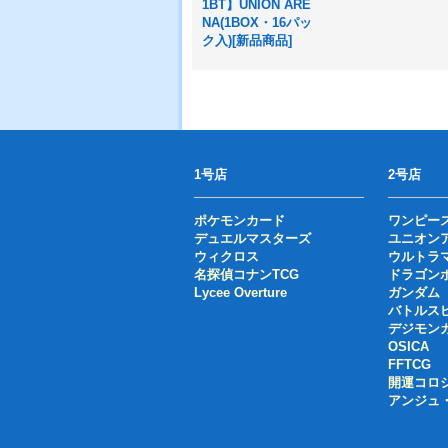
1BT】UNION ARE
NA(1BOX・16パッ
ク入)[新品商品]
1号店
2号店
ポケモンカード
ワンピー
デュエルマスターズ
ユニオン
ウィクロス
ウルトラ
名探偵コナンTCG
ドラゴン
Lycee Overture
ガンダム
バトルス
デジモン
OSICA
FFTCG
開運コロ
アンジュ