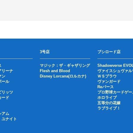
3号店
ブシロード店
ス
マジック：ザ・ギャザリング
Shadowverse EVO
アリーナ
Flesh and Blood
ヴァイスシュヴァル
マン
Disney Lorcana(ロルカナ)
ＷＳブラウ
ボール
ヴァンガード
Reバース
ピリッツ
プロ野球カードゲー
カード
ホロライブ
五等分の花嫁
ラブライブ！
シアム
・ユナイト