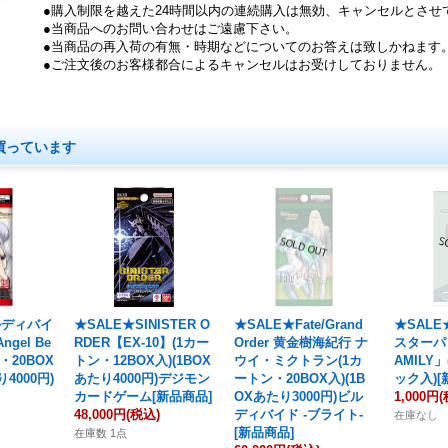
●購入制限を越えた24時間以内の連続購入は無効、キャンセルとさせ
●当商品へのお問い合わせはご遠慮下さい。
●当商品の再入荷の有無・時期などについてのお答えは致しかねます
●ご注文後のお客様都合によるキャンセルはお受けしておりません。
買っています
ルディバイ
★SALE★SINISTER O
★SALE★Fate/Grand
★SALE
ngel Be
RDER【EX-10】(1カー
Order 黄金樹海紀行 ナ
スターパ
ン・20BOX
トン・12BOX入)(1BOX
ウイ・ミクトラン(1カ
AMILY」
り4000円)
あたり4000円)デジモン
ートン・20BOX入)(1B
ック入)[
カードゲーム[新品商品]
OXあたり3000円)ビル
1,000円
(
48,000円
(税込)
ディバイド -ブライト-
在庫なし
[新品商品]
在庫数 1点