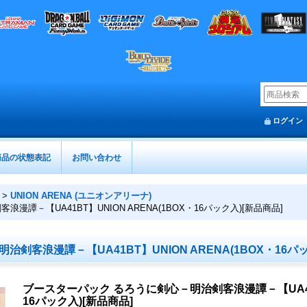
ログイン
商品の状態表記
お問い合わせ
>
UNION ARENA (ユニオンアリーナ)
譚－【UA41BT】UNION ARENA(1BOX・16パック入)[新品商品]
剣客浪漫譚－【UA41BT】UNION ARENA(1BOX・16パッ
ブースターパック るろうに剣心－明治剣客浪漫譚－【UA41BT
16パック入)[新品商品]