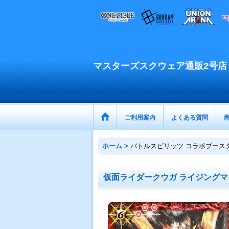
マスターズスクウェア通販2号店
ご利用案内
よくある質問
ホーム
>
バトルスピリッツ コラボブース
仮面ライダークウガ ライジングマイティ 