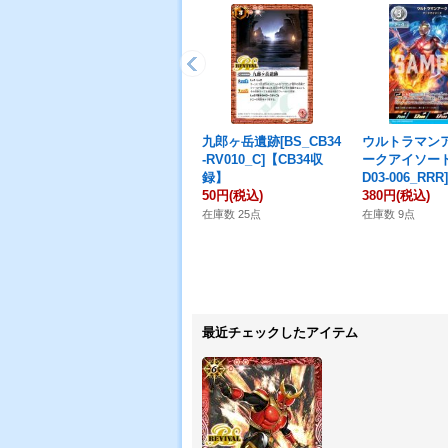
九郎ヶ岳遺跡[BS_CB34
ウルトラマンア
-RV010_C]【CB34収
ークアイソード[
録】
D03-006_RRR]
50円
(税込)
380円
(税込)
在庫数 25点
在庫数 9点
最近チェックしたアイテム