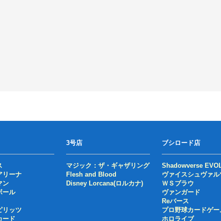
3号店
ブシロード店
ス
マジック：ザ・ギャザリング
Shadowverse EVO
アリーナ
Flesh and Blood
ヴァイスシュヴァル
マン
Disney Lorcana(ロルカナ)
ＷＳブラウ
ボール
ヴァンガード
Reバース
ピリッツ
プロ野球カードゲー
カード
ホロライブ