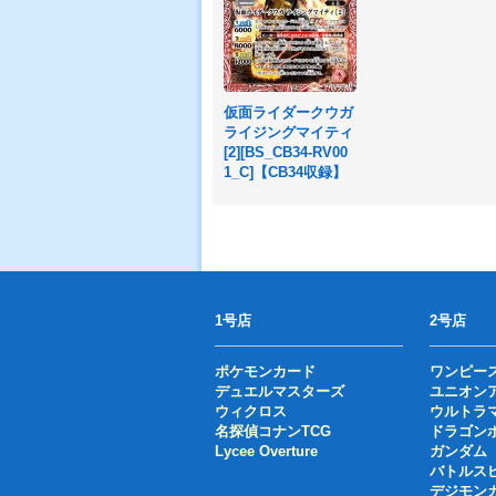
仮面ライダークウガ
ライジングマイティ
[2][BS_CB34-RV00
1_C]【CB34収録】
1号店
2号店
ポケモンカード
ワンピー
デュエルマスターズ
ユニオン
ウィクロス
ウルトラ
名探偵コナンTCG
ドラゴン
Lycee Overture
ガンダム
バトルス
デジモン