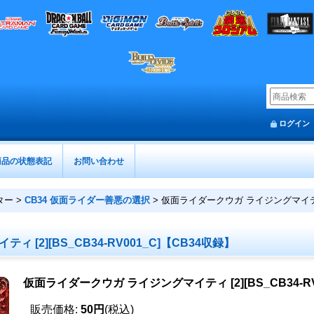
ログイン
商品の状態表記
お問い合わせ
ター
>
CB34 仮面ライダー善悪の選択
>
仮面ライダークウガ ライジングマイティ [2
[2][BS_CB34-RV001_C]【CB34収録】
仮面ライダークウガ ライジングマイティ [2][BS_CB34-RV
販売価格
:
50円
(税込)