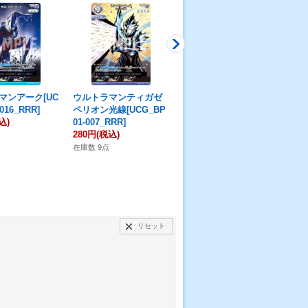
マンアーク[UC
ウルトラマンティガゼ
仮面ライダークウガ ラ
仮
016_RRR]
ペリオン光線[UCG_BP
イジングマイティ[BS_
ロー
込)
01-007_RRR]
CB09-021R]【CB09収
[B
280円
(税込)
録】
34
180円
(税込)
50
在庫数 9点
在庫数 20点
在庫
リセット