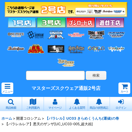
マスターズスクウェア通販2号店
メニュー
カート
商品検索
ご利用案内
マイページ
よくある質問
商品の状態表記
ログイン
ホーム
>
開運コロシアム
>
【パラレル】UC03 きらめくうんち(運値)の巻
>
【パラレルレア】悪天のザンザ[UC_UC03-005_超大凶]