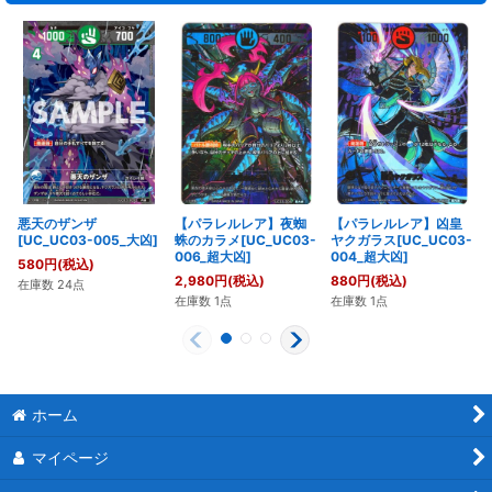
【パラレルレア】夜蜘
【パラレルレア】凶皇
悪天のザンザ
蛛のカラメ[UC_UC03-
ヤクガラス[UC_UC03-
[UC_UC03-005_大凶]
006_超大凶]
004_超大凶]
580
円
(税込)
2,980
円
(税込)
880
円
(税込)
在庫数 24点
在庫数 1点
在庫数 1点
ホーム
マイページ