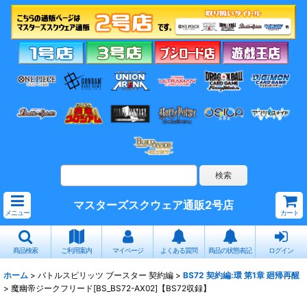
マスターズスクウェア通販2号店
メニュー
カート
商品検索
ご利用案内
マイページ
よくある質問
商品の状態表記
ログイン
ホーム
>
バトルスピリッツ ブースター 契約編
>
BS72 契約編:環 第1章 廻帰再醒
>
魔幽帝ジークフリード[BS_BS72-AX02]【BS72収録】