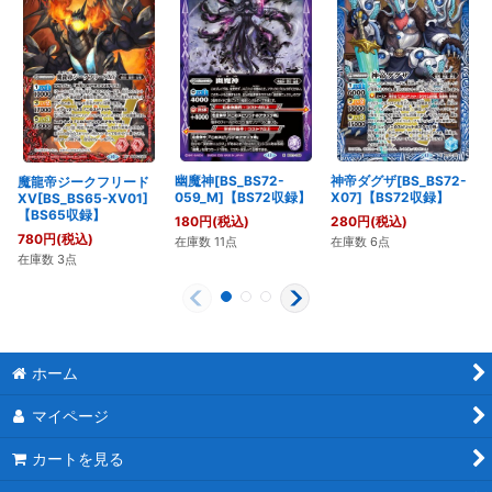
幽魔神[BS_BS72-
神帝ダグザ[BS_BS72-
魔龍帝ジークフリード
059_M]【BS72収録】
X07]【BS72収録】
XV[BS_BS65-XV01]
【BS65収録】
180
円
(税込)
280
円
(税込)
780
円
(税込)
在庫数 11点
在庫数 6点
在庫数 3点
ホーム
マイページ
カートを見る