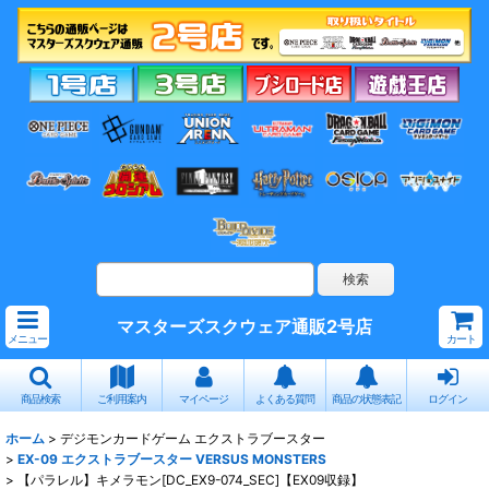
マスターズスクウェア通販2号店
メニュー
カート
商品検索
ご利用案内
マイページ
よくある質問
商品の状態表記
ログイン
ホーム
>
デジモンカードゲーム エクストラブースター
>
EX-09 エクストラブースター VERSUS MONSTERS
>
【パラレル】キメラモン[DC_EX9-074_SEC]【EX09収録】