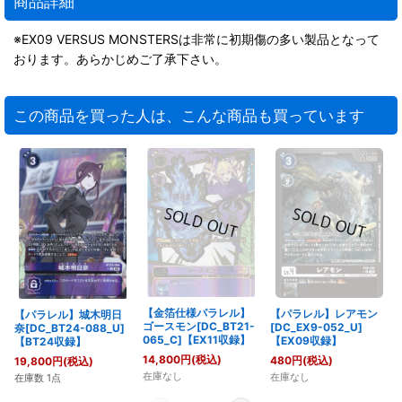
商品詳細
※EX09 VERSUS MONSTERSは非常に初期傷の多い製品となって
おります。あらかじめご了承下さい。
この商品を買った人は、こんな商品も買っています
【金箔仕様パラレル】
【パラレル】レアモン
【パラレル】城木明日
ゴースモン[DC_BT21-
[DC_EX9-052_U]
奈[DC_BT24-088_U]
065_C]【EX11収録】
【EX09収録】
【BT24収録】
14,800
円
(税込)
480
円
(税込)
19,800
円
(税込)
在庫なし
在庫なし
在庫数 1点