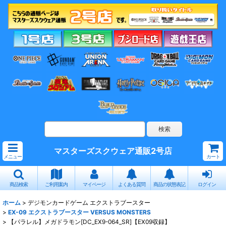
マスターズスクウェア通販2号店
メニュー
カート
商品検索
ご利用案内
マイページ
よくある質問
商品の状態表記
ログイン
ホーム
>
デジモンカードゲーム エクストラブースター
>
EX-09 エクストラブースター VERSUS MONSTERS
>
【パラレル】メガドラモン[DC_EX9-064_SR]【EX09収録】