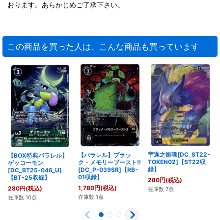
おります。あらかじめご了承下さい。
この商品を買った人は、こんな商品も買っています
宇迦之御魂[DC_ST22-
【パラレル】ブラッ
【BOX特典パラレル】
TOKEN02]【ST22収
ク・メモリーブースト!!
ゲッコーモン
録】
[DC_P-039SR]【RB-
[DC_BT25-046_U]
01収録】
【BT-25収録】
280
円
(税込)
1,780
円
(税込)
280
円
(税込)
在庫数 7点
在庫数 1点
在庫数 10点