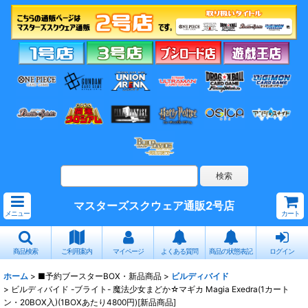
マスターズスクウェア通販2号店
メニュー
カート
商品検索
ご利用案内
マイページ
よくある質問
商品の状態表記
ログイン
ホーム
>
■予約ブースターBOX・新品商品
>
ビルディバイド
>
ビルディバイド -ブライト- 魔法少女まどか☆マギカ Magia Exedra(1カート
ン・20BOX入)(1BOXあたり4800円)[新品商品]