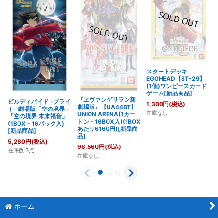
スタートデッキ
EGGHEAD【ST-29】
(1個)ワンピースカード
ゲーム[新品商品]
『ヱヴァンゲリヲン新
ビルディバイド -ブライ
1,300
円
(税込)
劇場版』【UA44BT】
ト- 劇場版「空の境界」
在庫なし
UNION ARENA(1カー
「空の境界 未来福音」
トン・16BOX入)(1BOX
(1BOX・16パック入)
あたり6160円)[新品商
[新品商品]
品]
5,280
円
(税込)
98,560
円
(税込)
在庫数 3点
在庫なし
ホーム