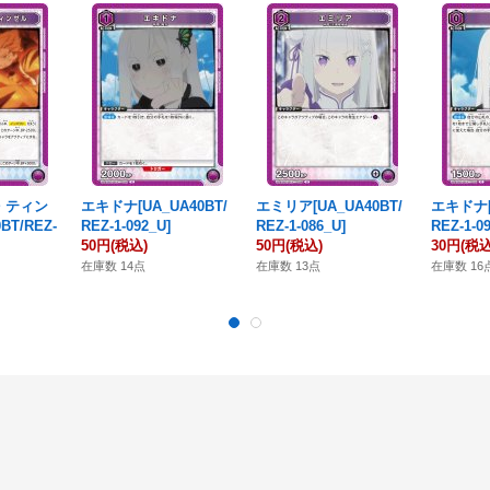
・ティン
エキドナ[UA_UA40BT/
エミリア[UA_UA40BT/
エキドナ[U
BT/REZ-
REZ-1-092_U]
REZ-1-086_U]
REZ-1-0
50円
(税込)
50円
(税込)
30円
(税込
在庫数 14点
在庫数 13点
在庫数 16