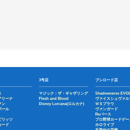
3号店
ブシロード店
ス
マジック：ザ・ギャザリング
Shadowverse EVO
アリーナ
Flesh and Blood
ヴァイスシュヴァル
マン
Disney Lorcana(ロルカナ)
ＷＳブラウ
ボール
ヴァンガード
Reバース
ピリッツ
プロ野球カードゲー
カード
ホロライブ
五等分の花嫁