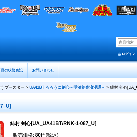
ログイン
商品の状態表記
お問い合わせ
ーナ) ブースター
>
UA41BT るろうに剣心－明治剣客浪漫譚－
>
緋村 剣心[UA_UA
7_U]
緋村 剣心[UA_UA41BT/RNK-1-087_U]
販売価格
:
80円
(税込)