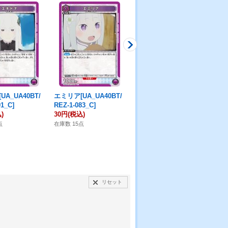
A_UA40BT/
エミリア[UA_UA40BT/
グレースロート[UA_UA
本条
91_C]
REZ-1-083_C]
30BT/ARK-1-043_C]
RNK
)
30円
(税込)
50円
(税込)
50
点
在庫数 15点
在庫数 16点
在庫
リセット