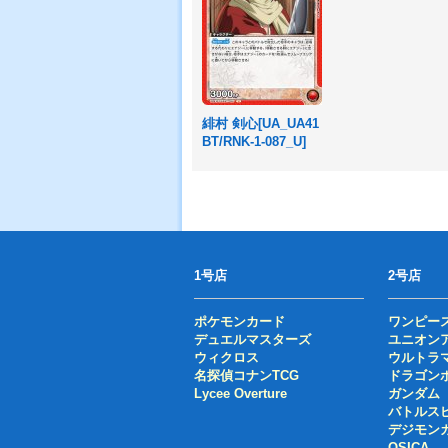
緋村 剣心[UA_UA41
BT/RNK-1-087_U]
1号店
2号店
ポケモンカード
ワンピー
デュエルマスターズ
ユニオン
ウィクロス
ウルトラ
名探偵コナンTCG
ドラゴン
Lycee Overture
ガンダム
バトルス
デジモン
OSICA