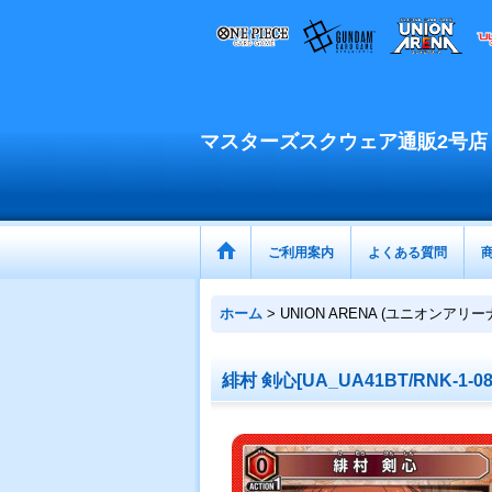
マスターズスクウェア通販2号店
ご利用案内
よくある質問
ホーム
>
UNION ARENA (ユニオンアリ
緋村 剣心[UA_UA41BT/RNK-1-08