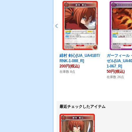
緋村 剣心[UA_UA41BT/
ガーフィール
RNK-1-088_R]
ゼル[UA_UA40
200円
(税込)
1-067_R]
50円
(税込)
在庫数 8点
在庫数 26点
最近チェックしたアイテム