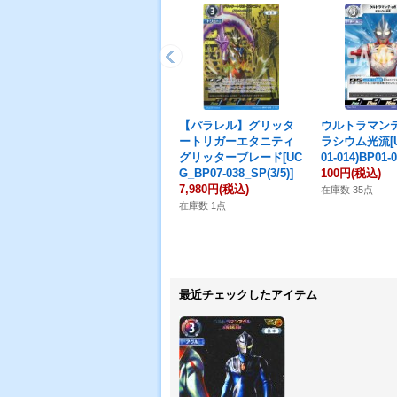
【パラレル】グリッタ
ウルトラマンテ
ートリガーエタニティ
ラシウム光流[U
グリッターブレード[UC
01-014)BP01-
G_BP07-038_SP(3/5)]
100円
(税込)
7,980円
(税込)
在庫数 35点
在庫数 1点
最近チェックしたアイテム