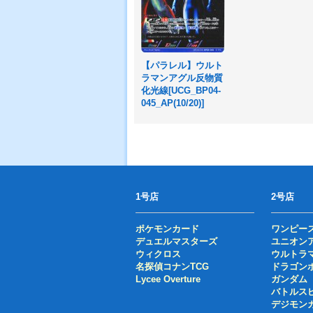
【パラレル】ウルト
ラマンアグル反物質
化光線[UCG_BP04-
045_AP(10/20)]
1号店
2号店
ポケモンカード
ワンピー
デュエルマスターズ
ユニオン
ウィクロス
ウルトラ
名探偵コナンTCG
ドラゴン
Lycee Overture
ガンダム
バトルス
デジモン