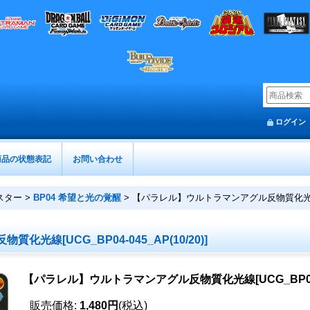
ログイン
商品の状態表記
お問い合わせ
スター
>
BP04 希望と光の覚醒
>
【パラレル】ウルトラマンアグル反物質化光線[UCG_
線[UCG_BP04-045_AP(10/20)]
【パラレル】ウルトラマンアグル反物質化光線[UCG_BP04-045
販売価格
:
1,480円
(税込)