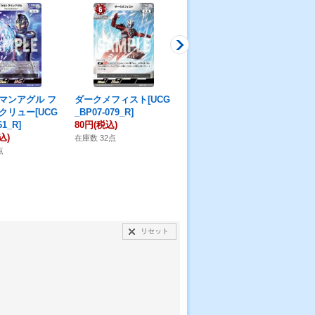
マンアグル フ
ダークメフィスト[UCG
【パラレル】ウルトラ
そ
クリュー[UCG
_BP07-079_R]
マンネクサス ジュネッ
[UC
61_R]
80円
(税込)
スブルー[UCG_BP07-0
30
込)
07_AP(02/20)]
在庫数 32点
在庫
4,280円
(税込)
点
在庫数 1点
リセット