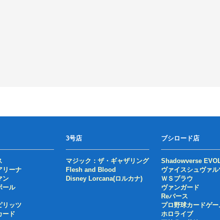
3号店
ブシロード店
ス
マジック：ザ・ギャザリング
Shadowverse EVO
アリーナ
Flesh and Blood
ヴァイスシュヴァル
マン
Disney Lorcana(ロルカナ)
ＷＳブラウ
ボール
ヴァンガード
Reバース
ピリッツ
プロ野球カードゲー
カード
ホロライブ