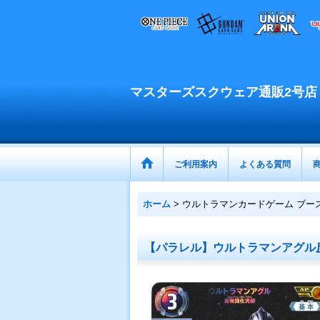
マスターズスクウェア通販2号店
ご利用案内
よくある質問
ホーム
>
ウルトラマンカードゲーム ブー
【パラレル】ウルトラマンアグル反物質化光