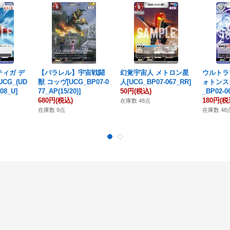
ィガ デ
【パラレル】宇宙戦闘
幻覚宇宙人 メトロン星
ウルトラ
CG_(UD
獣 コッヴ[UCG_BP07-0
人[UCG_BP07-067_RR]
ォトンス
008_U]
77_AP(15/20)]
50円
(税込)
_BP02-0
680円
(税込)
180円
(税
在庫数 48点
在庫数 9点
在庫数 48