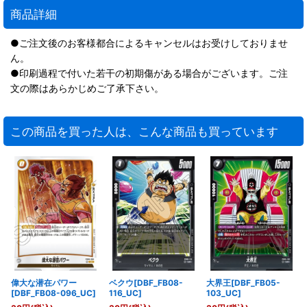
商品詳細
●ご注文後のお客様都合によるキャンセルはお受けしておりませ
ん。
●印刷過程で付いた若干の初期傷がある場合がございます。ご注
文の際はあらかじめご了承下さい。
この商品を買った人は、こんな商品も買っています
偉大な潜在パワー
ベクウ[DBF_FB08-
大界王[DBF_FB05-
[DBF_FB08-096_UC]
116_UC]
103_UC]