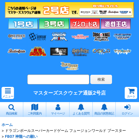
マスターズスクウェア通販2号店
メニュー
カート
商品検索
ご利用案内
マイページ
よくある質問
商品の状態表記
ログイン
ホーム
>
ドラゴンボールスーパーカードゲーム フュージョンワールド ブースター
>
FB07 神龍への願い