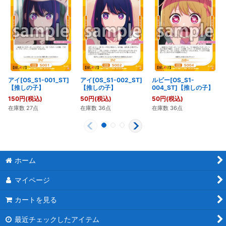
アイ[OS_S1-001_ST]
アイ[OS_S1-002_ST]
ルビー[OS_S1-
【推しの子】
【推しの子】
004_ST]【推しの子】
150
円
(税込)
50
円
(税込)
50
円
(税込)
在庫数 27点
在庫数 36点
在庫数 36点
ホーム
マイページ
カートを見る
最近チェックしたアイテム