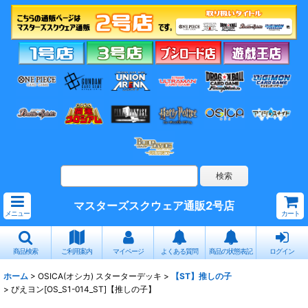
マスターズスクウェア通販2号店
メニュー
カート
商品検索
ご利用案内
マイページ
よくある質問
商品の状態表記
ログイン
ホーム
>
OSICA(オシカ) スターターデッキ
>
【ST】推しの子
>
ぴえヨン[OS_S1-014_ST]【推しの子】