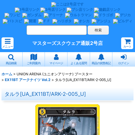
マスターズスクウェア通販2号店
メニュー
カート
商品検索
ご利用案内
マイページ
よくある質問
商品の状態表記
ログイン
ホーム
>
UNION ARENA (ユニオンアリーナ) ブースター
>
EX11BT アークナイツ Vol.2
>
タルラ[UA_EX11BT/ARK-2-005_U]
タルラ[UA_EX11BT/ARK-2-005_U]