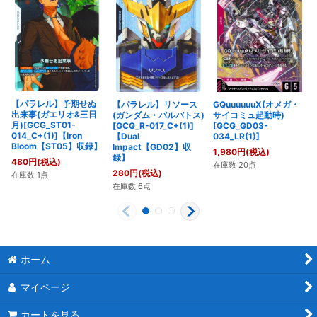
【パラレル】予期せぬ
【パラレル】リソース
GQuuuuuuX(オメガ・
出来事(ガエリオ&三日
(ガンダム・バルバトス)
サイコミュ起動時)
月)[GCG_ST01-
[GCG_R-017_C+(1)]
[GCG_GD03-
014_C+(1)]【Iron
【Dual
034_LR(1)]
Bloom【ST05】収録】
Impact【GD02】収
1,980
円
(税込)
録】
480
円
(税込)
在庫数 20点
280
円
(税込)
在庫数 1点
在庫数 6点
ホーム
マイページ
カートを見る