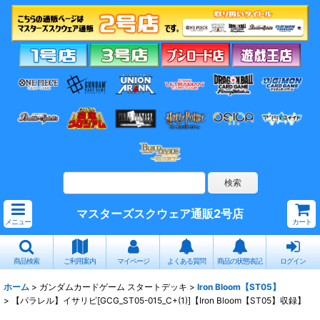
マスターズスクウェア通販2号店
メニュー
カート
商品検索
ご利用案内
マイページ
よくある質問
商品の状態表記
ログイン
ホーム
>
ガンダムカードゲーム スタートデッキ
>
Iron Bloom【ST05】
>
【パラレル】イサリビ[GCG_ST05-015_C+(1)]【Iron Bloom【ST05】収録】