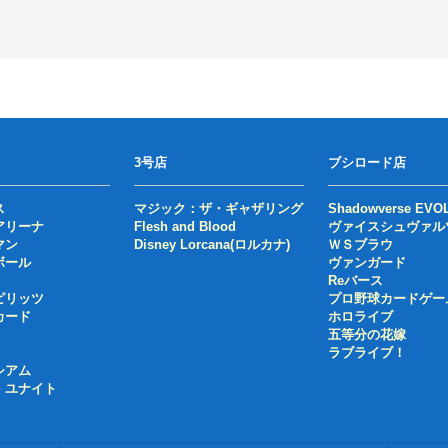
3号店
ブシロード店
ス
マジック：ザ・ギャザリング
Shadowverse EVO
アリーナ
Flesh and Blood
ヴァイスシュヴァル
マン
Disney Lorcana(ロルカナ)
ＷＳブラウ
ボール
ヴァンガード
Reバース
ピリッツ
プロ野球カードゲー
カード
ホロライブ
五等分の花嫁
ラブライブ！
シアム
・ユナイト