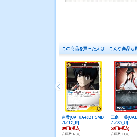
この商品を買った人は、こんな商品も
南雲[UA_UA43BT/SMD
三島 一美[UA1
-1-012_R]
-1-080_U]
80円
(税込)
50円
(税込)
在庫数 40点
在庫数 11点