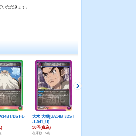
ていただきます。
。
14BT/DST-1-
大木 大樹[UA14BT/DST
蟻生 十兵衛[UA12BT/B
蜂楽
-1-041_U]
LK-1-069_U]
-08
)
50円
(税込)
50円
(税込)
50
点
在庫数 15点
在庫数 8点
在庫