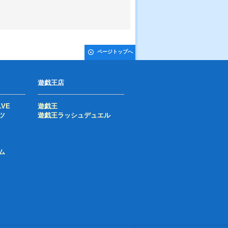
ページトップへ
遊戯王店
LVE
遊戯王
ツ
遊戯王ラッシュデュエル
ム