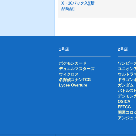
X・16パック入)[新
品商品]
1号店
2号店
ポケモンカード
ワンピー
デュエルマスターズ
ユニオン
ウィクロス
ウルトラ
名探偵コナンTCG
ドラゴン
Lycee Overture
ガンダム
バトルス
デジモン
OSICA
FFTCG
開運コロ
アンジュ