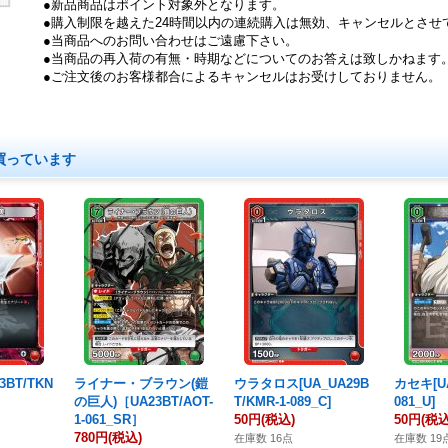
●新品商品はポイント対象外となります。
●購入制限を越えた24時間以内の連続購入は無効、キャンセルとさせ
●当商品へのお問い合わせはご遠慮下さい。
●当商品の再入荷の有無・時期などについてのお答えは致しかねます
●ご注文後のお客様都合によるキャンセルはお受けしておりません。
買っています
3BT/TKN
ライナー・ブラウン(鎧
ウラタロス[UA_UA29B
カセキ[UA
の巨人)［UA23BT/AOT-
T/KMR-1-089_C]
081_U]
1-061_SR］
50円
(税込)
50円
(税込
780円
(税込)
在庫数 16点
在庫数 19