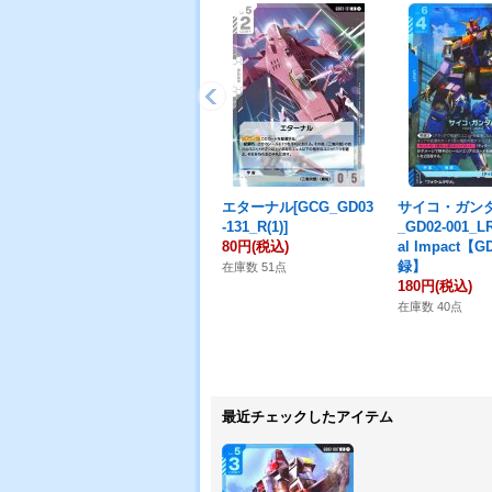
エターナル[GCG_GD03
サイコ・ガンダ
-131_R(1)]
_GD02-001_L
80円
(税込)
al Impact【
録】
在庫数 51点
180円
(税込)
在庫数 40点
最近チェックしたアイテム