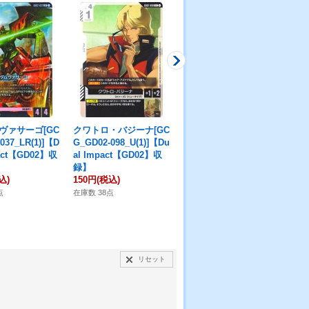
ヴァサーゴ[GC
クワトロ・バジーナ[GC
赤いガンダム[GCG_GD
能力
037_LR(1)]【D
G_GD02-098_U(1)]【Du
03-039_R(1)]
-11
pact【GD02】収
al Impact【GD02】収
100円
(税込)
10
録】
在庫数 44点
在庫
込)
150円
(税込)
点
在庫数 38点
リセット