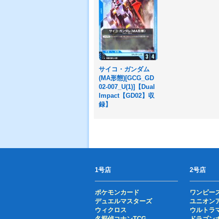
サイコ・ガンダム
(MA形態)[GCG_GD
02-007_U(1)]【Dual
Impact【GD02】収
録】
1号店
2号店
ポケモンカード
ワンピー
デュエルマスターズ
ユニオン
ウィクロス
ウルトラ
名探偵コナンTCG
ドラゴン