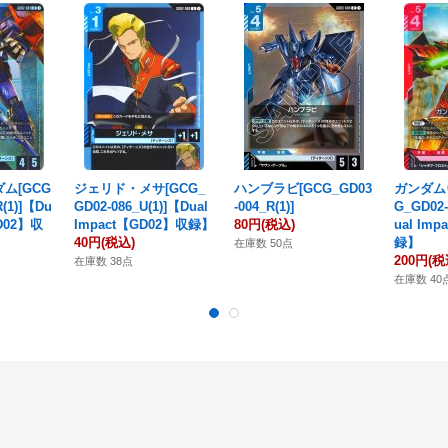
ム[GCG
ジェリド・メサ[GCG_
ハンブラビ[GCG_GD03
ガンダム
R(1)]【Du
GD02-086_U(1)]【Dual
-004_R(1)]
G_GD02-
GD02】収
Impact【GD02】収録】
80円
(税込)
ual Im
40円
(税込)
録】
在庫数 50点
200円
(税
在庫数 38点
在庫数 40