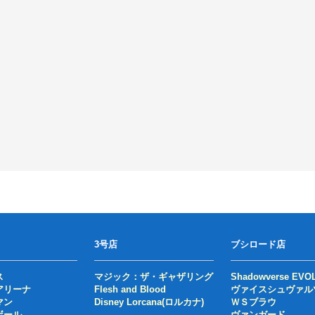
3号店
ブシロード店
ス
マジック：ザ・ギャザリング
Shadowverse EVO
アリーナ
Flesh and Blood
ヴァイスシュヴァル
マン
Disney Lorcana(ロルカナ)
ＷＳブラウ
ボール
ヴァンガード