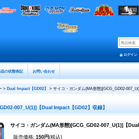
ログイン
商品の状態表記
お問い合わせ
ー
>
Dual Impact【GD02】
>
サイコ・ガンダム(MA形態)[GCG_GD02-007_U(1
2-007_U(1)]【Dual Impact【GD02】収録】
サイコ・ガンダム(MA形態)[GCG_GD02-007_U(1)]【Dua
販売価格
:
150円
(税込)