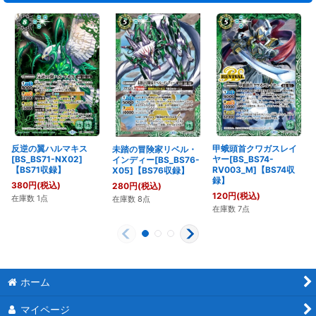
反逆の翼ハルマキス
甲蛾頭首クワガスレイ
未踏の冒険家リベル・
[BS_BS71-NX02]
ヤー[BS_BS74-
インディー[BS_BS76-
【BS71収録】
RV003_M]【BS74収
X05]【BS76収録】
録】
380
円
(税込)
280
円
(税込)
120
円
(税込)
在庫数 1点
在庫数 8点
在庫数 7点
ホーム
マイページ