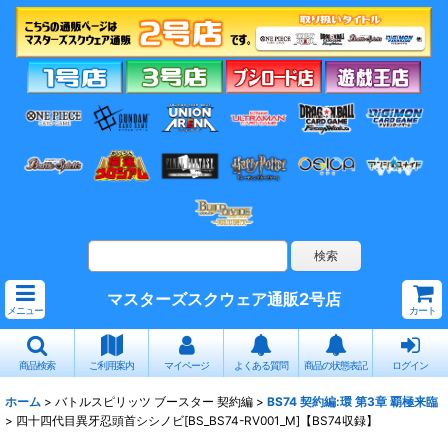
マスターズスクウェア通販2号店
メニュー
カート
商品検索
ご利用案内
マイページ
よくある質問
商品の状態表記
ログイン
ホーム
>
バトルスピリッツ ブースター 契約編
>
BS74 契約編:環 第3章 覇極来臨
>
四十四代目異牙忍頭首シシノビ[BS_BS74-RV001_M]【BS74収録】