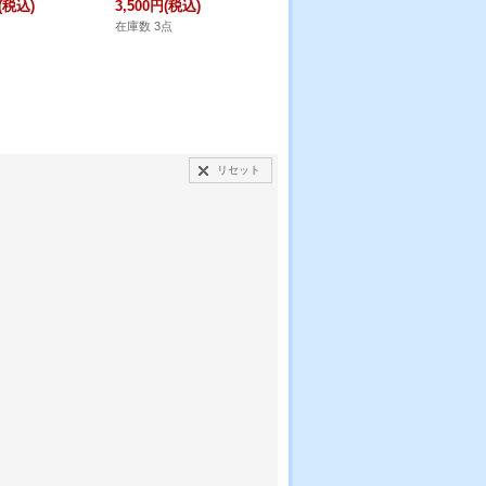
(税込)
3,500円
(税込)
BO
在庫なし
品商
在庫数 3点
80
在庫
リセット