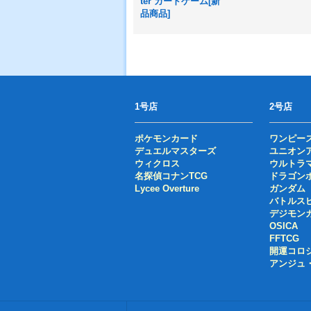
ter カードゲーム[新
品商品]
1号店
2号店
ポケモンカード
ワンピー
デュエルマスターズ
ユニオン
ウィクロス
ウルトラ
名探偵コナンTCG
ドラゴン
Lycee Overture
ガンダム
バトルス
デジモン
OSICA
FFTCG
開運コロ
アンジュ