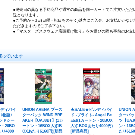
●発売日の異なる予約商品や通常の商品を同一カートでご注文いただ
送となります。
●ご予約から3日(日曜・祝日をのぞく)以内にご入金、お支払いがな
ただきますのでご了承下さい。
●「マスターズスクウェア店頭受け取り」をお選びの際も事前のお支
買っています
ルディバイ
UNION ARENA ブース
★SALE★ビルディバイ
UNION 
 〈物語〉
ターパック WIND BRE
ド -ブライト- Angel Be
ターパッ
ンドシー
AKER【UA38BT】(1カ
ats!(1カートン・20BOX
ツ【UA3
・20BO
ートン・16BOX入)(1B
入)(1BOXあたり4000円)
ン・16B
たり4000
OXあたり6160円)[新品
[新品商品]
たり616