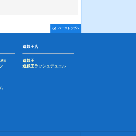
ページトップへ
遊戯王店
LVE
遊戯王
ツ
遊戯王ラッシュデュエル
ム