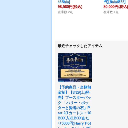
品商品]
円)[新品商品]
98,560円
(税込)
80,000円
(税込)
在庫数 2点
在庫数 1点
最近チェックしたアイテム
【予約商品・全額前
金制】【8/29(土)発
売】ブースターパッ
ク 「ハリー・ポッ
ターと賢者の石」P
art.2(1カートン・16
BOX入)(1BOXあた
り5000円)Harry Pot