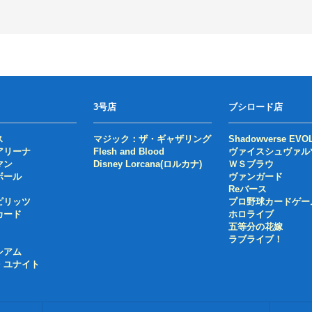
3号店
ブシロード店
ス
マジック：ザ・ギャザリング
Shadowverse EVO
アリーナ
Flesh and Blood
ヴァイスシュヴァル
マン
Disney Lorcana(ロルカナ)
ＷＳブラウ
ボール
ヴァンガード
Reバース
ピリッツ
プロ野球カードゲー
カード
ホロライブ
五等分の花嫁
ラブライブ！
シアム
・ユナイト