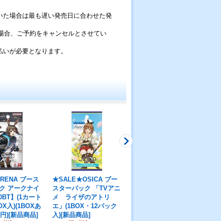
いた場合は最も遅い発売日に合わせた発
い場合、ご予約をキャンセルとさせてい
払いが必要となります。
ARENA ブース
★SALE★OSICA ブー
ビルディバイド -ブライ
★
ク アークナイ
スターパック 「TVアニ
ト- キルラキル(1カート
ッ
0BT】(1カート
メ ライザのアトリ
ン・20BOX入)(1BOXあ
治
OX入)(1BOXあ
エ」(1BOX・12パック
たり4800円)[新品商品]
BT
0円)[新品商品]
入)[新品商品]
96,000円
(税込)
カー