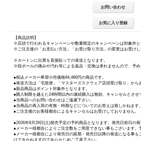
お問い合わせ
お気に入り登録
【商品説明】
※店頭で行われるキャンペーンや数量限定のキャンペーンは対象外と
※ご注文後の「お支払い方法」「お受け取り方法」の変更はお受けし
※カートンに伝票を直接貼っての発送となります。
※段ボールの痛みや汚れ等による返品・交換は承れませんので、予め
●税込メーカー希望小売価格84,480円の商品です。
●発送方法は「宅急便」「マスターズスクウェア店頭受け取り」から
●新品商品はポイント対象外となります。
●購入制限を越えた24時間以内の連続購入は無効、キャンセルとさせ
●当商品へのお問い合わせはご遠慮下さい。
●当商品の再入荷の有無・時期などについてのお答えは致しかねます
●ご注文後のお客様都合によるキャンセルはお受けしておりません。
●2026年8月29日(土)発売予定の予約商品となります。発売日前日
●メーカー様都合によりご注文数をご用意できない事もございます。
●メーカー様都合により発売日の延期・発売日以降の発送になる事も
けできかねますのであらかじめご了承下さい。