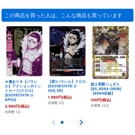
この商品を買った人は、こんな商品も買っています
★傷あり★【パラレ
【星1パラレル】クロロ
獄土男爵ジュダス
ル】アクションポイン
[EX01BT/HTR-2-
[BS_BS64-060R]
トカード(クロロ)
050_SR]
【BS64収録】
[EX01BT/HTR-2-
1,980
円
(税込)
AP03]
100
円
(税込)
在庫数 2点
在庫数 22点
3,980
円
(税込)
在庫数 1点