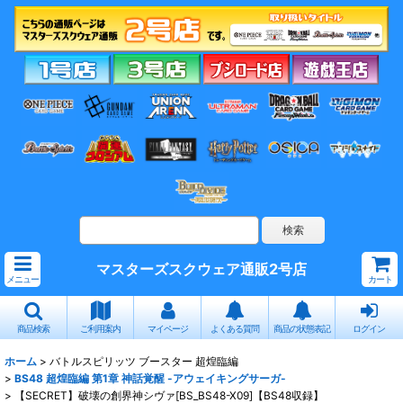
マスターズスクウェア通販2号店
メニュー
カート
商品検索
ご利用案内
マイページ
よくある質問
商品の状態表記
ログイン
ホーム
>
バトルスピリッツ ブースター 超煌臨編
>
BS48 超煌臨編 第1章 神話覚醒 -アウェイキングサーガ-
>
【SECRET】破壊の創界神シヴァ[BS_BS48-X09]【BS48収録】