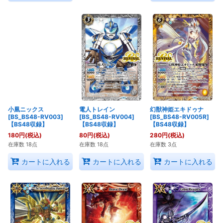
小凰ニックス
電人トレイン
幻獣神姫エキドゥナ
[BS_BS48-RV003]
[BS_BS48-RV004]
[BS_BS48-RV005R]
【BS48収録】
【BS48収録】
【BS48収録】
180
円
(税込)
80
円
(税込)
280
円
(税込)
在庫数 18点
在庫数 18点
在庫数 3点
カートに入れる
カートに入れる
カートに入れる