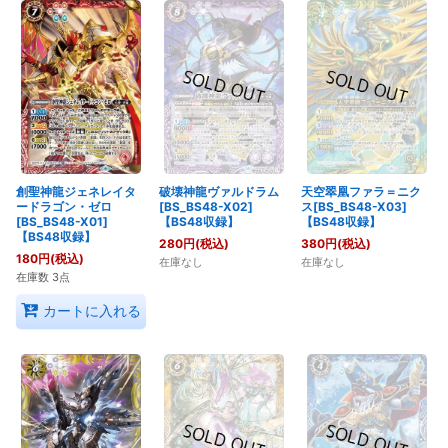
創聖神龍ジェネレイタ
破壊神龍ヴァルドラム
天空翠凰ファラ＝ニク
ードラゴン・ゼロ
[BS_BS48-X02]
ス[BS_BS48-X03]
[BS_BS48-X01]
【BS48収録】
【BS48収録】
【BS48収録】
280
円
(税込)
380
円
(税込)
180
円
(税込)
在庫なし
在庫なし
在庫数 3点
カートに入れる