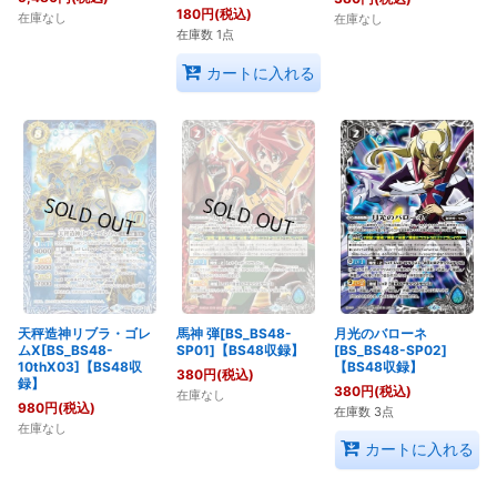
180
円
(税込)
在庫なし
在庫なし
在庫数 1点
カートに入れる
天秤造神リブラ・ゴレ
馬神 弾[BS_BS48-
月光のバローネ
ムX[BS_BS48-
SP01]【BS48収録】
[BS_BS48-SP02]
10thX03]【BS48収
【BS48収録】
380
円
(税込)
録】
380
円
(税込)
在庫なし
980
円
(税込)
在庫数 3点
在庫なし
カートに入れる