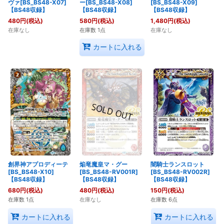
ヴァ[BS_BS48-X07]
ー[BS_BS48-X08]
[BS_BS48-X09]
【BS48収録】
【BS48収録】
【BS48収録】
480
円
(税込)
580
円
(税込)
1,480
円
(税込)
在庫なし
在庫数 1点
在庫なし
カートに入れる
創界神アプロディーテ
焔竜魔皇マ・グー
闇騎士ランスロット
[BS_BS48-X10]
[BS_BS48-RV001R]
[BS_BS48-RV002R]
【BS48収録】
【BS48収録】
【BS48収録】
680
円
(税込)
480
円
(税込)
150
円
(税込)
在庫数 1点
在庫なし
在庫数 6点
カートに入れる
カートに入れる