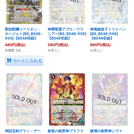
聖刻戦機リベリオン・
神華聖霊アプロ・ウラ
神海賊皇子トリトーン
ネヘジェト[BS_BS48-
ニアー[BS_BS48-X05]
[BS_BS48-X06]
X04]【BS48収録】
【BS48収録】
【BS48収録】
480
円
(税込)
280
円
(税込)
980
円
(税込)
在庫数 3点
在庫なし
在庫なし
カートに入れる
神話宝剣グラン・デー
創造の創界神ブラフマ
破壊の創界神シヴァ