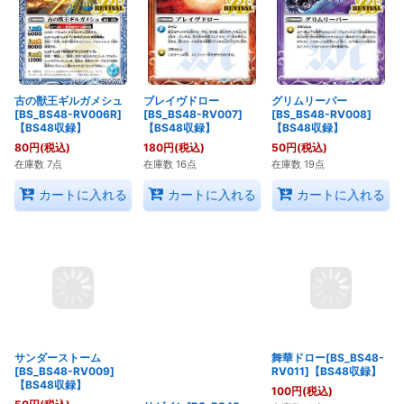
古の獣王ギルガメシュ
ブレイヴドロー
グリムリーパー
[BS_BS48-RV006R]
[BS_BS48-RV007]
[BS_BS48-RV008]
【BS48収録】
【BS48収録】
【BS48収録】
80
円
(税込)
180
円
(税込)
50
円
(税込)
在庫数 7点
在庫数 16点
在庫数 19点
カートに入れる
カートに入れる
カートに入れる