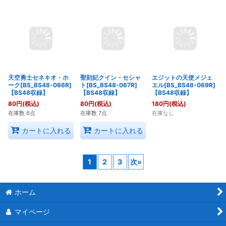
神華の妖精女王マリー
太陽獣セグ[BS_BS48-
三叉銃の神海賊ディア
ゴールド[BS_BS48-
057R]【BS48収録】
マンテ[BS_BS48-
056R]【BS48収録】
063R]【BS48収録】
80
円
(税込)
480
円
(税込)
80
円
(税込)
在庫数 8点
在庫数 1点
在庫数 9点
カートに入れる
カートに入れる
カートに入れる
天空勇士セネキオ・ホ
聖刻妃クイン・セシャ
エジットの天使メジェ
ーク[BS_BS48-066R]
ト[BS_BS48-067R]
エル[BS_BS48-069R]
【BS48収録】
【BS48収録】
【BS48収録】
80
円
(税込)
80
円
(税込)
180
円
(税込)