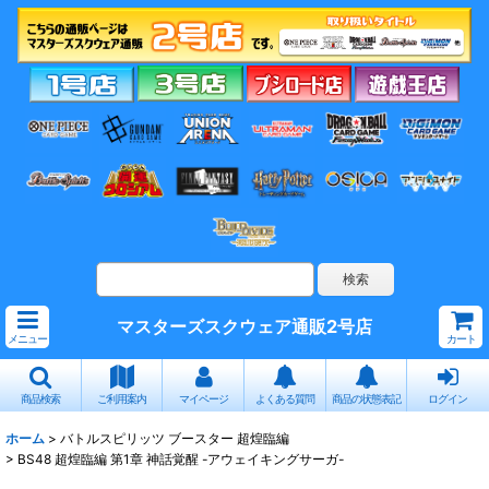
マスターズスクウェア通販2号店
メニュー
カート
商品検索
ご利用案内
マイページ
よくある質問
商品の状態表記
ログイン
ホーム
>
バトルスピリッツ ブースター 超煌臨編
>
BS48 超煌臨編 第1章 神話覚醒 -アウェイキングサーガ-