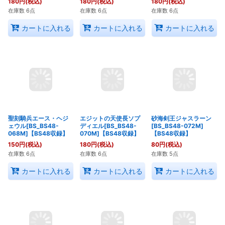
神槍の鋼鉄機士レオン
天空勇士ハルシエシス
ティウス[BS_BS48-
[BS_BS48-065M]
045M]【BS48収録】
【BS48収録】
180
円
(税込)
180
円
(税込)
神華の妖精ベラドンナ
[BS_BS48-051M]
在庫数 6点
在庫数 6点
【BS48収録】
180
円
(税込)
在庫数 6点
カートに入れる
カートに入れる
カートに入れる
聖刻騎兵エース・ヘジ
エジットの天使長ソプ
砂海剣王ジャスラーン
ェウル[BS_BS48-
ディエル[BS_BS48-
[BS_BS48-072M]
068M]【BS48収録】
070M]【BS48収録】
【BS48収録】