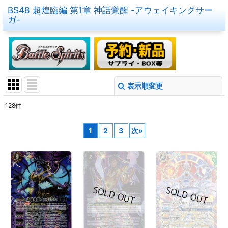
BS48 超煌臨編 第1章 神話覚醒 -アウェイキングサー
ガ-
表示順変更
閉じる
128
件
表示数
:
1
2
3
次
»
在庫あり
並び順
:
絞り込む