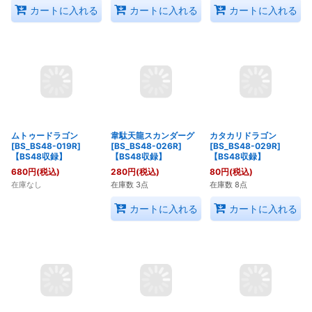
宮殿龍タージドラゴン
無双龍マ・ブゥ -人態-
爆心龍マ・オン -龍態-
[BS_BS48-005R]
[BS_BS48-012R]
[BS_BS48-014R]
【BS48収録】
【BS48収録】
【BS48収録】
80
円
(税込)
80
円
(税込)
80
円
(税込)
在庫数 8点
在庫数 8点
在庫数 6点
カートに入れる
カートに入れる
カートに入れる
ムトゥードラゴン
韋駄天龍スカンダーグ
カタカリドラゴン
[BS_BS48-019R]
[BS_BS48-026R]
[BS_BS48-029R]