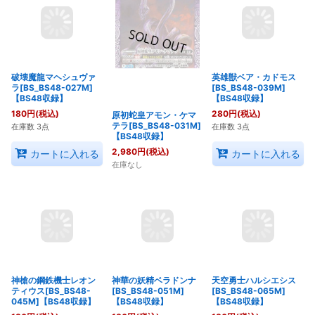
破壊魔龍マヘシュヴァ
英雄獣ベア・カドモス
原初蛇皇アモン・ケマ
ラ[BS_BS48-027M]
[BS_BS48-039M]
テラ[BS_BS48-031M]
【BS48収録】
【BS48収録】
【BS48収録】
180
円
(税込)
280
円
(税込)
2,980
円
(税込)
在庫数 3点
在庫数 3点
在庫なし
カートに入れる
カートに入れる