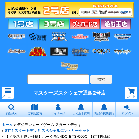
マスターズスクウェア通販2号店
メニュー
カート
商品検索
ご利用案内
マイページ
よくある質問
商品の状態表記
ログイン
ホーム
>
デジモンカードゲーム スタートデッキ
>
ST11 スタートデッキ スペシャルエントリーセット
>
【イラスト違い仕様】ホークモン[DC_BT3-009C]【ST11収録】