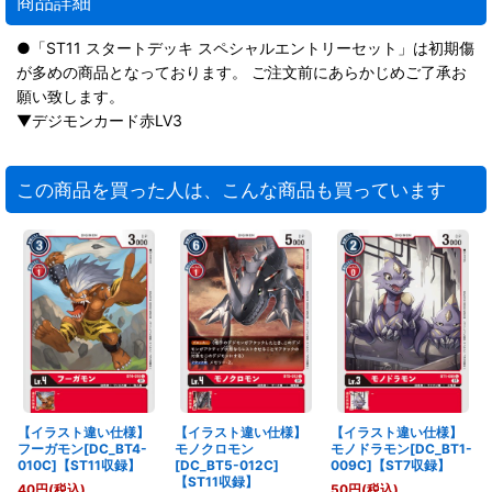
商品詳細
●「ST11 スタートデッキ スペシャルエントリーセット」は初期傷
が多めの商品となっております。 ご注文前にあらかじめご了承お
願い致します。
▼デジモンカード赤LV3
この商品を買った人は、こんな商品も買っています
【イラスト違い仕様】
【イラスト違い仕様】
【イラスト違い仕様】
フーガモン[DC_BT4-
モノクロモン
モノドラモン[DC_BT1-
010C]【ST11収録】
[DC_BT5-012C]
009C]【ST7収録】
【ST11収録】
40
円
(税込)
50
円
(税込)