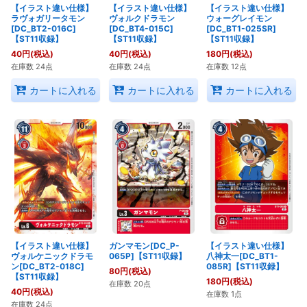
【イラスト違い仕様】
【イラスト違い仕様】
【イラスト違い仕様】
ラヴォガリータモン
ヴォルクドラモン
ウォーグレイモン
[DC_BT2-016C]
[DC_BT4-015C]
[DC_BT1-025SR]
【ST11収録】
【ST11収録】
【ST11収録】
40
円
(税込)
40
円
(税込)
180
円
(税込)
在庫数 24点
在庫数 24点
在庫数 12点
カートに入れる
カートに入れる
カートに入れる
【イラスト違い仕様】
ガンマモン[DC_P-
【イラスト違い仕様】
ヴォルケニックドラモ
065P]【ST11収録】
八神太一[DC_BT1-
ン[DC_BT2-018C]
085R]【ST11収録】
80
円
(税込)
【ST11収録】
180
円
(税込)
在庫数 20点
40
円
(税込)
在庫数 1点
在庫数 24点