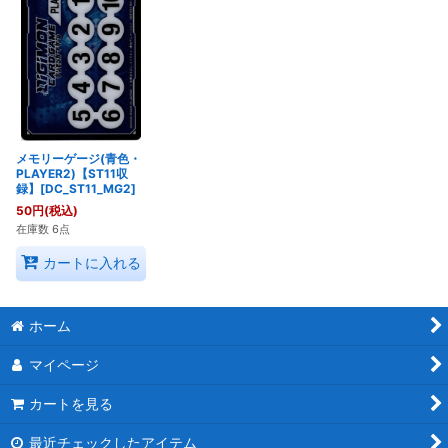
メモリーゲージ(青色・
PLAYER2)【ST11収
録】[DC_ST11_MG2]
50
円
(税込)
在庫数 6点
カートに入れる
ホーム
マイページ
カートを見る
最近チェックしたアイテム