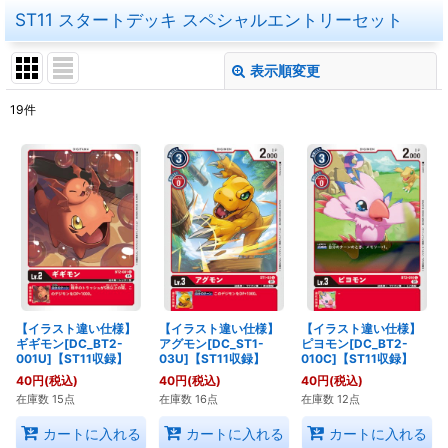
ST11 スタートデッキ スペシャルエントリーセット
表示順変更
閉じる
19
件
表示数
:
在庫あり
並び順
:
絞り込む
【イラスト違い仕様】
【イラスト違い仕様】
【イラスト違い仕様】
ギギモン[DC_BT2-
アグモン[DC_ST1-
ピヨモン[DC_BT2-
001U]【ST11収録】
03U]【ST11収録】
010C]【ST11収録】
40
円
(税込)
40
円
(税込)
40
円
(税込)
在庫数 15点
在庫数 16点
在庫数 12点
カートに入れる
カートに入れる
カートに入れる