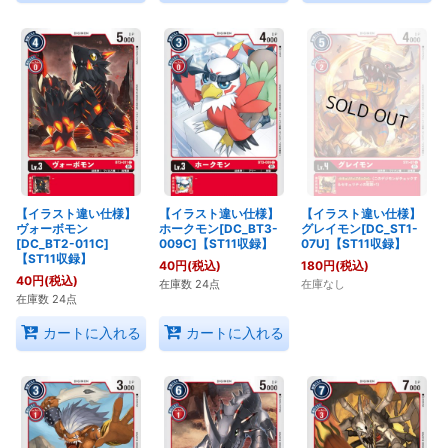
【イラスト違い仕様】
【イラスト違い仕様】
【イラスト違い仕様】
ヴォーボモン
ホークモン[DC_BT3-
グレイモン[DC_ST1-
[DC_BT2-011C]
009C]【ST11収録】
07U]【ST11収録】
【ST11収録】
40
円
(税込)
180
円
(税込)
40
円
(税込)
在庫数 24点
在庫なし
在庫数 24点
カートに入れる
カートに入れる