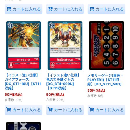
カートに入れる
カートに入れる
カートに入れる
【イラスト違い仕様】
【イラスト違い仕様】
メモリーゲージ(赤色・
ガイアフォース
竜の力を継ぐもの
PLAYER1)【ST11収
[DC_ST1-16U]【ST11
[DC_BT4-099U]
録】[DC_ST11_MG1]
収録】
【ST11収録】
50
円
(税込)
50
円
(税込)
50
円
(税込)
在庫数 6点
在庫数 10点
在庫数 20点
カートに入れる
カートに入れる
カートに入れる