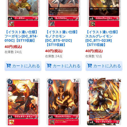
【イラスト違い仕様】
【イラスト違い仕様】
【イラスト違い仕様】
フーガモン[DC_BT4-
モノクロモン
スカルグレイモン
010C]【ST11収録】
[DC_BT5-012C]
[DC_BT1-023R]
【ST11収録】
【ST11収録】
40
円
(税込)
40
円
(税込)
40
円
(税込)
在庫数 24点
在庫数 24点
在庫数 12点
カートに入れる
カートに入れる
カートに入れる