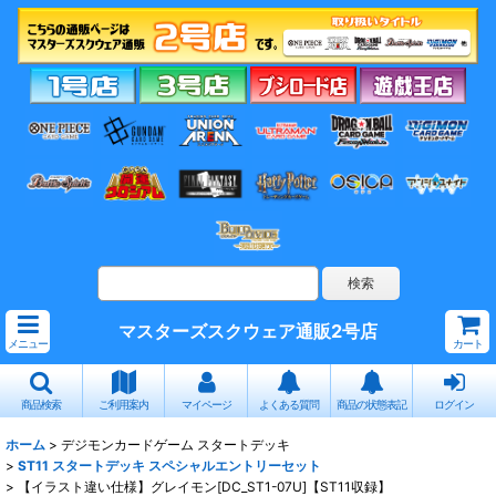
マスターズスクウェア通販2号店
メニュー
カート
商品検索
ご利用案内
マイページ
よくある質問
商品の状態表記
ログイン
ホーム
>
デジモンカードゲーム スタートデッキ
>
ST11 スタートデッキ スペシャルエントリーセット
>
【イラスト違い仕様】グレイモン[DC_ST1-07U]【ST11収録】