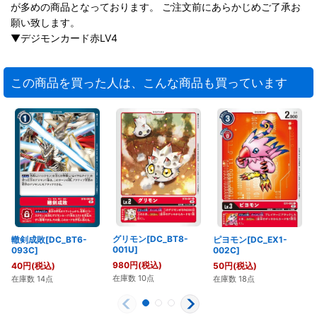
が多めの商品となっております。 ご注文前にあらかじめご了承お
願い致します。
▼デジモンカード赤LV4
この商品を買った人は、こんな商品も買っています
グリモン[DC_BT8-
轍剣成敗[DC_BT6-
ピヨモン[DC_EX1-
001U]
093C]
002C]
980
円
(税込)
40
円
(税込)
50
円
(税込)
在庫数 10点
在庫数 14点
在庫数 18点