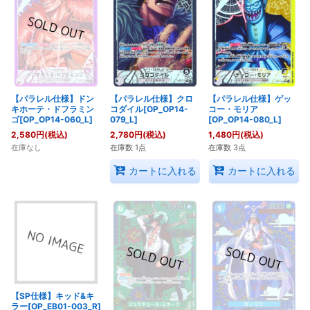
【パラレル仕様】ドン
【パラレル仕様】クロ
【パラレル仕様】ゲッ
キホーテ・ドフラミン
コダイル[OP_OP14-
コー・モリア
ゴ[OP_OP14-060_L]
079_L]
[OP_OP14-080_L]
2,580
円
(税込)
2,780
円
(税込)
1,480
円
(税込)
在庫なし
在庫数 1点
在庫数 3点
カートに入れる
カートに入れる
【SP仕様】キッド&キ
ラー[OP_EB01-003_R]