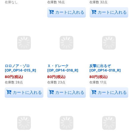
ゲッコー・モリア
ボア・ハンコック
ユースタス・キッド
[OP_OP14-104_SR]
[OP_OP14-112_SR]
[OP_OP14-014_R]
880
円
(税込)
580
円
(税込)
80
円
(税込)
在庫なし
在庫数 16点
在庫数 32点
カートに入れる
カートに入れる
ロロノア・ゾロ
反撃に出るぞ
[OP_OP14-015_R]
[OP_OP14-018_R]
80
円
(税込)
80
円
(税込)
Ｘ・ドレーク