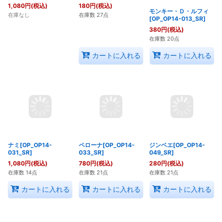
クロコダイル
トラファルガー・ロー
モンキー・Ｄ・ルフィ
[OP_OP14-120_SEC]
[OP_OP14-009_SR]
[OP_OP14-013_SR]
1,080
円
(税込)
180
円
(税込)
380
円
(税込)
在庫なし
在庫数 27点
在庫数 20点
カートに入れる
カートに入れる
ナミ[OP_OP14-
ペローナ[OP_OP14-
ジンベエ[OP_OP14-
031_SR]
033_SR]
049_SR]
1,080
円
(税込)
780
円
(税込)
280
円
(税込)
在庫数 14点
在庫数 21点
在庫数 21点