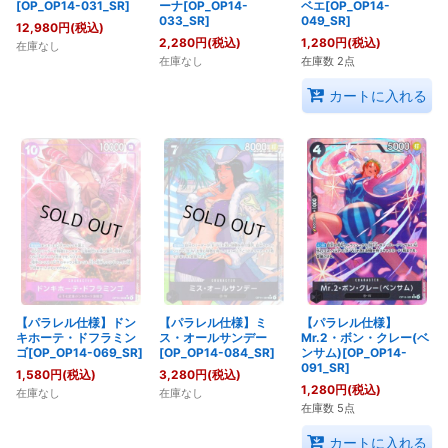
[OP_OP14-031_SR]
ーナ[OP_OP14-
ベエ[OP_OP14-
033_SR]
049_SR]
12,980
円
(税込)
2,280
円
(税込)
1,280
円
(税込)
在庫なし
在庫なし
在庫数 2点
カートに入れる
【パラレル仕様】ドン
【パラレル仕様】ミ
【パラレル仕様】
キホーテ・ドフラミン
ス・オールサンデー
Mr.2・ボン・クレー(ベ
ゴ[OP_OP14-069_SR]
[OP_OP14-084_SR]
ンサム)[OP_OP14-
091_SR]
1,580
円
(税込)
3,280
円
(税込)
1,280
円
(税込)
在庫なし
在庫なし
在庫数 5点
カートに入れる