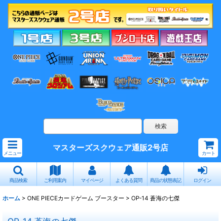
マスターズスクウェア通販2号店
メニュー
カート
商品検索
ご利用案内
マイページ
よくある質問
商品の状態表記
ログイン
ホーム
>
ONE PIECEカードゲーム ブースター
>
OP-14 蒼海の七傑