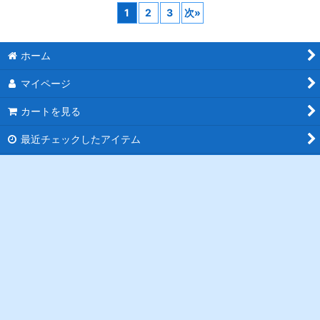
モンキー・Ｄ・ルフィ
ヒマつぶし[OP_OP14-
アーロン[OP_OP14-
[OP_OP14-034_R]
037_R]
042_R]
80
円
(税込)
80
円
(税込)
80
円
(税込)
在庫数 28点
在庫数 21点
在庫数 25点
カートに入れる
カートに入れる
カートに入れる
1
2
3
次
»
ホーム
マイページ