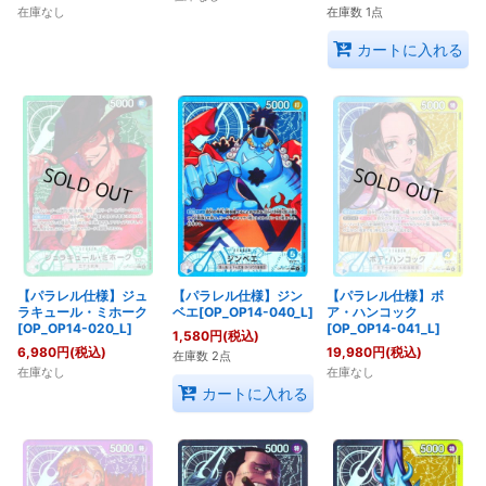
在庫なし
在庫数 1点
カートに入れる
【パラレル仕様】ジュ
【パラレル仕様】ジン
【パラレル仕様】ボ
ラキュール・ミホーク
ベエ[OP_OP14-040_L]
ア・ハンコック
[OP_OP14-020_L]
[OP_OP14-041_L]
1,580
円
(税込)
6,980
円
(税込)
19,980
円
(税込)
在庫数 2点
在庫なし
在庫なし
カートに入れる