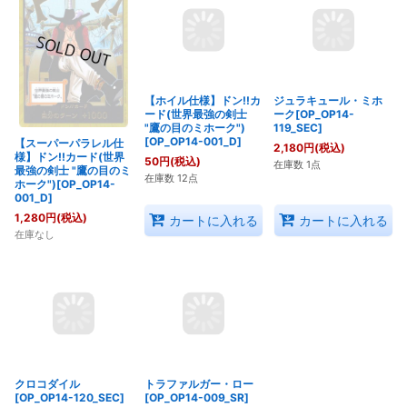
【スーパーパラレル仕
【ホイル仕様】ドン!!カ
ジュラキュール・ミホ
様】ドン!!カード(世界
ード(世界最強の剣士
ーク[OP_OP14-
最強の剣士 "鷹の目のミ
"鷹の目のミホーク")
119_SEC]
ホーク")[OP_OP14-
[OP_OP14-001_D]
2,180
円
(税込)
001_D]
50
円
(税込)
在庫数 1点
1,280
円
(税込)
在庫数 12点
在庫なし
カートに入れる
カートに入れる