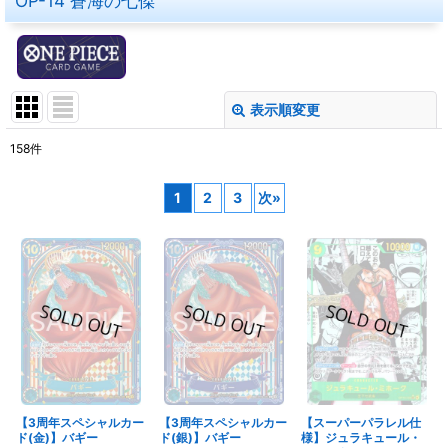
OP-14 蒼海の七傑
表示順変更
閉じる
158
件
表示数
:
1
2
3
次
»
在庫あり
並び順
:
絞り込む
【3周年スペシャルカー
【3周年スペシャルカー
【スーパーパラレル仕
ド(金)】バギー
ド(銀)】バギー
様】ジュラキュール・