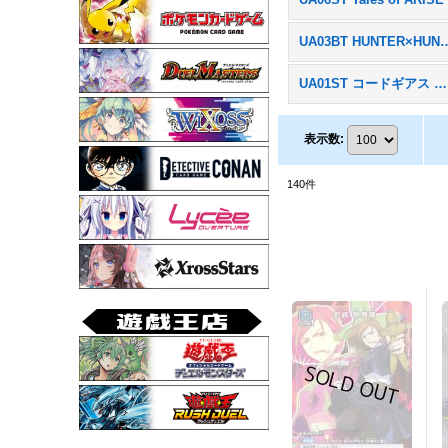
UA03BT HUNT
UA01ST コードギアス 反逆のルルーシュ
表示数
:
140
件