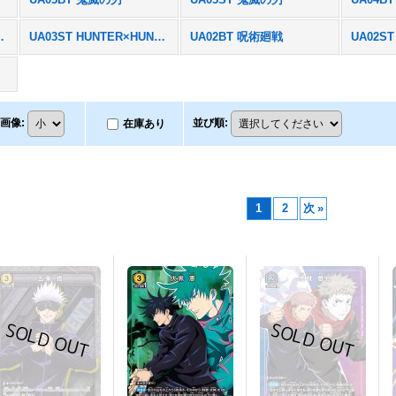
ER×HUNTER
UA03ST HUNTER×HUNTER
UA02BT 呪術廻戦
UA02S
画像
:
並び順
:
在庫あり
1
2
次
»