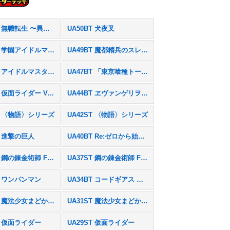
UA54BT 無職転生 〜異世界行ったら本気だす〜
UA50BT 犬夜叉
EX13BT 学園アイドルマスター Vol.2
UA49BT 魔都精兵のスレイブ
PC01BT アイドルマスター シャイニーカラーズ
UA47BT 「東京喰種トーキョーグール」シリーズ
EX12BT 仮面ライダー Vol.2
UA44BT ヱヴァンゲリヲン新劇場版
BT 〈物語〉シリーズ
UA42ST 〈物語〉シリーズ
T 進撃の巨人
UA40BT Re:ゼロから始める異世界生活
UA37BT 鋼の錬金術師 FULLMETAL ALCHEMIST
UA37ST 鋼の錬金術師 FULLMETAL ALCHEMIST
T ワンパンマン
UA34BT コードギアス 奪還のロゼ
UA31BT 魔法少女まどか☆マギカ
UA31ST 魔法少女まどか☆マギカ
T 仮面ライダー
UA29ST 仮面ライダー