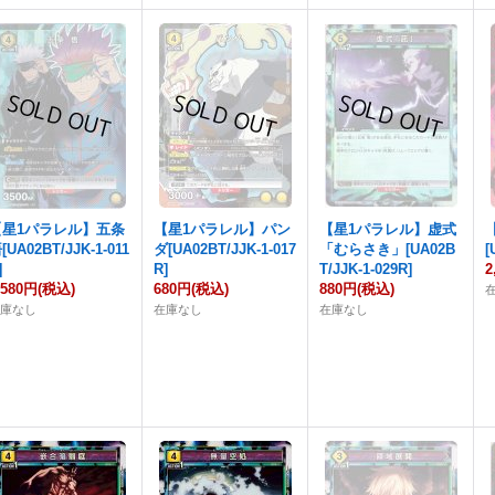
【星1パラレル】五条
【星1パラレル】パン
【星1パラレル】虚式
[UA02BT/JJK-1-011
ダ[UA02BT/JJK-1-017
「むらさき」[UA02B
[
]
R]
T/JJK-1-029R]
2
,580円
(税込)
680円
(税込)
880円
(税込)
在庫なし
在庫なし
在庫なし