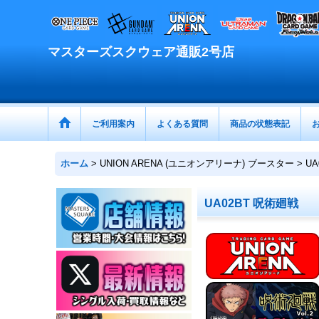
マスターズスクウェア通販2号店
ご利用案内
よくある質問
商品の状態表記
ホーム
>
UNION ARENA (ユニオンアリーナ) ブースター
>
U
UA02BT 呪術廻戦