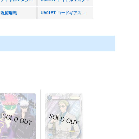
T 呪術廻戦
UA01BT コードギアス 反逆のルルーシュ