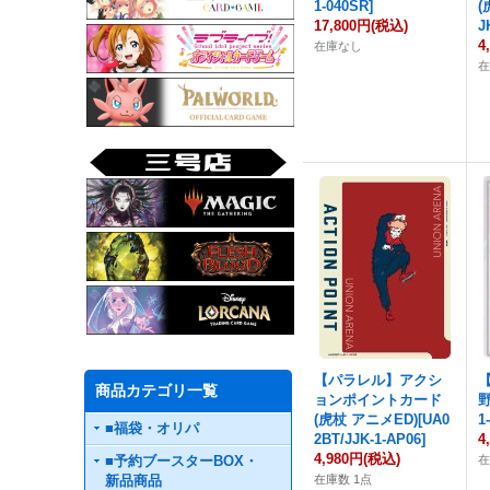
1-040SR]
(
17,800円
(税込)
J
4
在庫なし
【パラレル】アクシ
商品カテゴリ一覧
ョンポイントカード
野
(虎杖 アニメED)[UA0
1
■福袋・オリパ
2BT/JJK-1-AP06]
4
4,980円
(税込)
■予約ブースターBOX・
新品商品
在庫数 1点