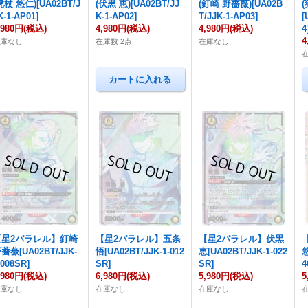
虎杖 悠仁)[UA02BT/J
(伏黒 恵)[UA02BT/JJ
(釘崎 野薔薇)[UA02B
K-1-AP01]
K-1-AP02]
T/JJK-1-AP03]
[
,980円
(税込)
4,980円
(税込)
4,980円
(税込)
4
4
在庫なし
在庫数 2点
在庫なし
【星2パラレル】釘崎
【星2パラレル】五条
【星2パラレル】伏黒
薔薇[UA02BT/JJK-
悟[UA02BT/JJK-1-012
恵[UA02BT/JJK-1-022
悠
-008SR]
SR]
SR]
4
,980円
(税込)
6,980円
(税込)
5,980円
(税込)
5
在庫なし
在庫なし
在庫なし