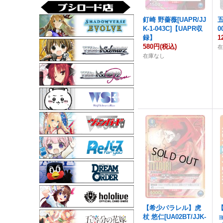
釘崎 野薔薇[UAPR/JJ
五
K-1-043C]【UAPR収
0
録】
1
580円
(税込)
在庫なし
【希少パラレル】虎
杖 悠仁[UA02BT/JJK-