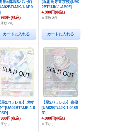
(狗巻&禪院&パンダ)
(呪術高専東京校)[UA0
UA02BT/JJK-1-AP0
2BT/JJK-1-AP05]
]
4,980円
(税込)
,980円
(税込)
在庫数 2点
在庫数 2点
【星2パラレル】虎杖
【星2パラレル】宿儺
仁[UA02BT/JJK-1-0
[UA02BT/JJK-1-048S
0SR]
R]
,980円
(税込)
4,980円
(税込)
在庫なし
在庫なし