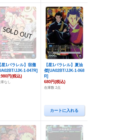
【星1パラレル】宿儺
【星1パラレル】夏油
UA02BT/JJK-1-047R]
傑[UA02BT/JJK-1-068
,980円
(税込)
R]
680円
(税込)
在庫なし
在庫数 2点