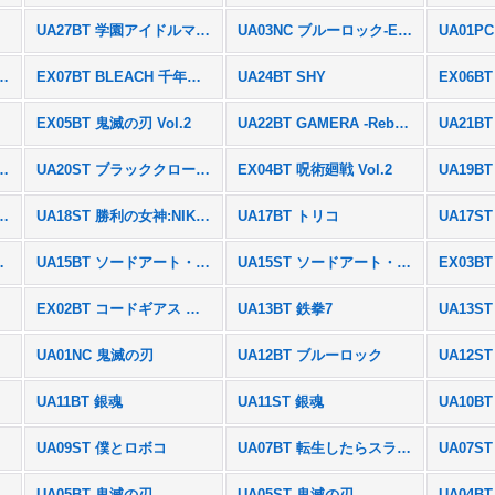
UA27BT 学園アイドルマスター
UA03NC ブルーロック-EPISODE 凪-
UA01PC
 アンデッドアンラック
EX07BT BLEACH 千年血戦篇 Vol.2
UA24BT SHY
EX05BT 鬼滅の刃 Vol.2
UA22BT GAMERA -Rebirth-
UA21B
T ブラッククローバー
UA20ST ブラッククローバー
EX04BT 呪術廻戦 Vol.2
UA19B
 勝利の女神:NIKKE
UA18ST 勝利の女神:NIKKE
UA17BT トリコ
UA17S
ITY Noir
UA15BT ソードアート・オンライン
UA15ST ソードアート・オンライン
EX02BT コードギアス 反逆のルルーシュ Vol.2
UA13BT 鉄拳7
UA13S
UA01NC 鬼滅の刃
UA12BT ブルーロック
UA12S
篇
UA11BT 銀魂
UA11ST 銀魂
UA09ST 僕とロボコ
UA07BT 転生したらスライムだった件
UA05BT 鬼滅の刃
UA05ST 鬼滅の刃