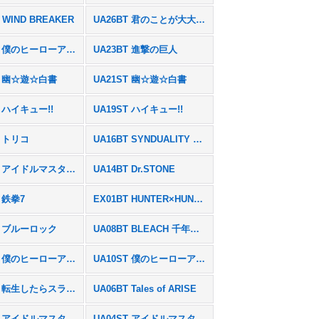
 WIND BREAKER
UA26BT 君のことが大大大大大好きな100人の彼女
EX06BT 僕のヒーローアカデミア Vol.2
UA23BT 進撃の巨人
T 幽☆遊☆白書
UA21ST 幽☆遊☆白書
T ハイキュー!!
UA19ST ハイキュー!!
T トリコ
UA16BT SYNDUALITY Noir
EX03BT アイドルマスター シャイニーカラーズ Vol.2
UA14BT Dr.STONE
T 鉄拳7
EX01BT HUNTER×HUNTER Vol.2
T ブルーロック
UA08BT BLEACH 千年血戦篇
UA10BT 僕のヒーローアカデミア
UA10ST 僕のヒーローアカデミア
UA07ST 転生したらスライムだった件
UA06BT Tales of ARISE
UA04BT アイドルマスター シャイニーカラーズ
UA04ST アイドルマスター シャイニーカラーズ