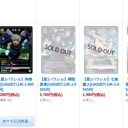
【星1パラレル】狗巻
【星1パラレル】禪院
【星1パラレル】七海
[UA02BT/JJK-1-005
真希[UA02BT/JJK-1-0
建人[UA02BT/JJK-1-0
葵
R]
50SR]
54SR]
S
,280円
(税込)
2,780円
(税込)
1,980円
(税込)
3
庫数 4点
在庫なし
在庫なし