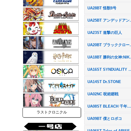
UA28BT 怪獣8号
UA25BT
UA23ST 進撃の巨人
UA20B
UA18BT
UA16ST SYNDUAL
UA14ST Dr.STONE
UA02NC 呪術廻戦
UA08ST BLEACH 千年血戦
ラストクロニクル
UA09BT 僕とロボコ
UA06ST Tales of ARISE