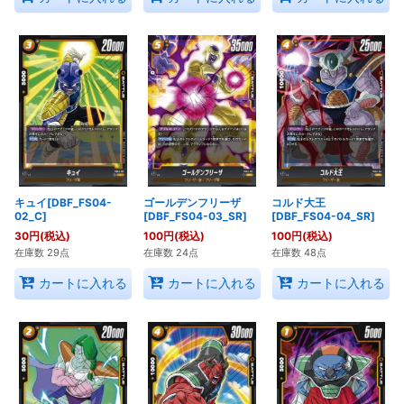
キュイ[DBF_FS04-
ゴールデンフリーザ
コルド大王
02_C]
[DBF_FS04-03_SR]
[DBF_FS04-04_SR]
30
円
(税込)
100
円
(税込)
100
円
(税込)
在庫数 29点
在庫数 24点
在庫数 48点
カートに入れる
カートに入れる
カートに入れる