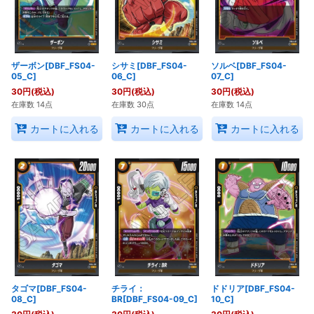
ザーボン[DBF_FS04-
シサミ[DBF_FS04-
ソルベ[DBF_FS04-
05_C]
06_C]
07_C]
30
円
(税込)
30
円
(税込)
30
円
(税込)
在庫数 14点
在庫数 30点
在庫数 14点
カートに入れる
カートに入れる
カートに入れる
タゴマ[DBF_FS04-
チライ：
ドドリア[DBF_FS04-
08_C]
BR[DBF_FS04-09_C]
10_C]