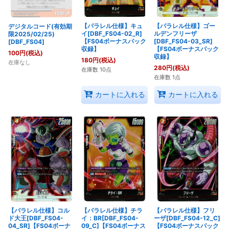
【パラレル仕様】キュ
【パラレル仕様】ゴー
デジタルコード(有効期
イ[DBF_FS04-02_R]
ルデンフリーザ
限2025/02/25)
【FS04ボーナスパック
[DBF_FS04-03_SR]
[DBF_FS04]
収録】
【FS04ボーナスパック
100
円
(税込)
収録】
180
円
(税込)
在庫なし
280
円
(税込)
在庫数 10点
在庫数 1点
カートに入れる
カートに入れる
【パラレル仕様】コル
【パラレル仕様】チラ
【パラレル仕様】フリ
ド大王[DBF_FS04-
イ：BR[DBF_FS04-
ーザ[DBF_FS04-12_C]
04_SR]【FS04ボーナ
09_C]【FS04ボーナス
【FS04ボーナスパック