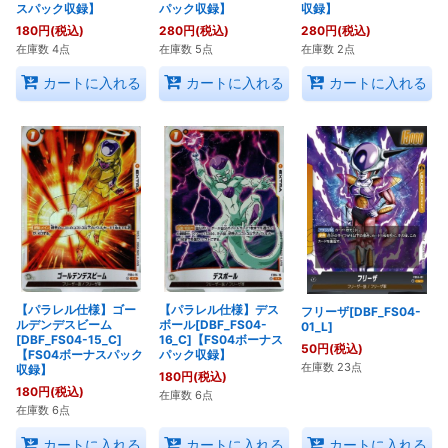
スパック収録】
パック収録】
収録】
180
円
(税込)
280
円
(税込)
280
円
(税込)
在庫数 4点
在庫数 5点
在庫数 2点
カートに入れる
カートに入れる
カートに入れる
【パラレル仕様】ゴー
【パラレル仕様】デス
フリーザ[DBF_FS04-
ルデンデスビーム
ボール[DBF_FS04-
01_L]
[DBF_FS04-15_C]
16_C]【FS04ボーナス
50
円
(税込)
【FS04ボーナスパック
パック収録】
在庫数 23点
収録】
180
円
(税込)
180
円
(税込)
在庫数 6点
在庫数 6点
カートに入れる
カートに入れる
カートに入れる