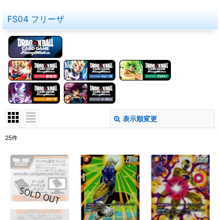
FS04 フリーザ
表示順変更
閉じる
25
件
表示数
:
在庫あり
並び順
:
絞り込む