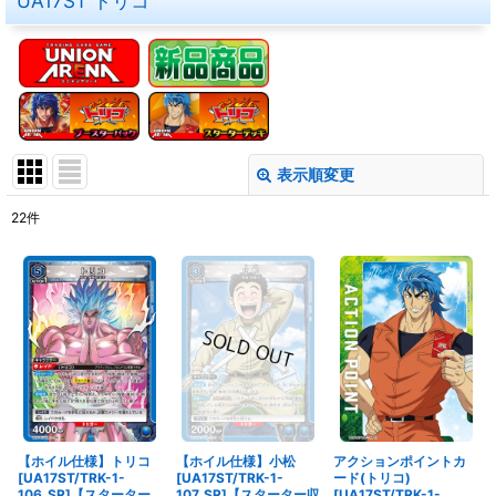
UA17ST トリコ
表示順変更
閉じる
22
件
表示数
:
在庫あり
並び順
:
絞り込む
【ホイル仕様】トリコ
【ホイル仕様】小松
アクションポイントカ
[UA17ST/TRK-1-
[UA17ST/TRK-1-
ード(トリコ)
106_SR]【スターター
107_SR]【スターター収
[UA17ST/TRK-1-