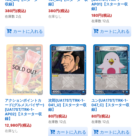
収録】
録】
AP01]【スターター収
録】
380
円
(税込)
380
円
(税込)
180
円
(税込)
在庫数 2点
在庫なし
在庫数 12点
カートに入れる
カートに入れる
アクションポイントカ
次郎[UA17ST/TRK-1-
ユン[UA17ST/TRK-1-
ード(グルメスパイザー)
041_U]【スターター収
047_C]【スターター収
[UA17ST/TRK-1-
録】
録】
AP02]【スターター収
80
円
(税込)
80
円
(税込)
録】
在庫数 12点
在庫数 12点
12,980
円
(税込)
在庫なし
カートに入れる
カートに入れる