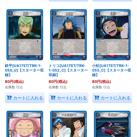
鉄平[UA17ST/TRK-1-
トリコ[UA17ST/TRK-
小松[UA17ST/TRK-1-
050_U]【スターター収
1-052_C]【スターター
055_C]【スターター収
録】
収録】
録】
80
円
(税込)
80
円
(税込)
80
円
(税込)
在庫数 12点
在庫数 12点
在庫数 12点
カートに入れる
カートに入れる
カートに入れる