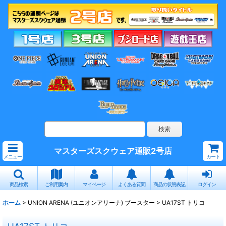
マスターズスクウェア通販2号店
メニュー
カート
商品検索
ご利用案内
マイページ
よくある質問
商品の状態表記
ログイン
ホーム
>
UNION ARENA (ユニオンアリーナ) ブースター
>
UA17ST トリコ