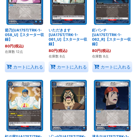
節乃[UA17ST/TRK-1-
いただきます
釘パンチ
058_U]【スターター収
[UA17ST/TRK-1-
[UA17ST/TRK-1-
録】
061_U]【スターター収
062_R]【スターター収
録】
録】
80
円
(税込)
80
円
(税込)
80
円
(税込)
在庫数 12点
在庫数 8点
在庫数 8点
カートに入れる
カートに入れる
カートに入れる
虹の実[UA17ST/TRK-
ゾンゲ[UA17ST/TRK-
滝丸[UA17ST/TRK-1-