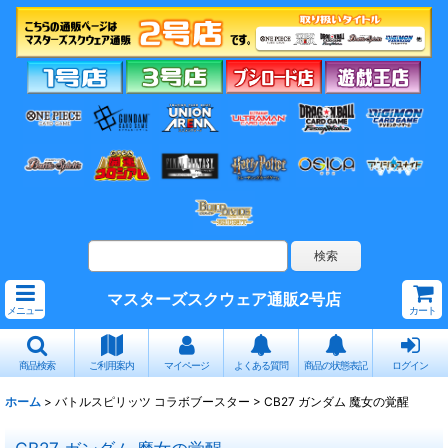
マスターズスクウェア通販2号店
メニュー
カート
商品検索
ご利用案内
マイページ
よくある質問
商品の状態表記
ログイン
ホーム
>
バトルスピリッツ コラボブースター
>
CB27 ガンダム 魔女の覚醒