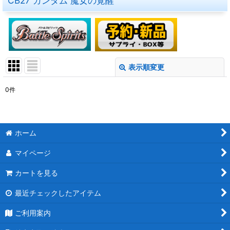
CB27 ガンダム 魔女の覚醒
表示順変更
閉じる
0
件
表示数
:
在庫あり
ホーム
並び順
:
マイページ
絞り込む
カートを見る
最近チェックしたアイテム
ご利用案内