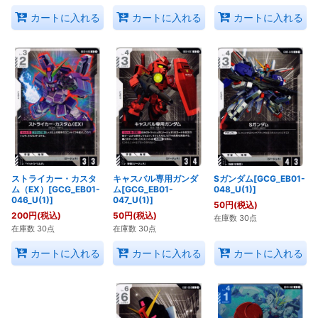
カートに入れる
カートに入れる
カートに入れる
ストライカー・カスタ
キャスバル専用ガンダ
Sガンダム[GCG_EB01-
ム（EX）[GCG_EB01-
ム[GCG_EB01-
048_U(1)]
046_U(1)]
047_U(1)]
50
円
(税込)
200
円
(税込)
50
円
(税込)
在庫数 30点
在庫数 30点
在庫数 30点
カートに入れる
カートに入れる
カートに入れる