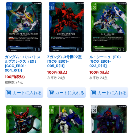
ガンダム・バルバトス
Zガンダム3号機P2型
ル・シーニュ（EX）
ルプスレクス（EX）
[GCG_EB01-
[GCG_EB01-
[GCG_EB01-
005_R(1)]
023_R(1)]
004_R(1)]
100
円
(税込)
100
円
(税込)
100
円
(税込)
在庫数 24点
在庫数 24点
在庫数 24点
カートに入れる
カートに入れる
カートに入れる