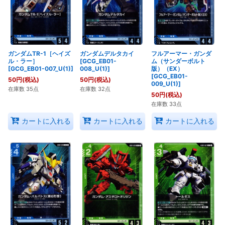
ガンダムTR-1［ヘイズ
ガンダムデルタカイ
フルアーマー・ガンダ
ル・ラー］
[GCG_EB01-
ム（サンダーボルト
[GCG_EB01-007_U(1)]
008_U(1)]
版）（EX）
[GCG_EB01-
50
円
(税込)
50
円
(税込)
009_U(1)]
在庫数 35点
在庫数 32点
50
円
(税込)
在庫数 33点
カートに入れる
カートに入れる
カートに入れる