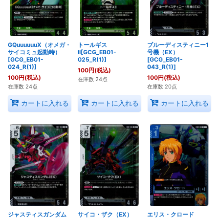
GQuuuuuuX（オメガ・
トールギス
ブルーディスティニー1
サイコミュ起動時）
II[GCG_EB01-
号機（EX）
[GCG_EB01-
025_R(1)]
[GCG_EB01-
024_R(1)]
043_R(1)]
100
円
(税込)
100
円
(税込)
100
円
(税込)
在庫数 24点
在庫数 24点
在庫数 20点
カートに入れる
カートに入れる
カートに入れる
ジャスティスガンダム
サイコ・ザク（EX）
エリス・クロード