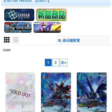
Eternal Nexus 【EB01】
表示順変更
閉じる
108
件
表示数
:
1
2
次
»
在庫あり
並び順
:
絞り込む