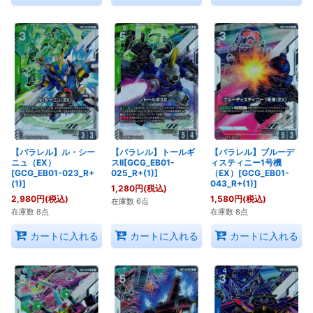
【パラレル】ル・シー
【パラレル】トールギ
【パラレル】ブルーデ
ニュ（EX）
スII[GCG_EB01-
ィスティニー1号機
[GCG_EB01-023_R+
025_R+(1)]
（EX）[GCG_EB01-
(1)]
043_R+(1)]
1,280
円
(税込)
2,980
円
(税込)
1,580
円
(税込)
在庫数 6点
在庫数 8点
在庫数 8点
カートに入れる
カートに入れる
カートに入れる