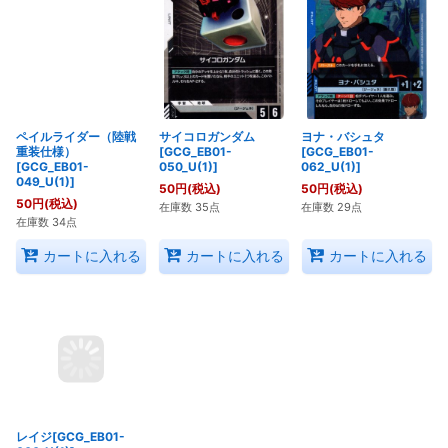
ペイルライダー（陸戦
サイコロガンダム
ヨナ・バシュタ
重装仕様）
[GCG_EB01-
[GCG_EB01-
[GCG_EB01-
050_U(1)]
062_U(1)]
049_U(1)]
50
円
(税込)
50
円
(税込)
50
円
(税込)
在庫数 35点
在庫数 29点
在庫数 34点
カートに入れる
カートに入れる
カートに入れる