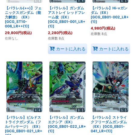
【パラレル(++)】フェ
【パラレル】ガンダム
【パラレル】Hi-νガン
ニックスガンダム（能
アストレイ レッドフレ
ダム（EX）
力解放）（EX）
ーム改（EX）
[GCG_EB01-002_LR+
[GCG_ST10-
[GCG_EB01-001_LR+
(1)]
006_LR++(1)]
(1)]
4,980
円
(税込)
29,800
円
(税込)
2,280
円
(税込)
在庫数 8点
在庫なし
在庫数 8点
カートに入れる
カートに入れる
【パラレル】ビルドス
【パラレル】ガンダム
【パラレル】ストライ
トライクガンダム（フ
エクシア（EX）
クフリーダムガンダム
ルパッケージ）（EX）
[GCG_EB01-022_LR+
（EX）[GCG_EB01-
[GCG_EB01-021_LR+
(1)]
041_LR+(1)]