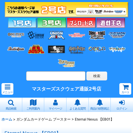
マスターズスクウェア通販2号店
メニュー
カート
商品検索
ご利用案内
マイページ
よくある質問
商品の状態表記
ログイン
ホーム
>
ガンダムカードゲーム ブースター
>
Eternal Nexus 【EB01】