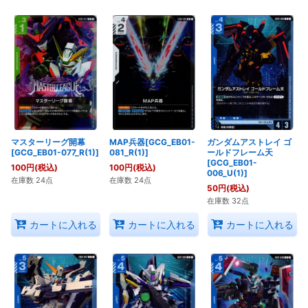
マスターリーグ開幕
MAP兵器[GCG_EB01-
ガンダムアストレイ ゴ
[GCG_EB01-077_R(1)]
081_R(1)]
ールドフレーム天
[GCG_EB01-
100
円
(税込)
100
円
(税込)
006_U(1)]
在庫数 24点
在庫数 24点
50
円
(税込)
在庫数 32点
カートに入れる
カートに入れる
カートに入れる