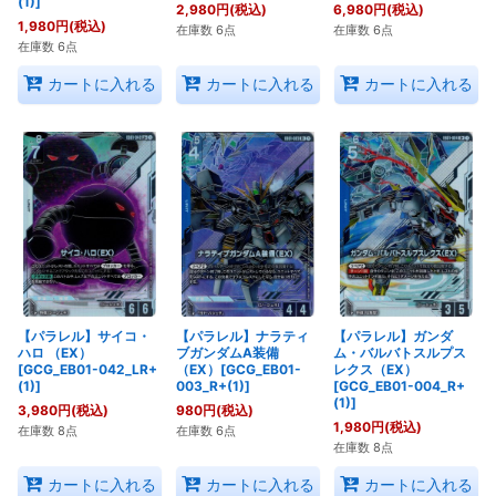
(1)]
2,980
円
(税込)
6,980
円
(税込)
1,980
円
(税込)
在庫数 6点
在庫数 6点
在庫数 6点
カートに入れる
カートに入れる
カートに入れる
【パラレル】サイコ・
【パラレル】ナラティ
【パラレル】ガンダ
ハロ （EX）
ブガンダムA装備
ム・バルバトスルプス
[GCG_EB01-042_LR+
（EX）[GCG_EB01-
レクス（EX）
(1)]
003_R+(1)]
[GCG_EB01-004_R+
(1)]
3,980
円
(税込)
980
円
(税込)
1,980
円
(税込)
在庫数 8点
在庫数 6点
在庫数 8点
カートに入れる
カートに入れる
カートに入れる