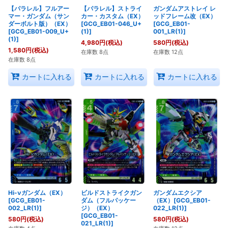
【パラレル】フルアー
【パラレル】ストライ
ガンダムアストレイ レ
マー・ガンダム（サン
カー・カスタム（EX）
ッドフレーム改（EX）
ダーボルト版）（EX）
[GCG_EB01-046_U+
[GCG_EB01-
[GCG_EB01-009_U+
(1)]
001_LR(1)]
(1)]
4,980
円
(税込)
580
円
(税込)
1,580
円
(税込)
在庫数 8点
在庫数 12点
在庫数 8点
カートに入れる
カートに入れる
カートに入れる
Hi-νガンダム（EX）
ビルドストライクガン
ガンダムエクシア
[GCG_EB01-
ダム（フルパッケー
（EX）[GCG_EB01-
002_LR(1)]
ジ）（EX）
022_LR(1)]
[GCG_EB01-
580
円
(税込)
580
円
(税込)
021_LR(1)]