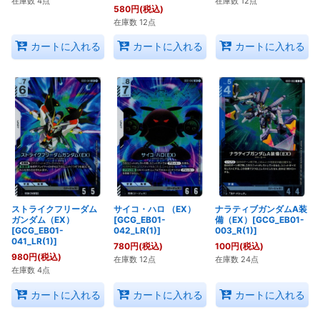
在庫数 4点
在庫数 12点
580
円
(税込)
在庫数 12点
カートに入れる
カートに入れる
カートに入れる
ストライクフリーダム
サイコ・ハロ （EX）
ナラティブガンダムA装
ガンダム（EX）
[GCG_EB01-
備（EX）[GCG_EB01-
[GCG_EB01-
042_LR(1)]
003_R(1)]
041_LR(1)]
780
円
(税込)
100
円
(税込)
980
円
(税込)
在庫数 12点
在庫数 24点
在庫数 4点
カートに入れる
カートに入れる
カートに入れる