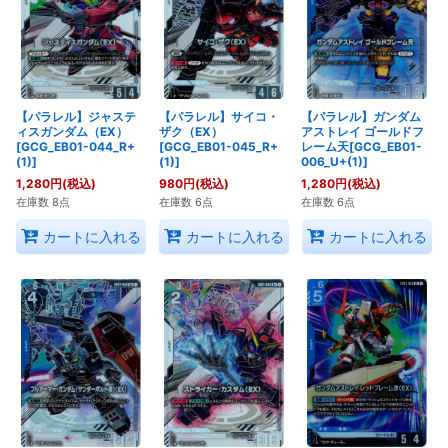
【パラレル】ジャステ
【パラレル】サイコ・
【パラレル】ガンダム
ィスガンダム（EX）
ザク（EX）
アストレイ ゴールドフ
[GCG_EB01-044_R+
[GCG_EB01-045_R+
レーム天[GCG_EB01-
(1)]
(1)]
006_U+(1)]
1,280
円
(税込)
980
円
(税込)
1,280
円
(税込)
在庫数 8点
在庫数 6点
在庫数 6点
カートに入れる
カートに入れる
カートに入れる