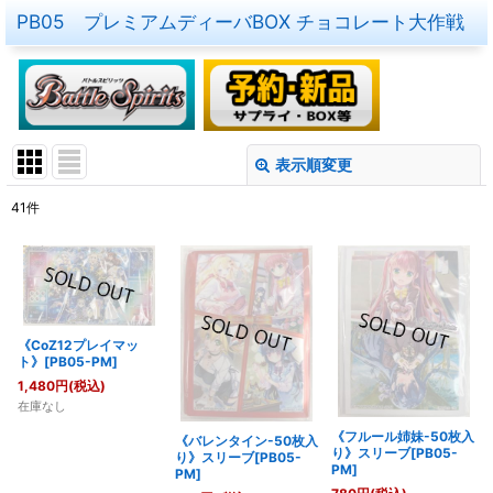
PB05 プレミアムディーバBOX チョコレート大作戦
表示順変更
閉じる
41
件
表示数
:
在庫あり
並び順
:
《CoZ12プレイマッ
ト》[PB05-PM]
1,480
円
(税込)
絞り込む
在庫なし
《フルール姉妹-50枚入
《バレンタイン-50枚入
り》スリーブ[PB05-
り》スリーブ[PB05-
PM]
PM]