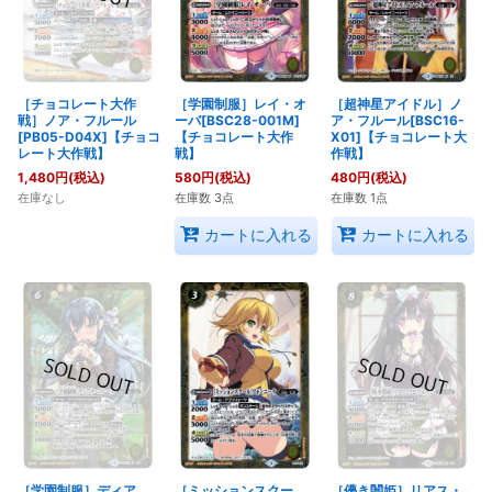
［チョコレート大作
［学園制服］レイ・オ
［超神星アイドル］ノ
戦］ノア・フルール
ーバ[BSC28-001M]
ア・フルール[BSC16-
[PB05-D04X]【チョコ
【チョコレート大作
X01]【チョコレート大
レート大作戦】
戦】
作戦】
1,480
円
(税込)
580
円
(税込)
480
円
(税込)
在庫なし
在庫数 3点
在庫数 1点
カートに入れる
カートに入れる
［学園制服］ディア
［ミッションスクー
［儚き闇姫］リアス・