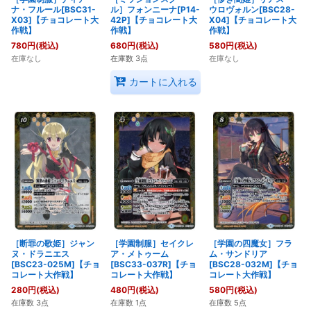
ナ・フルール[BSC31-
ル］フォンニーナ[P14-
ウロヴォルン[BSC28-
X03]【チョコレート大
42P]【チョコレート大
X04]【チョコレート大
作戦】
作戦】
作戦】
780
円
(税込)
680
円
(税込)
580
円
(税込)
在庫なし
在庫数 3点
在庫なし
カートに入れる
［断罪の歌姫］ジャン
［学園制服］セイクレ
［学園の四魔女］フラ
ヌ・ドラニエス
ア・メトゥーム
ム・サンドリア
[BSC23-025M]【チョ
[BSC33-037R]【チョ
[BSC28-032M]【チョ
コレート大作戦】
コレート大作戦】
コレート大作戦】
280
円
(税込)
480
円
(税込)
580
円
(税込)
在庫数 3点
在庫数 1点
在庫数 5点