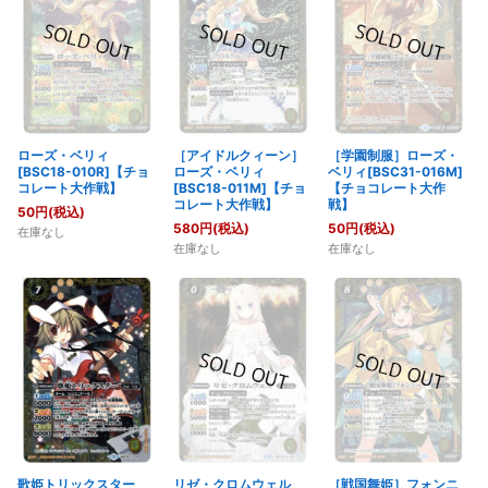
ローズ・ベリィ
［アイドルクィーン］
［学園制服］ローズ・
[BSC18-010R]【チョ
ローズ・ベリィ
ベリィ[BSC31-016M]
コレート大作戦】
[BSC18-011M]【チョ
【チョコレート大作
コレート大作戦】
戦】
50
円
(税込)
580
円
(税込)
50
円
(税込)
在庫なし
在庫なし
在庫なし
歌姫トリックスター
リゼ・クロムウェル
［戦国舞姫］フォンニ