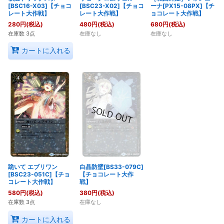
[BSC16-X03]【チョコ
[BSC23-X02]【チョコ
ーナ[PX15-08PX]【チ
レート大作戦】
レート大作戦】
ョコレート大作戦】
280
円
(税込)
480
円
(税込)
680
円
(税込)
在庫数 3点
在庫なし
在庫なし
カートに入れる
跪いて エブリワン
白晶防壁[BS33-079C]
[BSC23-051C]【チョ
【チョコレート大作
コレート大作戦】
戦】
580
円
(税込)
380
円
(税込)
在庫数 3点
在庫なし
カートに入れる