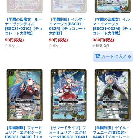
［学園の四魔女］ルー
［学園制服］イルマ・
［学園の四魔女］イル
ナ・ヴァンディル
イマージュ[BSC31-
マ・イマージュ
[BSC31-031C]【チョ
032R]【チョコレート
[BSC31-033M]【チョ
コレート大作戦】
大作戦】
コレート大作戦】
50
円
(税込)
50
円
(税込)
380
円
(税込)
在庫なし
在庫なし
在庫数 3点
カートに入れる
［学園制服］フォーミ
［サマードライブ］フ
［学園制服］ゲイル・
ュリア・エグゼシータ
ォーミュリア・エグゼ
フェニーク[BSC31-
[BSC31-043R]【チョ
シータ[BSC31-X04X]
044R]【チョコレート