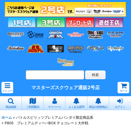
マスターズスクウェア通販2号店
メニュー
カート
商品検索
ご利用案内
マイページ
よくある質問
商品の状態表記
ログイン
ホーム
>
バトルスピリッツプレミアムバンダイ限定商品系
>
PB05 プレミアムディーバBOX チョコレート大作戦