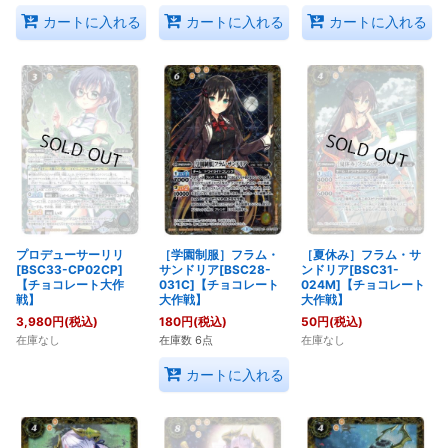
カートに入れる
カートに入れる
カートに入れる
プロデューサーリリ
［学園制服］フラム・
［夏休み］フラム・サ
[BSC33-CP02CP]
サンドリア[BSC28-
ンドリア[BSC31-
【チョコレート大作
031C]【チョコレート
024M]【チョコレート
戦】
大作戦】
大作戦】
3,980
円
(税込)
180
円
(税込)
50
円
(税込)
在庫なし
在庫数 6点
在庫なし
カートに入れる