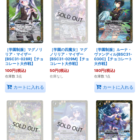
［学園制服］マグノリ
［学園の四魔女］マグ
［学園制服］ルーナ・
リア・マイザー
ノリリア・マイザー
ヴァンディル[BSC31-
[BSC31-028R]【チョ
[BSC31-029M]【チョ
030C]【チョコレート
コレート大作戦】
コレート大作戦】
大作戦】
100
円
(税込)
50
円
(税込)
180
円
(税込)
在庫数 3点
在庫なし
在庫数 1点
カートに入れる
カートに入れる