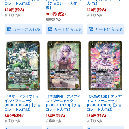
コレート大作戦】
【チョコレート大作
大作戦】
戦】
180
円
(税込)
180
円
(税込)
380
円
(税込)
在庫数 2点
在庫数 5点
在庫数 2点
カートに入れる
カートに入れる
カートに入れる
［サマードライブ］ゲ
［学園制服］アメディ
［水晶の歌姫］アメデ
イル・フェニーク
ス・ソーニャック
ィス・ソーニャック
[BSC31-X05X]【チョ
[BSC31-017C]【チョ
[BSC31-018C]【チョ
コレート大作戦】
コレート大作戦】
コレート大作戦】
380
円
(税込)
180
円
(税込)
180
円
(税込)
在庫数 2点
在庫数 2点
在庫数 5点