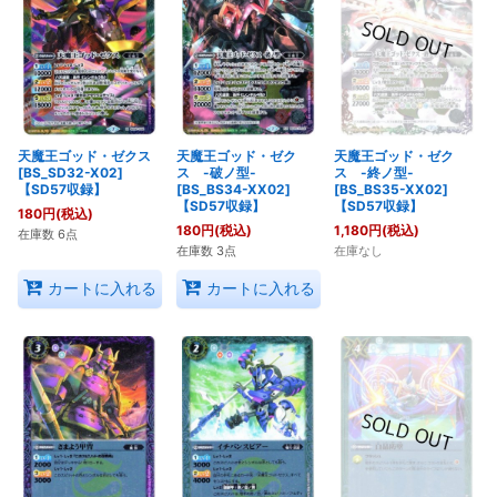
天魔王ゴッド・ゼクス
天魔王ゴッド・ゼク
天魔王ゴッド・ゼク
[BS_SD32-X02]
ス -破ノ型-
ス -終ノ型-
【SD57収録】
[BS_BS34-XX02]
[BS_BS35-XX02]
【SD57収録】
【SD57収録】
180
円
(税込)
180
円
(税込)
1,180
円
(税込)
在庫数 6点
在庫数 3点
在庫なし
カートに入れる
カートに入れる