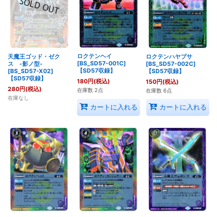
ロクテンヘイ
天魔王ゴッド・ゼク
ロクテンハヤブサ
[BS_SD57-001C]
ス -影ノ型-
[BS_SD57-002C]
【SD57収録】
[BS_SD57-X02]
【SD57収録】
【SD57収録】
180
円
(税込)
150
円
(税込)
280
円
(税込)
在庫数 2点
在庫数 6点
在庫なし
カートに入れる
カートに入れる