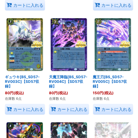
カートに入れる
カートに入れる
ギュウキ[BS_SD57-
天魔王降臨[BS_SD57-
魔王刃[BS_SD57-
RV003C]【SD57収
RV004C]【SD57収
RV005C]【SD57収
録】
録】
録】
80
円
(税込)
80
円
(税込)
150
円
(税込)
在庫数 6点
在庫数 6点
在庫数 6点
カートに入れる
カートに入れる
カートに入れる