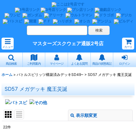
マスターズスクウェア通販2号店
メニュー
カート
商品検索
ご利用案内
マイページ
よくある質問
商品の状態表記
ログイン
ホーム
>
バトルスピリッツ構築済みデッキSD49~
>
SD57 メガデッキ 魔王災誕
SD57 メガデッキ 魔王災誕
表示順変更
閉じる
22
件
表示数
: