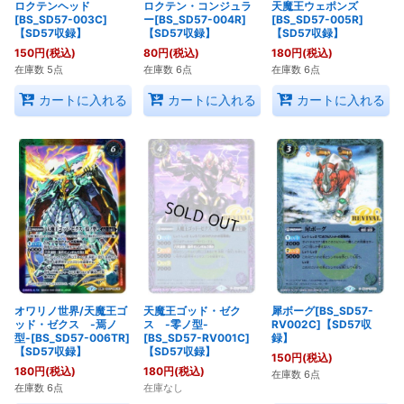
ロクテンヘッド
ロクテン・コンジュラ
天魔王ウェポンズ
[BS_SD57-003C]
ー[BS_SD57-004R]
[BS_SD57-005R]
【SD57収録】
【SD57収録】
【SD57収録】
150
円
(税込)
80
円
(税込)
180
円
(税込)
在庫数 5点
在庫数 6点
在庫数 6点
カートに入れる
カートに入れる
カートに入れる
オワリノ世界/天魔王ゴ
天魔王ゴッド・ゼク
犀ボーグ[BS_SD57-
ッド・ゼクス -焉ノ
ス -零ノ型-
RV002C]【SD57収
型-[BS_SD57-006TR]
[BS_SD57-RV001C]
録】
【SD57収録】
【SD57収録】
150
円
(税込)
180
円
(税込)
180
円
(税込)
在庫数 6点
在庫数 6点
在庫なし