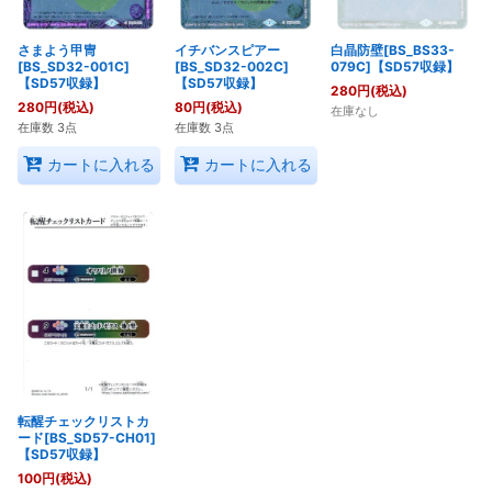
さまよう甲冑
イチバンスピアー
白晶防壁[BS_BS33-
[BS_SD32-001C]
[BS_SD32-002C]
079C]【SD57収録】
【SD57収録】
【SD57収録】
280
円
(税込)
280
円
(税込)
80
円
(税込)
在庫なし
在庫数 3点
在庫数 3点
カートに入れる
カートに入れる
転醒チェックリストカ
ード[BS_SD57-CH01]
【SD57収録】
100
円
(税込)