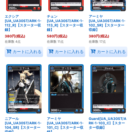
エクシア
チェン
アーミヤ
[UA_UA30ST/ARK-1-
[UA_UA30ST/ARK-1-
[UA_UA30ST/ARK-1-
112_R]【スターター収
113_R]【スターター収
102_SR]【スターター
録】
録】
収録】
380
円
(税込)
580
円
(税込)
380
円
(税込)
在庫数 4点
在庫数 11点
在庫数 17点
カートに入れる
カートに入れる
カートに入れる
ニアール
アーミヤ
Guard[UA_UA30ST/A
[UA_UA30ST/ARK-1-
[UA_UA30ST/ARK-1-
RK-1-103_C]【スター
104_SR]【スターター
101_C]【スターター収
ター収録】
収録】
録】