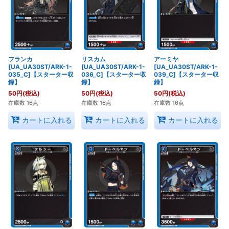
フランカ
リスカム
アーミヤ
[UA_UA30ST/ARK-1-
[UA_UA30ST/ARK-1-
[UA_UA30ST/ARK-1-
035_C]【スターター収
036_C]【スターター収
039_C]【スターター収
録】
録】
録】
50
円
(税込)
50
円
(税込)
50
円
(税込)
在庫数 16点
在庫数 16点
在庫数 16点
カートに入れる
カートに入れる
カートに入れる