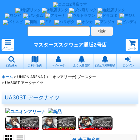
マスターズスクウェア通販2号店
メニュー
カート
商品検索
ご利用案内
マイページ
よくある質問
商品の状態表記
ログイン
ホーム
>
UNION ARENA (ユニオンアリーナ) ブースター
>
UA30ST アークナイツ
UA30ST アークナイツ
表示順変更