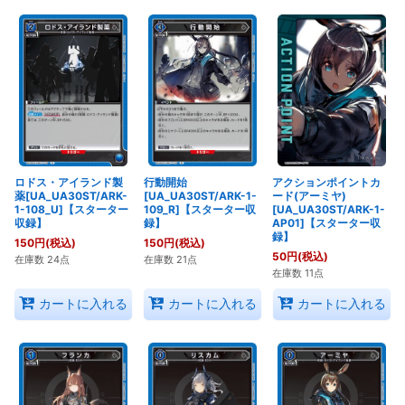
ロドス・アイランド製
行動開始
アクションポイントカ
薬[UA_UA30ST/ARK-
[UA_UA30ST/ARK-1-
ード(アーミヤ)
1-108_U]【スターター
109_R]【スターター収
[UA_UA30ST/ARK-1-
収録】
録】
AP01]【スターター収
録】
150
円
(税込)
150
円
(税込)
50
円
(税込)
在庫数 24点
在庫数 21点
在庫数 11点
カートに入れる
カートに入れる
カートに入れる