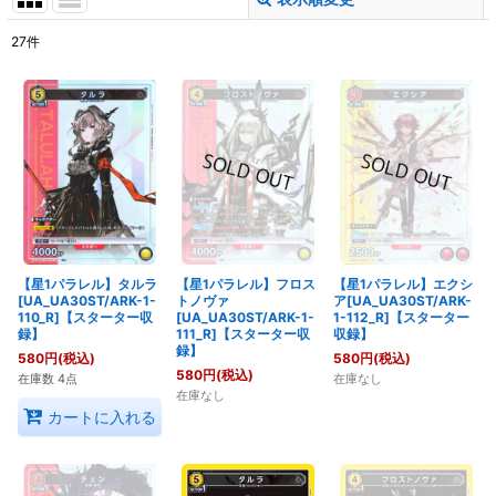
閉じる
27
件
表示数
:
在庫あり
並び順
:
絞り込む
【星1パラレル】タルラ
【星1パラレル】フロス
【星1パラレル】エクシ
[UA_UA30ST/ARK-1-
トノヴァ
ア[UA_UA30ST/ARK-
110_R]【スターター収
[UA_UA30ST/ARK-1-
1-112_R]【スターター
録】
111_R]【スターター収
収録】
録】
580
円
(税込)
580
円
(税込)
580
円
(税込)
在庫数 4点
在庫なし
在庫なし
カートに入れる