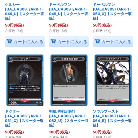
ケルシー
ドーベルマン
ドーベルマン
[UA_UA30ST/ARK-1-
[UA_UA30ST/ARK-1-
[UA_UA30ST/ARK-1-
046_U]【スターター収
049_U]【スターター収
050_U]【スターター収
録】
録】
録】
50
円
(税込)
50
円
(税込)
50
円
(税込)
在庫数 16点
在庫数 16点
在庫数 16点
カートに入れる
カートに入れる
カートに入れる
ドクター
初級理性回復剤
ソウルブースト
[UA_UA30ST/ARK-1-
[UA_UA30ST/ARK-1-
[UA_UA30ST/ARK-1-
051_C]【スターター収
062_U]【スターター収
064_R]【スターター収
録】
録】
録】
50
円
(税込)
100
円
(税込)
50
円
(税込)
在庫数 7点
在庫数 26点
在庫数 14点