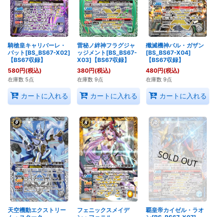
騎槍皇キャリバーレ・
雷秘ノ絆神フラグジャ
殲滅機神バル・ガザン
バット[BS_BS67-X02]
ッジメント[BS_BS67-
[BS_BS67-X04]
【BS67収録】
X03]【BS67収録】
【BS67収録】
580
円
(税込)
380
円
(税込)
480
円
(税込)
在庫数 5点
在庫数 9点
在庫数 9点
カートに入れる
カートに入れる
カートに入れる
天空機動エクストリー
フェニックスメイデ
覇皇帝カイゼル・ラオ