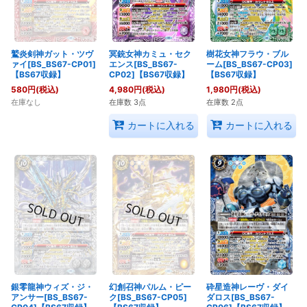
鷲炎剣神ガット・ツヴ
冥銃女神カミュ・セク
樹花女神フラウ・ブル
ァイ[BS_BS67-CP01]
エンス[BS_BS67-
ーム[BS_BS67-CP03]
【BS67収録】
CP02]【BS67収録】
【BS67収録】
580
円
(税込)
4,980
円
(税込)
1,980
円
(税込)
在庫なし
在庫数 3点
在庫数 2点
カートに入れる
カートに入れる
銀零龍神ウィズ・ジ・
幻創召神パルム・ピー
砕星造神レーヴ・ダイ
アンサー[BS_BS67-
ク[BS_BS67-CP05]
ダロス[BS_BS67-