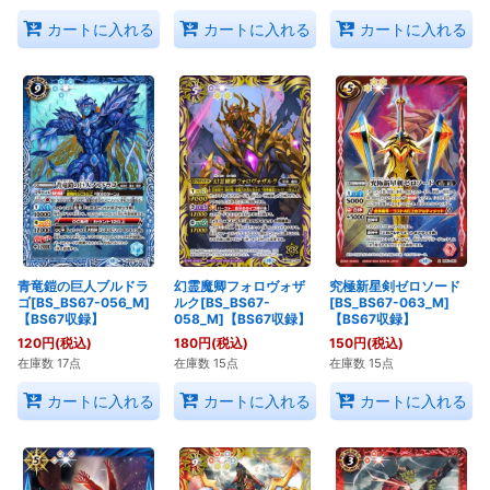
カートに入れる
カートに入れる
カートに入れる
青竜鎧の巨人ブルドラ
幻霊魔卿フォロヴォザ
究極新星剣ゼロソード
ゴ[BS_BS67-056_M]
ルク[BS_BS67-
[BS_BS67-063_M]
【BS67収録】
058_M]【BS67収録】
【BS67収録】
120
円
(税込)
180
円
(税込)
150
円
(税込)
在庫数 17点
在庫数 15点
在庫数 15点
カートに入れる
カートに入れる
カートに入れる