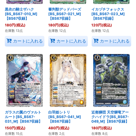
黒衣の騎士ザハク
審判獣デッドバーズ
イカヅチフォックス
[BS_BS67-010_M]
[BS_BS67-021_M]
[BS_BS67-023_M]
【BS67収録】
【BS67収録】
【BS67収録】
180
円
(税込)
180
円
(税込)
120
円
(税込)
在庫数 13点
在庫数 12点
在庫数 12点
カートに入れる
カートに入れる
カートに入れる
ガラスの翼のヴァルト
白羽姫シトリ
近衛獅団 天空獅竜アー
ルート[BS_BS67-
[BS_BS67-041_M]
クハイドラ[BS_BS67-
031_M]【BS67収録】
【BS67収録】
049_M]【BS67収録】
150
円
(税込)
480
円
(税込)
180
円
(税込)
在庫数 15点
在庫数 2点
在庫数 8点