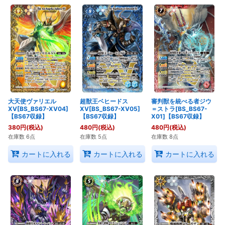
大天使ヴァリエル
超獣王ベヒードス
審判獣を統べる者ジウ
XV[BS_BS67-XV04]
XV[BS_BS67-XV05]
＝ストラ[BS_BS67-
【BS67収録】
【BS67収録】
X01]【BS67収録】
380
円
(税込)
480
円
(税込)
480
円
(税込)
在庫数 6点
在庫数 5点
在庫数 8点
カートに入れる
カートに入れる
カートに入れる