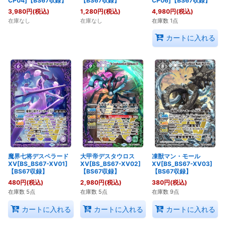
CP04]【BS67収録】
【BS67収録】
CP06]【BS67収録】
3,980
円
(税込)
1,280
円
(税込)
4,980
円
(税込)
在庫なし
在庫なし
在庫数 1点
カートに入れる
魔界七将デスペラード
大甲帝デスタウロス
凍獣マン・モール
XV[BS_BS67-XV01]
XV[BS_BS67-XV02]
XV[BS_BS67-XV03]
【BS67収録】
【BS67収録】
【BS67収録】
480
円
(税込)
2,980
円
(税込)
380
円
(税込)
在庫数 5点
在庫数 5点
在庫数 9点
カートに入れる
カートに入れる
カートに入れる