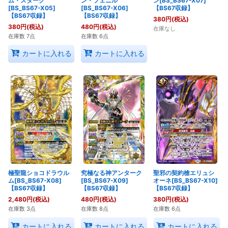
ム・スターク
ン・フェニル
ン[BS_BS67-X07]
[BS_BS67-X05]
[BS_BS67-X06]
【BS67収録】
【BS67収録】
【BS67収録】
380
円
(税込)
380
円
(税込)
480
円
(税込)
在庫なし
在庫数 7点
在庫数 6点
カートに入れる
カートに入れる
極聖龍ショコドラウル
究極なる神アンターク
聖邪の契約槍エリュシ
ム[BS_BS67-X08]
[BS_BS67-X09]
オーネ[BS_BS67-X10]
【BS67収録】
【BS67収録】
【BS67収録】
2,480
円
(税込)
480
円
(税込)
380
円
(税込)
在庫数 3点
在庫数 8点
在庫数 6点
カートに入れる
カートに入れる
カートに入れる