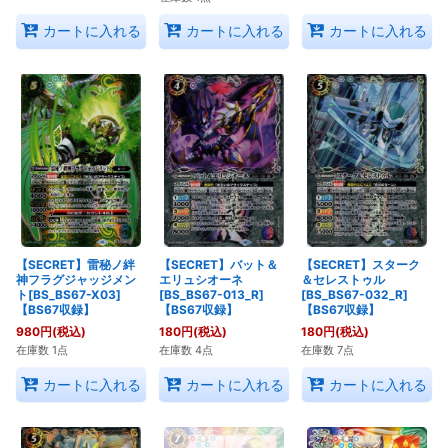
カートに入れる
カートに入れる
カートに入れる
【SECRET】雷秘ノ絆
【SECRET】バット＆
【SECRET】スターク
神フラグジャッジメン
エリュシオーネ
＆セレストゥル
ト[BS_BS67-X03]
[BS_BS67-013_R]
[BS_BS67-032_R]
【BS67収録】
【BS67収録】
【BS67収録】
980
円
(税込)
180
円
(税込)
180
円
(税込)
在庫数 1点
在庫数 4点
在庫数 7点
カートに入れる
カートに入れる
カートに入れる