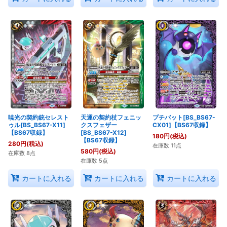
暁光の契約銃セレスト
天運の契約杖フェニッ
プチバット[BS_BS67-
ゥル[BS_BS67-X11]
クスフェザー
CX01]【BS67収録】
【BS67収録】
[BS_BS67-X12]
180
円
(税込)
【BS67収録】
280
円
(税込)
在庫数 11点
580
円
(税込)
在庫数 8点
在庫数 5点
カートに入れる
カートに入れる
カートに入れる