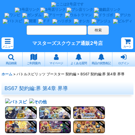
マスターズスクウェア通販2号店
メニュー
カート
商品検索
ご利用案内
マイページ
よくある質問
商品の状態表記
ログイン
ホーム
>
バトルスピリッツ ブースター 契約編
>
BS67 契約編:界 第4章 界導
BS67 契約編:界 第4章 界導