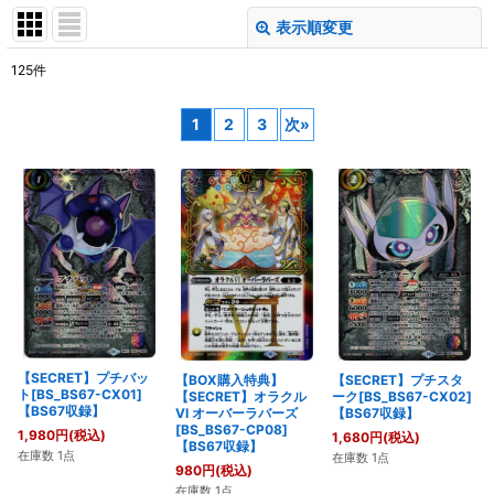
表示順変更
閉じる
125
件
表示数
:
1
2
3
次
»
在庫あり
並び順
:
絞り込む
【SECRET】プチバッ
【BOX購入特典】
【SECRET】プチスタ
ト[BS_BS67-CX01]
【SECRET】オラクル
ーク[BS_BS67-CX02]
【BS67収録】
VI オーバーラバーズ
【BS67収録】
[BS_BS67-CP08]
1,980
円
(税込)
1,680
円
(税込)
【BS67収録】
在庫数 1点
在庫数 1点
980
円
(税込)
在庫数 1点