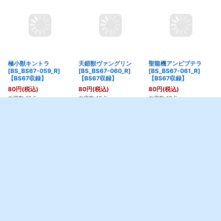
極小獣キントラ
天鎧獣ヴァングリン
聖龍機アンピプテラ
[BS_BS67-059_R]
[BS_BS67-060_R]
[BS_BS67-061_R]
【BS67収録】
【BS67収録】
【BS67収録】
80
円
(税込)
80
円
(税込)
80
円
(税込)
在庫数 19点
在庫数 18点
在庫数 18点
カートに入れる
カートに入れる
カートに入れる
1
2
3
次
»
ホーム