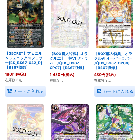
【SECRET】フェニル
【BOX購入特典】オラ
【BOX購入特典】オラ
＆フェニックスフェザ
クル二十一柱VI ザ・ラ
クルVI オーバーラバー
ー[BS_BS67-042_R]
バーズ[BS_BS67-
ズ[BS_BS67-CP08]
【BS67収録】
CP07]【BS67収録】
【BS67収録】
180
円
(税込)
1,480
円
(税込)
480
円
(税込)
在庫数 6点
在庫なし
在庫数 9点
カートに入れる
カートに入れる