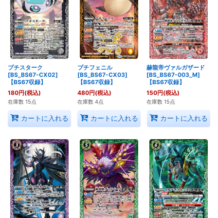
プチスターク
プチフェニル
赫龍帝ヴァルガザード
[BS_BS67-CX02]
[BS_BS67-CX03]
[BS_BS67-003_M]
【BS67収録】
【BS67収録】
【BS67収録】
180
円
(税込)
480
円
(税込)
150
円
(税込)
在庫数 15点
在庫数 4点
在庫数 15点
カートに入れる
カートに入れる
カートに入れる