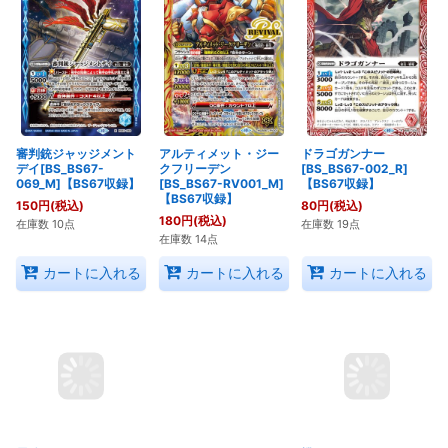
審判銃ジャッジメント
アルティメット・ジー
ドラゴガンナー
デイ[BS_BS67-
クフリーデン
[BS_BS67-002_R]
069_M]【BS67収録】
[BS_BS67-RV001_M]
【BS67収録】
【BS67収録】
150
円
(税込)
80
円
(税込)
180
円
(税込)
在庫数 10点
在庫数 19点
在庫数 14点
カートに入れる
カートに入れる
カートに入れる