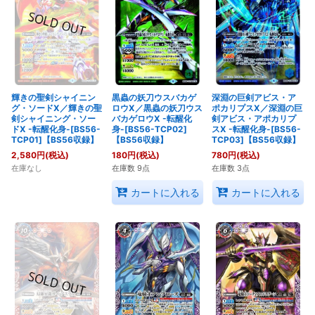
輝きの聖剣シャイニン
黒蟲の妖刀ウスバカゲ
深淵の巨剣アビス・ア
グ・ソードX／輝きの聖
ロウX／黒蟲の妖刀ウス
ポカリプスX／深淵の巨
剣シャイニング・ソー
バカゲロウX -転醒化
剣アビス・アポカリプ
ドX -転醒化身-[BS56-
身-[BS56-TCP02]
スX -転醒化身-[BS56-
TCP01]【BS56収録】
【BS56収録】
TCP03]【BS56収録】
2,580
円
(税込)
180
円
(税込)
780
円
(税込)
在庫なし
在庫数 9点
在庫数 3点
カートに入れる
カートに入れる