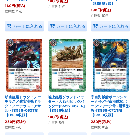
180
円
(税込)
【BS56収録】
180
円
(税込)
在庫数 11点
180
円
(税込)
在庫数 11点
在庫数 10点
カートに入れる
カートに入れる
カートに入れる
航宙龍艦ドラグ・ノー
地上蟲艦グランドバッ
宇宙海賊船ボーンシャ
チラス／航宙龍機ドラ
ター／大蟲刃ビッグバ
ーク号／宇宙海賊船ボ
グ・ノーチラス・アサ
ッター[BS56-067TR]
ーンシャーク号 -襲撃形
ルト[BS56-063TR]
【BS56収録】
態-[BS56-072TR]
【BS56収録】
【BS56収録】
180
円
(税込)
280
円
(税込)
280
円
(税込)
在庫数 5点
在庫数 4点
在庫数 10点