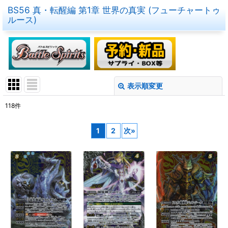
BS56 真・転醒編 第1章 世界の真実 (フューチャートゥ
ルース)
表示順変更
閉じる
118
件
表示数
:
1
2
次
»
在庫あり
並び順
:
絞り込む