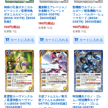
神緑の孔雀ボタニカル
魔創騎士アレーシャ／
獣機動ウルフェン・ベ
ピーコック／彩華神鳥
氷創騎士アレーシャ
ルガー／獣装機動ウル
ボタニカルピーコック
[BS56-036TR]
フェン・ベルガー -ヒュ
[BS56-031TR]【BS56
【BS56収録】
ーマモード-[BS56-
収録】
038TR]【BS56収録】
180
円
(税込)
150
円
(税込)
180
円
(税込)
在庫数 12点
在庫数 7点
在庫数 11点
カートに入れる
カートに入れる
カートに入れる
星霊獣カーヴァンクル
天使ファムエル／斬天
時冠機兵クロノ・ゴレ
／星霊神獣カーヴァン
使ファムエル[BS56-
ム／時冠機帝カイザ
クル[BS56-045TR]
047TR]【BS56収録】
ー・クロノ・ゴレム
【BS56収録】
[BS56-056TR]