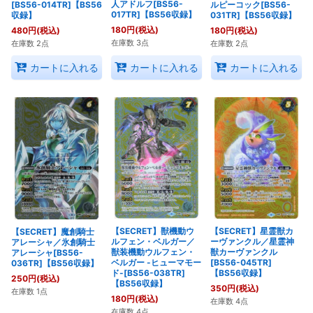
人アドルフ[BS56-
[BS56-014TR]【BS56
ルピーコック[BS56-
017TR]【BS56収録】
収録】
031TR]【BS56収録】
180
円
(税込)
480
円
(税込)
180
円
(税込)
在庫数 3点
在庫数 2点
在庫数 2点
カートに入れる
カートに入れる
カートに入れる
【SECRET】星霊獣カ
【SECRET】獣機動ウ
【SECRET】魔創騎士
ーヴァンクル／星霊神
ルフェン・ベルガー／
アレーシャ／氷創騎士
獣カーヴァンクル
獣装機動ウルフェン・
アレーシャ[BS56-
[BS56-045TR]
ベルガー -ヒューマモー
036TR]【BS56収録】
【BS56収録】
ド-[BS56-038TR]
250
円
(税込)
【BS56収録】
350
円
(税込)
在庫数 1点
180
円
(税込)
在庫数 4点
在庫数 4点