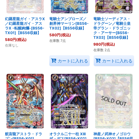
幻羅星龍ガイ・アスラX
竜騎士アンブローズ／
竜騎士ソーディアス・
／幻羅星龍ガイ・アス
創界神マーリン[BS56-
ドラグーン／竜騎士皇
ラX -転醒絢爛-[BS56-
TX02]【BS56収録】
帝グラン・ドラゴニッ
TX01]【BS56収録】
ク・アーサー[BS56-
580
円
(税込)
TX03]【BS56収録】
580
円
(税込)
在庫数 7点
980
円
(税込)
在庫なし
在庫数 2点
カートに入れる
カートに入れる
航宙龍アストラ・ドラ
オラクル二十一柱 XIII
神産ノ武神オノゴロウ
ゴン[BS56-X01]
ザ・デス[BS56-X02]
[BS56-X03]【BS56収