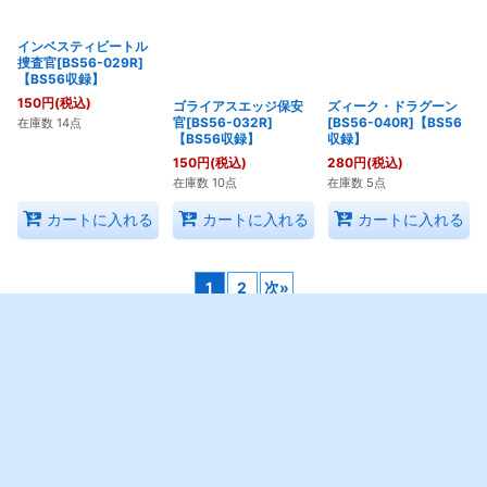
インベスティビートル
ゴライアスエッジ保安
ズィーク・ドラグーン
捜査官[BS56-029R]
官[BS56-032R]
[BS56-040R]【BS56
【BS56収録】
【BS56収録】
収録】
150
円
(税込)
150
円
(税込)
280
円
(税込)
在庫数 14点
在庫数 10点
在庫数 5点
カートに入れる
カートに入れる
カートに入れる
1
2
次
»
ホーム
マイページ