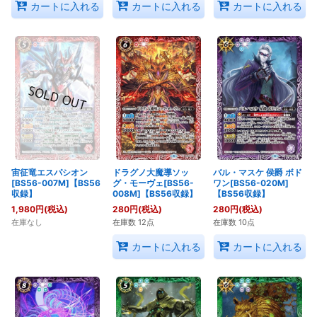
カートに入れる
カートに入れる
カートに入れる
宙征竜エスパシオン
ドラグノ大魔導ソッ
バル・マスケ 侯爵 ボド
[BS56-007M]【BS56
グ・モーヴェ[BS56-
ワン[BS56-020M]
収録】
008M]【BS56収録】
【BS56収録】
1,980
円
(税込)
280
円
(税込)
280
円
(税込)
在庫なし
在庫数 12点
在庫数 10点
カートに入れる
カートに入れる