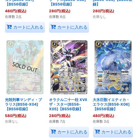
【BS56収録】
【BS56収録】
録】
480
円
(税込)
280
円
(税込)
280
円
(税込)
在庫数 2点
在庫数 6点
在庫なし
カートに入れる
カートに入れる
光殻刑事マンディ・ブ
オラクル二十一柱 XVII
大氷巨獣イエティカ・
ラリス[BS56-X04]
ザ・スター[BS56-
エラケス[BS56-X06]
【BS56収録】
X05]【BS56収録】
【BS56収録】
580
円
(税込)
280
円
(税込)
480
円
(税込)
在庫なし
在庫数 7点
在庫数 3点
カートに入れる
カートに入れる