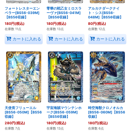
フォートレスターエン
零華の戦乙女ミロスラ
アルカナダークナイ
ペラー[BS56-039M]
ーヴァ[BS56-041M]
ト・シス[BS56-
【BS56収録】
【BS56収録】
048M]【BS56収録】
180
円
(税込)
180
円
(税込)
80
円
(税込)
在庫数 11点
在庫数 13点
在庫数 12点
カートに入れる
カートに入れる
カートに入れる
天使長フリューエル
宇宙海賊マウンテンホ
時空海獣クロノオルカ
[BS56-050M]【BS56
ーク[BS56-059M]
[BS56-060M]【BS56
収録】
【BS56収録】
収録】
280
円
(税込)
180
円
(税込)
180
円
(税込)
在庫数 7点
在庫数 13点
在庫数 6点