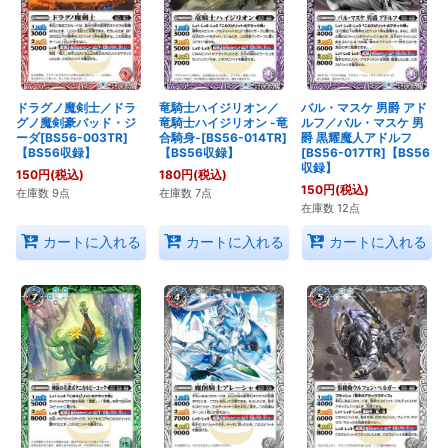
ドラグノ魔剣士／ドラ
竜騎士ハイジリオン／
バル・マスケ 男爵 アド
グノ魔剣豪バッド・ジ
竜騎士ハイジリオン -竜
ルフ／バル・マスケ 男
ーダ[BS56-003TR]
合騎身-[BS56-014TR]
爵 黒耀魔人アドルフ
【BS56収録】
【BS56収録】
[BS56-017TR]【BS56
収録】
150
円
(税込)
180
円
(税込)
150
円
(税込)
在庫数 9点
在庫数 7点
在庫数 12点
カートに入れる
カートに入れる
カートに入れる