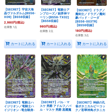
【SECRET】宇宙大海
【SECRET】竜騎士ア
【SECRET】ドラグノ
晶ヴァルダルム[BS56-
ンブローズ／創界神マ
魔剣士／ドラグノ魔剣
X09]【BS56収録】
ーリン[BS56-TX02]
豪バッド・ジーダ
【BS56収録】
[BS56-003TR]
2,980
円
(税込)
【BS56収録】
980
円
(税込)
在庫数 1点
180
円
(税込)
在庫数 2点
在庫数 3点
カートに入れる
カートに入れる
カートに入れる
【SECRET】バル・マ
【SECRET】竜騎士ハ
【SECRET】神緑の孔
スケ 男爵 アドルフ／バ
イジリオン／竜騎士ハ
雀ボタニカルピーコッ
ル・マスケ 男爵 黒耀魔
イジリオン -竜合騎身-
ク／彩華神鳥ボタニカ