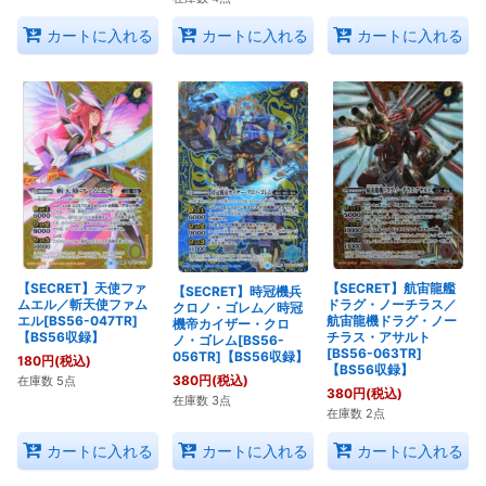
カートに入れる
カートに入れる
カートに入れる
【SECRET】天使ファ
【SECRET】航宙龍艦
【SECRET】時冠機兵
ムエル／斬天使ファム
ドラグ・ノーチラス／
クロノ・ゴレム／時冠
エル[BS56-047TR]
航宙龍機ドラグ・ノー
機帝カイザー・クロ
【BS56収録】
チラス・アサルト
ノ・ゴレム[BS56-
[BS56-063TR]
056TR]【BS56収録】
180
円
(税込)
【BS56収録】
380
円
(税込)
在庫数 5点
380
円
(税込)
在庫数 3点
在庫数 2点
カートに入れる
カートに入れる
カートに入れる