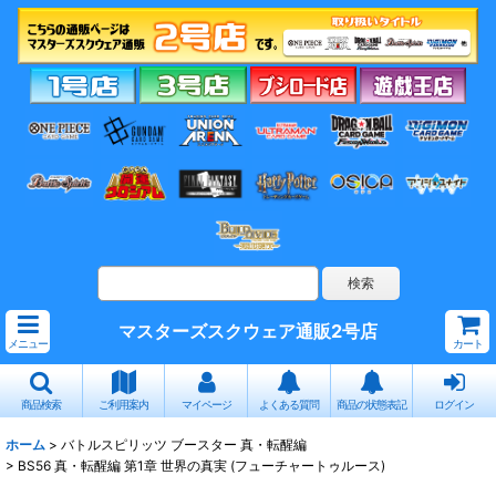
マスターズスクウェア通販2号店
メニュー
カート
商品検索
ご利用案内
マイページ
よくある質問
商品の状態表記
ログイン
ホーム
>
バトルスピリッツ ブースター 真・転醒編
>
BS56 真・転醒編 第1章 世界の真実 (フューチャートゥルース)