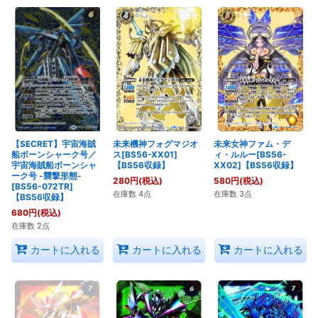
【SECRET】宇宙海賊
未来機神フォグマジオ
未来女神ファム・デ
船ボーンシャーク号／
ス[BS56-XX01]
ィ・ルルー[BS56-
宇宙海賊船ボーンシャ
【BS56収録】
XX02]【BS56収録】
ーク号 -襲撃形態-
280
円
(税込)
580
円
(税込)
[BS56-072TR]
在庫数 4点
在庫数 3点
【BS56収録】
680
円
(税込)
在庫数 2点
カートに入れる
カートに入れる
カートに入れる