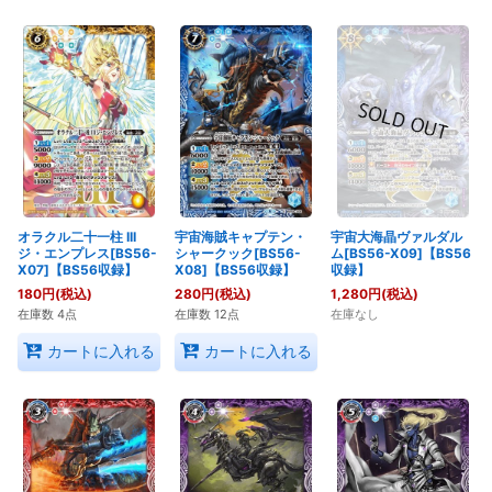
オラクル二十一柱 III
宇宙海賊キャプテン・
宇宙大海晶ヴァルダル
ジ・エンプレス[BS56-
シャークック[BS56-
ム[BS56-X09]【BS56
X07]【BS56収録】
X08]【BS56収録】
収録】
180
円
(税込)
280
円
(税込)
1,280
円
(税込)
在庫数 4点
在庫数 12点
在庫なし
カートに入れる
カートに入れる