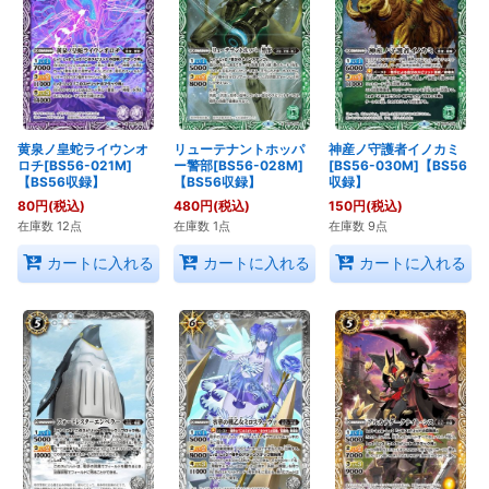
黄泉ノ皇蛇ライウンオ
リューテナントホッパ
神産ノ守護者イノカミ
ロチ[BS56-021M]
ー警部[BS56-028M]
[BS56-030M]【BS56
【BS56収録】
【BS56収録】
収録】
80
円
(税込)
480
円
(税込)
150
円
(税込)
在庫数 12点
在庫数 1点
在庫数 9点
カートに入れる
カートに入れる
カートに入れる