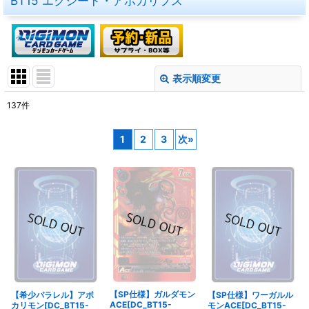
BT15 エクシード・アポカリプス
表示順変更
閉じる
137
件
表示数
:
1
2
3
次
»
在庫あり
並び順
:
絞り込む
【SP仕様】ガルダモン
【希少パラレル】アポ
【SP仕様】ワーガルル
ACE[DC_BT15-
カリモン[DC_BT15-
モンACE[DC_BT15-