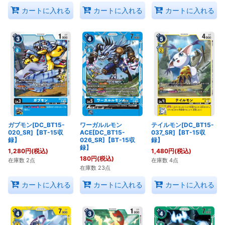
カートに入れる
カートに入れる
カートに入れる
ガブモン[DC_BT15-
ワーガルルモン
テイルモン[DC_BT15-
020_SR]【BT-15収
ACE[DC_BT15-
037_SR]【BT-15収
録】
026_SR]【BT-15収
録】
録】
1,280
円
(税込)
1,480
円
(税込)
180
円
(税込)
在庫数 2点
在庫数 4点
在庫数 23点
カートに入れる
カートに入れる
カートに入れる