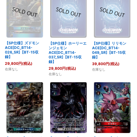
【SP仕様】ズドモン
【SP仕様】ホーリーエ
【SP仕様】リリモン
ACE[DC_BT14-
ンジェモン
ACE[DC_BT14-
026_SR]【BT-15収
ACE[DC_BT14-
049_SR]【BT-15収
録】
037_SR]【BT-15収
録】
録】
29,800
円
(税込)
39,800
円
(税込)
29,800
円
(税込)
在庫なし
在庫なし
在庫なし