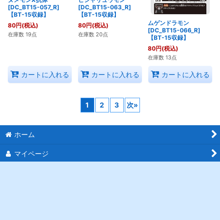
ヌメモンX抗体
ヒシャリュウモン
ムゲンドラモン
[DC_BT15-057_R]
[DC_BT15-063_R]
[DC_BT15-066_R]
【BT-15収録】
【BT-15収録】
【BT-15収録】
80
円
(税込)
80
円
(税込)
80
円
(税込)
在庫数 19点
在庫数 20点
在庫数 13点
カートに入れる
カートに入れる
カートに入れる
1
2
3
次
»
ホーム
マイページ
カートを見る
最近チェックしたアイテム
ご利用案内