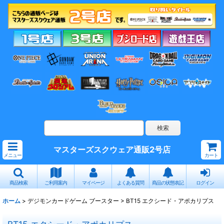
マスターズスクウェア通販2号店
メニュー
カート
商品検索
ご利用案内
マイページ
よくある質問
商品の状態表記
ログイン
ホーム
>
デジモンカードゲーム ブースター
>
BT15 エクシード・アポカリプス