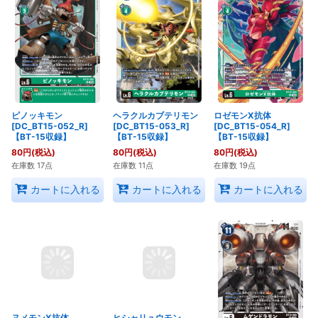
ピノッキモン
ヘラクルカブテリモン
ロゼモンX抗体
[DC_BT15-052_R]
[DC_BT15-053_R]
[DC_BT15-054_R]
【BT-15収録】
【BT-15収録】
【BT-15収録】
80
円
(税込)
80
円
(税込)
80
円
(税込)
在庫数 17点
在庫数 11点
在庫数 19点
カートに入れる
カートに入れる
カートに入れる