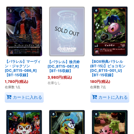
【パラレル】マーヴィ
【BOX特典パラレル
【パラレル】徐月鈴
ン・ジャクソン
(BT-15)】ピョコモン
[DC_BT15-087_R]
[DC_BT15-086_R]
[DC_BT15-001_U]
【BT-15収録】
【BT-15収録】
【BT-15収録】
3,980
円
(税込)
1,780
円
(税込)
180
円
(税込)
在庫なし
在庫数 1点
在庫数 7点
カートに入れる
カートに入れる