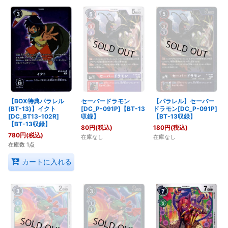
【BOX特典パラレル
セーバードラモン
【パラレル】セーバー
(BT-13)】イクト
[DC_P-091P]【BT-13
ドラモン[DC_P-091P]
[DC_BT13-102R]
収録】
【BT-13収録】
【BT-13収録】
80
円
(税込)
180
円
(税込)
780
円
(税込)
在庫なし
在庫なし
在庫数 1点
カートに入れる