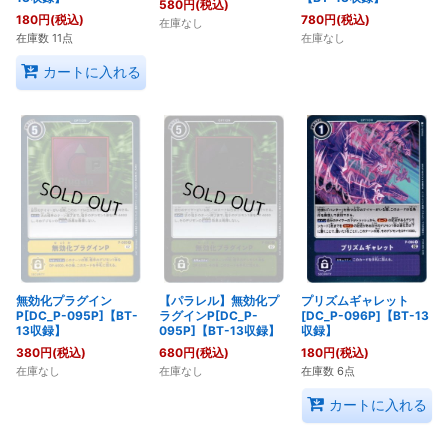
580
円
(税込)
180
円
(税込)
780
円
(税込)
在庫なし
在庫数 11点
在庫なし
カートに入れる
無効化プラグイン
【パラレル】無効化プ
プリズムギャレット
P[DC_P-095P]【BT-
ラグインP[DC_P-
[DC_P-096P]【BT-13
13収録】
095P]【BT-13収録】
収録】
380
円
(税込)
680
円
(税込)
180
円
(税込)
在庫なし
在庫なし
在庫数 6点
カートに入れる