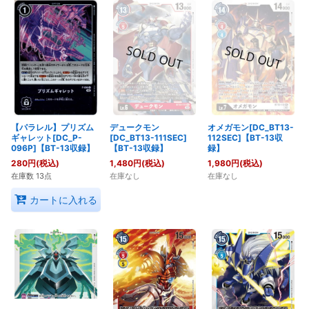
デュークモン
オメガモン[DC_BT13-
【パラレル】プリズム
[DC_BT13-111SEC]
112SEC]【BT-13収
ギャレット[DC_P-
【BT-13収録】
録】
096P]【BT-13収録】
1,480
円
(税込)
1,980
円
(税込)
280
円
(税込)
在庫なし
在庫なし
在庫数 13点
カートに入れる