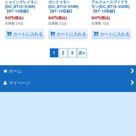
シャイングレイモン
ガンクゥモン
アルフォースブイドラ
[DC_BT13-018R]
[DC_BT13-019R]
モン[DC_BT13-030R]
【BT-13収録】
【BT-13収録】
【BT-13収録】
50
円
(税込)
80
円
(税込)
80
円
(税込)
在庫数 24点
在庫数 23点
在庫数 13点
カートに入れる
カートに入れる
カートに入れる
1
2
3
次
»
ホーム
マイページ
カートを見る
最近チェックしたアイテム