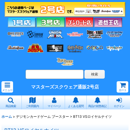
マスターズスクウェア通販2号店
メニュー
カート
商品検索
ご利用案内
マイページ
よくある質問
商品の状態表記
ログイン
ホーム
>
デジモンカードゲーム ブースター
>
BT13 VSロイヤルナイツ