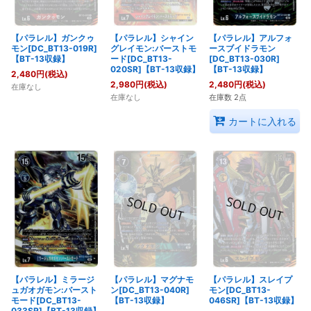
【パラレル】ガンクゥ
【パラレル】シャイン
【パラレル】アルフォ
モン[DC_BT13-019R]
グレイモン:バーストモ
ースブイドラモン
【BT-13収録】
ード[DC_BT13-
[DC_BT13-030R]
020SR]【BT-13収録】
【BT-13収録】
2,480
円
(税込)
2,980
円
(税込)
2,480
円
(税込)
在庫なし
在庫なし
在庫数 2点
カートに入れる
【パラレル】ミラージ
【パラレル】マグナモ
【パラレル】スレイプ
ュガオガモン:バースト
ン[DC_BT13-040R]
モン[DC_BT13-
モード[DC_BT13-
【BT-13収録】
046SR]【BT-13収録】
033SR]【BT-13収録】