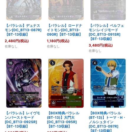
【パラレル】デュナス
【パラレル】ロードナ
【パラレル】ベルフェ
モン[DC_BT13-087R]
イトモン[DC_BT13-
モン:レイジモード
【BT-13収録】
090R]【BT-13収録】
[DC_BT13-091SR]
【BT-13収録】
2,480
円
(税込)
1,180
円
(税込)
3,480
円
(税込)
在庫なし
在庫なし
在庫なし
【パラレル】レイヴモ
【BOX特典パラレル
【BOX特典パラレル
ン:バーストモード
(BT-13)】大門大
(BT-13)】トーマ・H・
[DC_BT13-092SR]
[DC_BT13-095R]
ノルシュタイン
【BT-13収録】
【BT-13収録】
[DC_BT13-097R]
【BT-13収録】