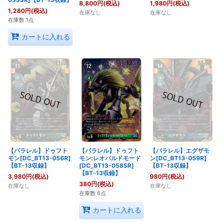
8,800
円
(税込)
1,980
円
(税込)
1,280
円
(税込)
在庫なし
在庫なし
在庫数 1点
カートに入れる
【パラレル】ドゥフト
【パラレル】ドゥフト
【パラレル】エグザモ
モン[DC_BT13-056R]
モン:レオパルドモード
ン[DC_BT13-059R]
【BT-13収録】
[DC_BT13-058SR]
【BT-13収録】
【BT-13収録】
3,980
円
(税込)
980
円
(税込)
380
円
(税込)
在庫なし
在庫なし
在庫数 6点
カートに入れる