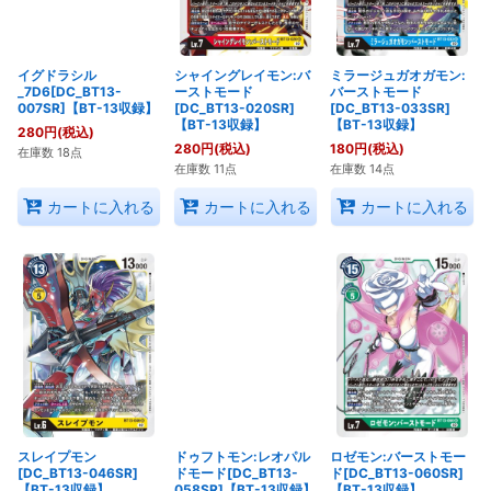
イグドラシル
シャイングレイモン:バ
ミラージュガオガモン:
_7D6[DC_BT13-
ーストモード
バーストモード
007SR]【BT-13収録】
[DC_BT13-020SR]
[DC_BT13-033SR]
【BT-13収録】
【BT-13収録】
280
円
(税込)
280
円
(税込)
180
円
(税込)
在庫数 18点
在庫数 11点
在庫数 14点
カートに入れる
カートに入れる
カートに入れる
スレイプモン
ドゥフトモン:レオパル
ロゼモン:バーストモー
[DC_BT13-046SR]
ドモード[DC_BT13-
ド[DC_BT13-060SR]
【BT-13収録】
058SR]【BT-13収録】
【BT-13収録】