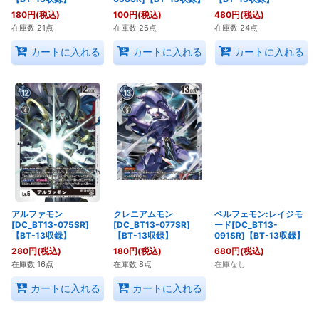
180
円
(税込)
100
円
(税込)
480
円
(税込)
在庫数 21点
在庫数 26点
在庫数 24点
カートに入れる
カートに入れる
カートに入れる
アルファモン
クレニアムモン
ベルフェモン:レイジモ
[DC_BT13-075SR]
[DC_BT13-077SR]
ード[DC_BT13-
【BT-13収録】
【BT-13収録】
091SR]【BT-13収録】
280
円
(税込)
180
円
(税込)
680
円
(税込)
在庫数 16点
在庫数 8点
在庫なし
カートに入れる
カートに入れる