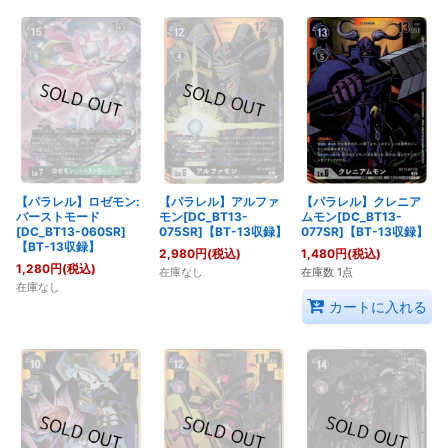
【パラレル】ロゼモン:
【パラレル】アルファ
【パラレル】クレニア
バーストモード
モン[DC_BT13-
ムモン[DC_BT13-
[DC_BT13-060SR]
075SR]【BT-13収録】
077SR]【BT-13収録】
【BT-13収録】
2,980
円
(税込)
1,480
円
(税込)
1,280
円
(税込)
在庫なし
在庫数 1点
在庫なし
カートに入れる