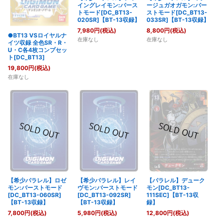
イングレイモン:バース
ージュガオガモン:バー
トモード[DC_BT13-
ストモード[DC_BT13-
020SR]【BT-13収録】
033SR]【BT-13収録】
7,980
円
(税込)
8,800
円
(税込)
●BT13 VSロイヤルナ
在庫なし
在庫なし
イツ収録 全色SR・R・
U・C各4枚コンプセッ
ト[DC_BT13]
19,800
円
(税込)
在庫なし
【希少パラレル】ロゼ
【希少パラレル】レイ
【パラレル】デューク
モン:バーストモード
ヴモン:バーストモード
モン[DC_BT13-
[DC_BT13-060SR]
[DC_BT13-092SR]
111SEC]【BT-13収
【BT-13収録】
【BT-13収録】
録】
7,800
円
(税込)
5,980
円
(税込)
12,800
円
(税込)