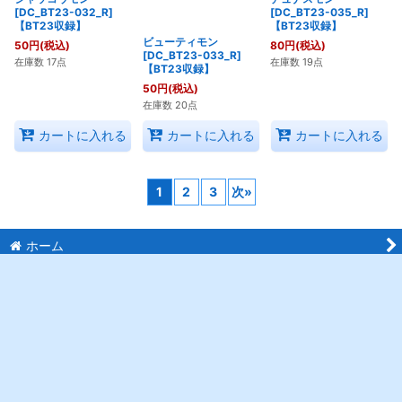
シャッコウモン
ビューティモン
デュナスモン
[DC_BT23-032_R]
[DC_BT23-033_R]
[DC_BT23-035_R]
【BT23収録】
【BT23収録】
【BT23収録】
50
円
(税込)
50
円
(税込)
80
円
(税込)
在庫数 17点
在庫数 20点
在庫数 19点
カートに入れる
カートに入れる
カートに入れる
1
2
3
次
»
ホーム
マイページ
カートを見る
最近チェックしたアイテム
ご利用案内