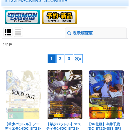
BT23 HACKERS' SLUMBER
表示順変更
閉じる
141
件
表示数
:
1
2
3
次
»
在庫あり
並び順
:
絞り込む
【希少パラレル】フー
【SP仕様】今井千歳
【希少パラレル】マス
ディエモン[DC_BT23-
[DC_BT23-081_SR]
ティモン[DC_BT23-