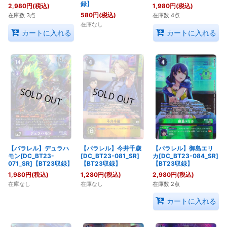
録】
2,980
円
(税込)
1,980
円
(税込)
580
円
(税込)
在庫数 3点
在庫数 4点
在庫なし
カートに入れる
カートに入れる
【パラレル】デュラハ
【パラレル】今井千歳
【パラレル】御島エリ
モン[DC_BT23-
[DC_BT23-081_SR]
カ[DC_BT23-084_SR]
071_SR]【BT23収録】
【BT23収録】
【BT23収録】
1,980
円
(税込)
1,280
円
(税込)
2,980
円
(税込)
在庫なし
在庫なし
在庫数 2点
カートに入れる