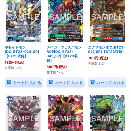
ポセイドモン
タイガーヴェスパモン
エグザモン[DC_BT23-
[DC_BT23-024_SR]
ACE[DC_BT23-
047_SR]【BT23収録】
【BT23収録】
045_SR]【BT23収
780
円
(税込)
録】
180
円
(税込)
在庫数 8点
580
円
(税込)
在庫数 12点
在庫数 12点
カートに入れる
カートに入れる
カートに入れる