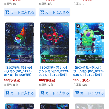
在庫数 1点
在庫数 2点
在庫なし
カートに入れる
カートに入れる
【BOX特典パラレル】
【BOX特典パラレル】
【BOX特典パラレル】
ベタモン[DC_BT23-
テントモン[DC_BT23-
ワームモン[DC_BT23-
017_U]【BT23収録】
037_U]【BT23収録】
040_C]【BT23収録】
180
円
(税込)
180
円
(税込)
180
円
(税込)
在庫数 16点
在庫数 10点
在庫数 12点
カートに入れる
カートに入れる
カートに入れる