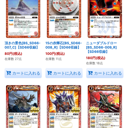
頂きの景色[BS_SD66-
15の赤輝石[BS_SD66-
ニューダブルドロー
007_C]【SD66収録】
008_R]【SD66収録】
[BS_SD66-009_R]
【SD66収録】
80
円
(税込)
100
円
(税込)
180
円
(税込)
在庫数 27点
在庫数 11点
在庫数 18点
カートに入れる
カートに入れる
カートに入れる