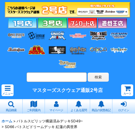
マスターズスクウェア通販2号店
メニュー
カート
商品検索
ご利用案内
マイページ
よくある質問
商品の状態表記
ログイン
ホーム
>
バトルスピリッツ構築済みデッキSD49~
>
SD66 バトスピドリームデッキ 紅蓮の異世界