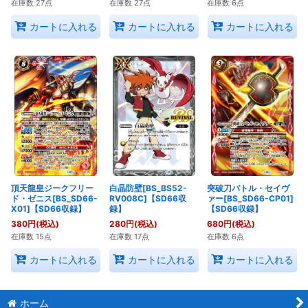
在庫数 27点
在庫数 27点
在庫数 6点
カートに入れる
カートに入れる
カートに入れる
頂天龍皇ジークフリー
白晶防壁[BS_BS52-
突破刀バトル・セイヴ
ド・ゼニス[BS_SD66-
RV008C]【SD66収
ァー[BS_SD66-CP01]
X01]【SD66収録】
録】
【SD66収録】
380
円
(税込)
280
円
(税込)
680
円
(税込)
在庫数 15点
在庫数 17点
在庫数 6点
カートに入れる
カートに入れる
カートに入れる
ホーム