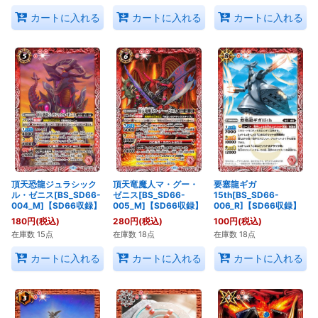
カートに入れる
カートに入れる
カートに入れる
頂天恐龍ジュラシック
頂天竜魔人マ・グー・
要塞龍ギガ
ル・ゼニス[BS_SD66-
ゼニス[BS_SD66-
15th[BS_SD66-
004_M]【SD66収録】
005_M]【SD66収録】
006_R]【SD66収録】
180
円
(税込)
280
円
(税込)
100
円
(税込)
在庫数 15点
在庫数 18点
在庫数 18点
カートに入れる
カートに入れる
カートに入れる