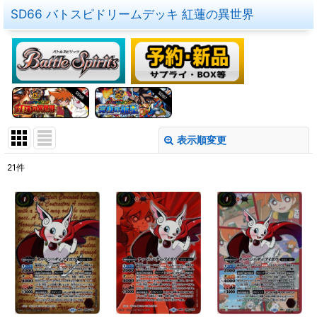
SD66 バトスピドリームデッキ 紅蓮の異世界
表示順変更
閉じる
21
件
表示数
:
在庫あり
並び順
:
絞り込む