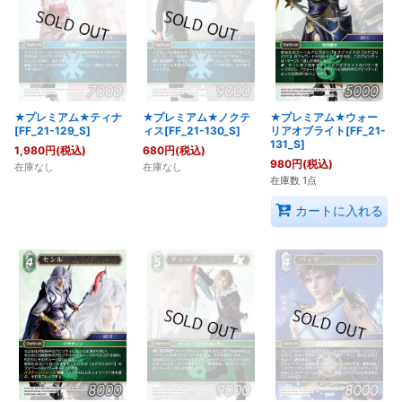
★プレミアム★ティナ
★プレミアム★ノクテ
★プレミアム★ウォー
[FF_21-129_S]
ィス[FF_21-130_S]
リアオブライト[FF_21-
131_S]
1,980
円
(税込)
680
円
(税込)
980
円
(税込)
在庫なし
在庫なし
在庫数 1点
カートに入れる