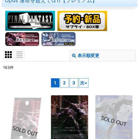
Opus 運命を超えて(21)【プレミアム】
表示順変更
閉じる
163
件
表示数
:
1
2
3
次
»
在庫あり
並び順
:
絞り込む