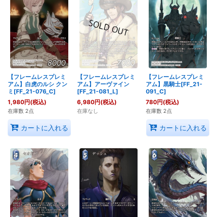
【フレームレスプレミ
【フレームレスプレミ
【フレームレスプレミ
アム】白虎のルシ クン
アム】アーヴァイン
アム】黒騎士[FF_21-
ミ[FF_21-076_C]
[FF_21-081_L]
091_C]
1,980
円
(税込)
6,980
円
(税込)
780
円
(税込)
在庫数 2点
在庫なし
在庫数 2点
カートに入れる
カートに入れる