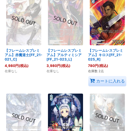
【フレームレスプレミ
【フレームレスプレミ
【フレームレスプレミ
アム】赤魔道士[FF_21-
アム】アルティミシア
アム】キロス[FF_21-
021_C]
[FF_21-023_L]
025_R]
4,980
円
(税込)
3,980
円
(税込)
780
円
(税込)
在庫なし
在庫なし
在庫数 2点
カートに入れる