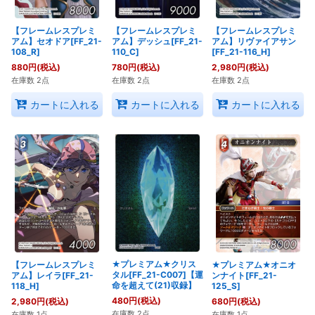
【フレームレスプレミ
【フレームレスプレミ
【フレームレスプレミ
アム】セオドア[FF_21-
アム】デッシュ[FF_21-
アム】リヴァイアサン
108_R]
110_C]
[FF_21-116_H]
880
円
(税込)
780
円
(税込)
2,980
円
(税込)
在庫数 2点
在庫数 2点
在庫数 2点
カートに入れる
カートに入れる
カートに入れる
★プレミアム★クリス
【フレームレスプレミ
★プレミアム★オニオ
タル[FF_21-C007]【運
アム】レイラ[FF_21-
ンナイト[FF_21-
命を超えて(21)収録】
118_H]
125_S]
480
円
(税込)
2,980
円
(税込)
680
円
(税込)
在庫数 2点
在庫数 1点
在庫数 1点