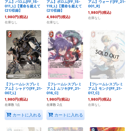
アム】パロム[FF_15-
アム】ポロム[FF_15-
アム】ウォード[FF_21-
011_L]【運命を超えて
119_L]【運命を超えて
001_R]
(21)収録】
(21)収録】
1,980
円
(税込)
1,980
円
(税込)
4,980
円
(税込)
在庫なし
在庫なし
在庫なし
【フレームレスプレミ
【フレームレスプレミ
【フレームレスプレミ
アム】シャドウ[FF_21-
アム】ムツキ[FF_21-
アム】モンク[FF_21-
007_L]
016_C]
017_C]
1,980
円
(税込)
1,980
円
(税込)
1,980
円
(税込)
在庫数 1点
在庫数 2点
在庫なし
カートに入れる
カートに入れる