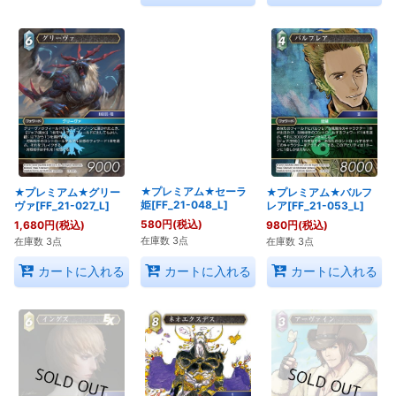
★プレミアム★グリー
★プレミアム★セーラ
★プレミアム★バルフ
ヴァ[FF_21-027_L]
姫[FF_21-048_L]
レア[FF_21-053_L]
1,680
円
(税込)
580
円
(税込)
980
円
(税込)
在庫数 3点
在庫数 3点
在庫数 3点
カートに入れる
カートに入れる
カートに入れる