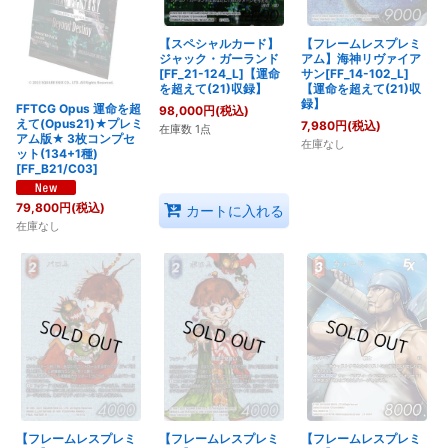
【スペシャルカード】
【フレームレスプレミ
ジャック・ガーランド
アム】海神リヴァイア
[FF_21-124_L]【運命
サン[FF_14-102_L]
を超えて(21)収録】
【運命を超えて(21)収
録】
FFTCG Opus 運命を超
98,000
円
(税込)
えて(Opus21)★プレミ
7,980
円
(税込)
在庫数 1点
アム版★ 3枚コンプセ
在庫なし
ット(134+1種)
[FF_B21/C03]
79,800
円
(税込)
カートに入れる
在庫なし
【フレームレスプレミ
【フレームレスプレミ
【フレームレスプレミ