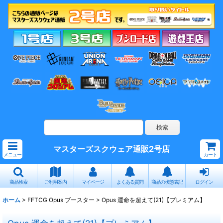
マスターズスクウェア通販2号店
メニュー
カート
商品検索
ご利用案内
マイページ
よくある質問
商品の状態表記
ログイン
ホーム
>
FFTCG Opus ブースター
>
Opus 運命を超えて(21)【プレミアム】