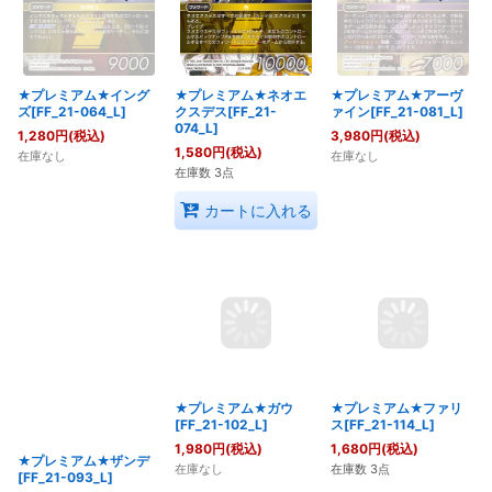
★プレミアム★イング
★プレミアム★ネオエ
★プレミアム★アーヴ
ズ[FF_21-064_L]
クスデス[FF_21-
ァイン[FF_21-081_L]
074_L]
1,280
円
(税込)
3,980
円
(税込)
1,580
円
(税込)
在庫なし
在庫なし
在庫数 3点
カートに入れる
★プレミアム★ファリ
★プレミアム★ザンデ
★プレミアム★ガウ
ス[FF_21-114_L]
[FF_21-093_L]
[FF_21-102_L]