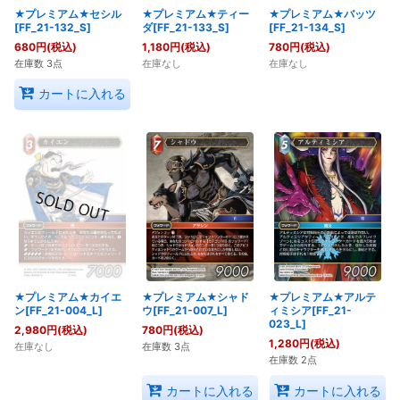
★プレミアム★セシル
★プレミアム★ティー
★プレミアム★バッツ
[FF_21-132_S]
ダ[FF_21-133_S]
[FF_21-134_S]
680
円
(税込)
1,180
円
(税込)
780
円
(税込)
在庫数 3点
在庫なし
在庫なし
カートに入れる
★プレミアム★カイエ
★プレミアム★シャド
★プレミアム★アルテ
ン[FF_21-004_L]
ウ[FF_21-007_L]
ィミシア[FF_21-
023_L]
2,980
円
(税込)
780
円
(税込)
1,280
円
(税込)
在庫なし
在庫数 3点
在庫数 2点
カートに入れる
カートに入れる