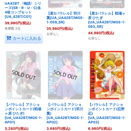
UA42BT 〈物語〉シリ
ーズ(SR・R・U・C)各
4枚コンプセット
【星3パラレル】羽川
【星3パラレル】戦場ヶ
[UA_42BT/C01]
翼[UA_UA42BT/MGS-
原 ひたぎ
1-059_SR]
[UA_UA42BT/MGS-1-
39,980
円
(税込)
083_SR]
在庫数 2点
35,980
円
(税込)
44,980
円
(税込)
在庫なし
カートに入れる
在庫なし
【パラレル】アクショ
【パラレル】アクショ
【パラレル】アクショ
ンポイントカード(戦場
ンポイントカード(羽川
ンポイントカード(忍野
ヶ原 ひたぎ)
翼)
忍)
[UA_UA42BT/MGS-1-
[UA_UA42BT/MGS-1-
[UA_UA42BT/MGS-1-
AP01]
AP02]
AP03]
3,280
円
(税込)
3,680
円
(税込)
6,980
円
(税込)