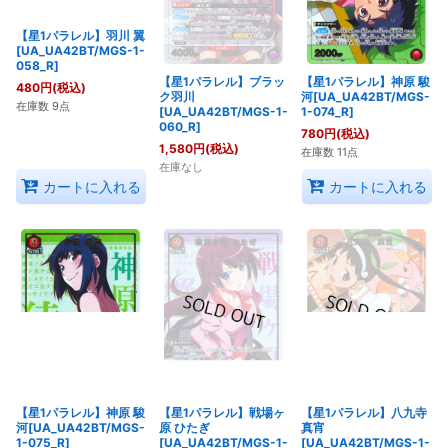
【星1パラレル】羽川 翼
【星1パラレル】ブラッ
【星1パラレル】神原 駿
[UA_UA42BT/MGS-1-
ク羽川
河[UA_UA42BT/MGS-
058_R]
[UA_UA42BT/MGS-1-
1-074_R]
060_R]
480
円
(税込)
780
円
(税込)
1,580
円
(税込)
在庫数 9点
在庫数 11点
在庫なし
カートに入れる
カートに入れる
【星1パラレル】神原 駿
【星1パラレル】戦場ヶ
【星1パラレル】八九寺
河[UA_UA42BT/MGS-
原 ひたぎ
真宵
1-075_R]
[UA_UA42BT/MGS-1-
[UA_UA42BT/MGS-1-