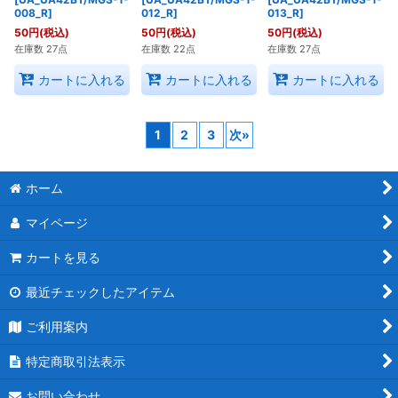
神原 駿河
千石 撫子
[UA_UA42BT/MGS-1-
[UA_UA42BT/MGS-1-
008_R]
013_R]
千石 撫子
50
円
(税込)
50
円
(税込)
[UA_UA42BT/MGS-1-
在庫数 27点
在庫数 27点
012_R]
50
円
(税込)
在庫数 22点
カートに入れる
カートに入れる
カートに入れる
1
2
3
次
»
ホーム