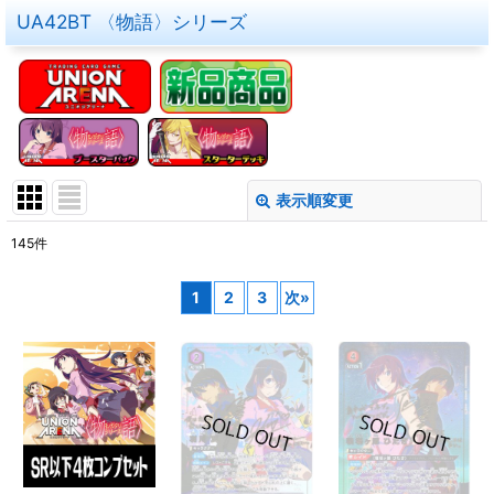
UA42BT 〈物語〉シリーズ
表示順変更
閉じる
145
件
表示数
:
1
2
3
次
»
在庫あり
並び順
:
絞り込む