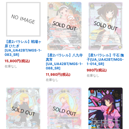
【星2パラレル】戦場ヶ
原 ひたぎ
[UA_UA42BT/MGS-1-
083_SR]
【星2パラレル】八九寺
【星1パラレル】千石 撫
真宵
子[UA_UA42BT/MGS-
15,800
円
(税込)
[UA_UA42BT/MGS-1-
1-014_SR]
在庫なし
088_SR]
980
円
(税込)
11,980
円
(税込)
在庫なし
在庫なし