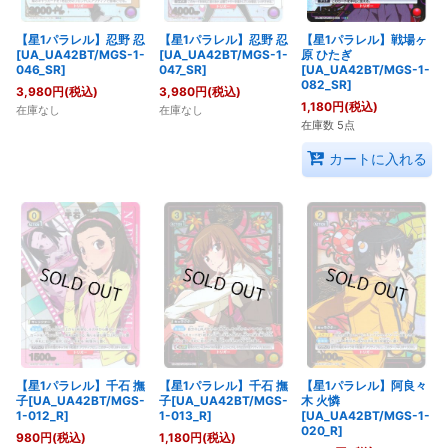
【星1パラレル】忍野 忍
【星1パラレル】忍野 忍
【星1パラレル】戦場ヶ
[UA_UA42BT/MGS-1-
[UA_UA42BT/MGS-1-
原 ひたぎ
046_SR]
047_SR]
[UA_UA42BT/MGS-1-
082_SR]
3,980
円
(税込)
3,980
円
(税込)
1,180
円
(税込)
在庫なし
在庫なし
在庫数 5点
カートに入れる
【星1パラレル】千石 撫
【星1パラレル】千石 撫
【星1パラレル】阿良々
子[UA_UA42BT/MGS-
子[UA_UA42BT/MGS-
木 火憐
1-012_R]
1-013_R]
[UA_UA42BT/MGS-1-
020_R]
980
円
(税込)
1,180
円
(税込)