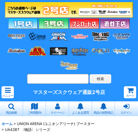
マスターズスクウェア通販2号店
メニュー
カート
商品検索
ご利用案内
マイページ
よくある質問
商品の状態表記
ログイン
ホーム
>
UNION ARENA (ユニオンアリーナ) ブースター
>
UA42BT 〈物語〉シリーズ