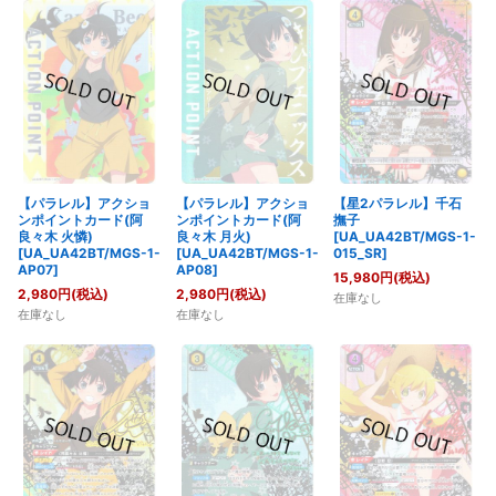
【パラレル】アクショ
【パラレル】アクショ
【星2パラレル】千石
ンポイントカード(阿
ンポイントカード(阿
撫子
良々木 火憐)
良々木 月火)
[UA_UA42BT/MGS-1-
[UA_UA42BT/MGS-1-
[UA_UA42BT/MGS-1-
015_SR]
AP07]
AP08]
15,980
円
(税込)
2,980
円
(税込)
2,980
円
(税込)
在庫なし
在庫なし
在庫なし