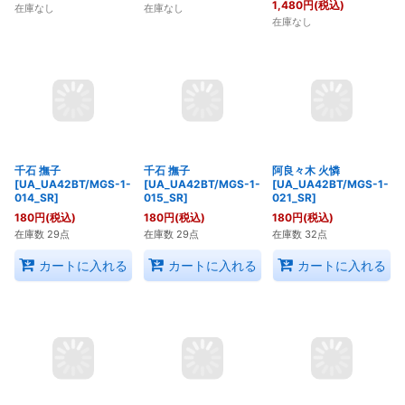
【星1パラレル】忍野 忍
【星1パラレル】羽川 翼
【星1パラレル】戦場ヶ
[UA_UA42BT/MGS-1-
[UA_UA42BT/MGS-1-
原 ひたぎ
042_C]
054_C]
[UA_UA42BT/MGS-1-
077_C]
780
円
(税込)
780
円
(税込)
1,480
円
(税込)
在庫なし
在庫なし
在庫なし
千石 撫子
千石 撫子
阿良々木 火憐
[UA_UA42BT/MGS-1-
[UA_UA42BT/MGS-1-
[UA_UA42BT/MGS-1-
014_SR]
015_SR]
021_SR]
180
円
(税込)
180
円
(税込)
180
円
(税込)
在庫数 29点
在庫数 29点
在庫数 32点