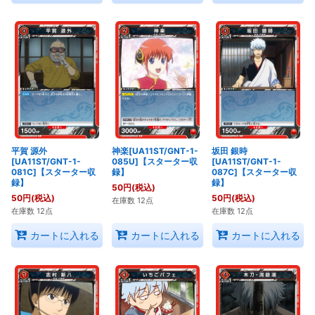
平賀 源外
神楽[UA11ST/GNT-1-
坂田 銀時
[UA11ST/GNT-1-
085U]【スターター収
[UA11ST/GNT-1-
081C]【スターター収
録】
087C]【スターター収
録】
録】
50
円
(税込)
50
円
(税込)
50
円
(税込)
在庫数 12点
在庫数 12点
在庫数 12点
カートに入れる
カートに入れる
カートに入れる