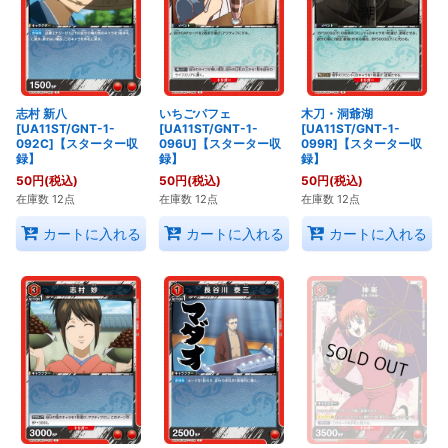
志村 新八
いちごパフェ
木刀・洞爺湖
[UA11ST/GNT-1-
[UA11ST/GNT-1-
[UA11ST/GNT-1-
092C]【スターター収
096U]【スターター収
099R]【スターター収
録】
録】
録】
50
円
(税込)
50
円
(税込)
50
円
(税込)
在庫数 12点
在庫数 12点
在庫数 12点
カートに入れる
カートに入れる
カートに入れる