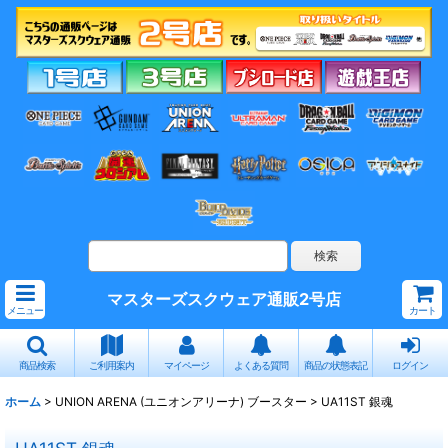
マスターズスクウェア通販2号店
メニュー
カート
商品検索
ご利用案内
マイページ
よくある質問
商品の状態表記
ログイン
ホーム
>
UNION ARENA (ユニオンアリーナ) ブースター
>
UA11ST 銀魂