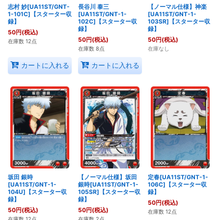
志村 妙[UA11ST/GNT-
長谷川 泰三
【ノーマル仕様】神楽
1-101C]【スターター収
[UA11ST/GNT-1-
[UA11ST/GNT-1-
録】
102C]【スターター収
103SR]【スターター収
録】
録】
50
円
(税込)
50
円
(税込)
50
円
(税込)
在庫数 12点
在庫数 8点
在庫なし
カートに入れる
カートに入れる
坂田 銀時
【ノーマル仕様】坂田
定春[UA11ST/GNT-1-
[UA11ST/GNT-1-
銀時[UA11ST/GNT-1-
106C]【スターター収
104U]【スターター収
105SR]【スターター収
録】
録】
録】
50
円
(税込)
50
円
(税込)
50
円
(税込)
在庫数 12点
在庫数 12点
在庫数 2点