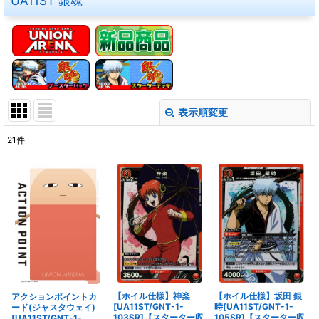
UA11ST 銀魂
表示順変更
閉じる
21
件
表示数
:
在庫あり
並び順
:
絞り込む
【ホイル仕様】神楽
【ホイル仕様】坂田 銀
アクションポイントカ
[UA11ST/GNT-1-
時[UA11ST/GNT-1-
ード(ジャスタウェイ)
103SR]【スターター収
105SR]【スターター収
[UA11ST/GNT-1-