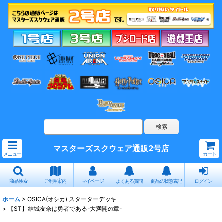
マスターズスクウェア通販2号店
メニュー
カート
商品検索
ご利用案内
マイページ
よくある質問
商品の状態表記
ログイン
ホーム
>
OSICA(オシカ) スターターデッキ
>
【ST】結城友奈は勇者である-大満開の章-