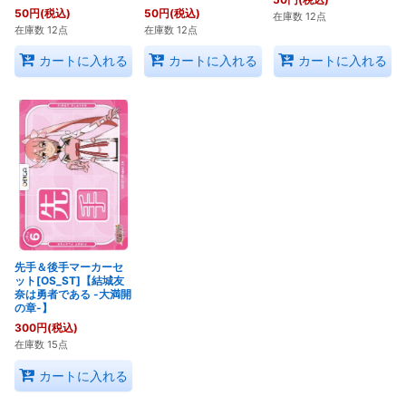
50
円
(税込)
50
円
(税込)
在庫数 12点
在庫数 12点
在庫数 12点
カートに入れる
カートに入れる
カートに入れる
先手＆後手マーカーセ
ット[OS_ST]【結城友
奈は勇者である -大満開
の章-】
300
円
(税込)
在庫数 15点
カートに入れる