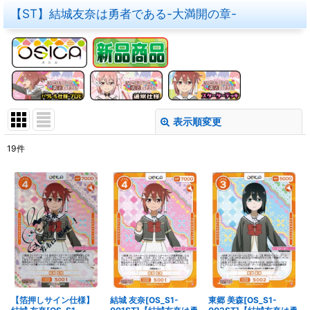
【ST】結城友奈は勇者である-大満開の章-
表示順変更
閉じる
19
件
表示数
:
在庫あり
並び順
:
絞り込む
【箔押しサイン仕様】
結城 友奈[OS_S1-
東郷 美森[OS_S1-