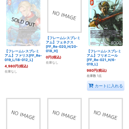
【フレームレスプレミ
アム】フェネクス
[FF_Re-020_H/20-
018_H]
【フレームレスプレミ
【フレームレスプレミ
アム】ファリス[FF_Re-
アム】フリオニール
0
円
(税込)
019_L/18-012_L]
[FF_Re-021_H/6-
在庫なし
019_L]
4,980
円
(税込)
980
円
(税込)
在庫なし
在庫数 1点
カートに入れる