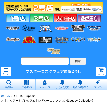
マスターズスクウェア通販2号店
メニュー
カート
商品検索
ご利用案内
マイページ
よくある質問
商品の状態表記
ログイン
ホーム
>
★FFTCG Special
>
【フルアートプレミアム】レガシーコレクション(Legacy Collection)