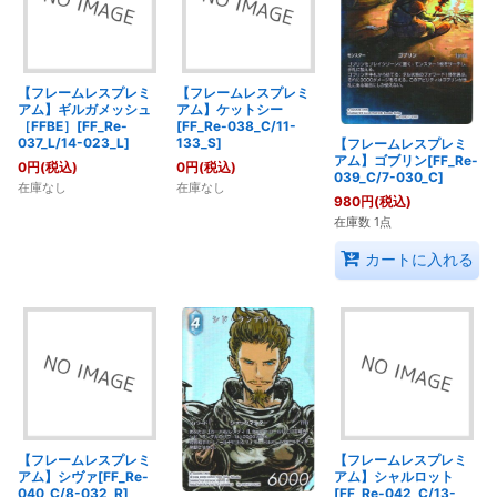
【フレームレスプレミ
【フレームレスプレミ
アム】ギルガメッシュ
アム】ケットシー
［FFBE］[FF_Re-
[FF_Re-038_C/11-
037_L/14-023_L]
133_S]
【フレームレスプレミ
アム】ゴブリン[FF_Re-
0
円
(税込)
0
円
(税込)
039_C/7-030_C]
在庫なし
在庫なし
980
円
(税込)
在庫数 1点
カートに入れる
【フレームレスプレミ
【フレームレスプレミ
アム】シヴァ[FF_Re-
アム】シャルロット
040_C/8-032_R]
[FF_Re-042_C/13-