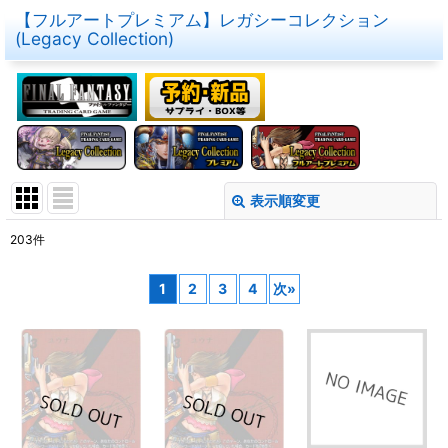
【フルアートプレミアム】レガシーコレクション
(Legacy Collection)
表示順変更
閉じる
203
件
表示数
:
1
2
3
4
次
»
在庫あり
並び順
:
絞り込む