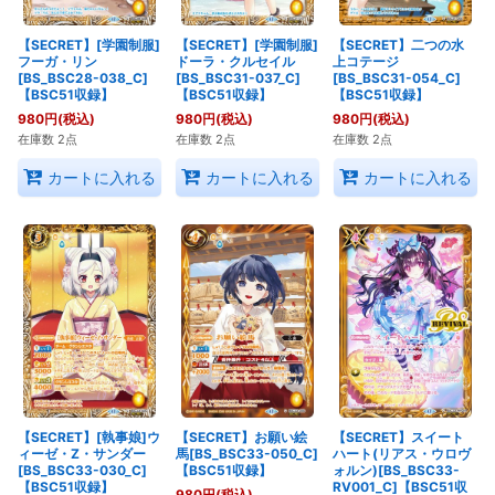
【SECRET】[学園制服]
【SECRET】[学園制服]
【SECRET】二つの水
フーガ・リン
ドーラ・クルセイル
上コテージ
[BS_BSC28-038_C]
[BS_BSC31-037_C]
[BS_BSC31-054_C]
【BSC51収録】
【BSC51収録】
【BSC51収録】
980
円
(税込)
980
円
(税込)
980
円
(税込)
在庫数 2点
在庫数 2点
在庫数 2点
カートに入れる
カートに入れる
カートに入れる
【SECRET】[執事娘]ウ
【SECRET】お願い絵
【SECRET】スイート
ィーゼ・Z・サンダー
馬[BS_BSC33-050_C]
ハート(リアス・ウロヴ
[BS_BSC33-030_C]
【BSC51収録】
ォルン)[BS_BSC33-
【BSC51収録】
RV001_C]【BSC51収
980
円
(税込)