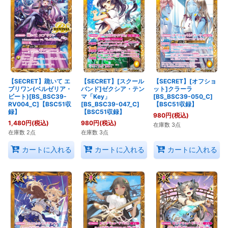
【SECRET】跪いて エ
【SECRET】[スクール
【SECRET】[オフショ
ブリワン(ベルゼリア・
バンド]ゼクシア・テン
ット]クラーラ
ビート)[BS_BSC39-
マ「Key」
[BS_BSC39-050_C]
RV004_C]【BSC51収
[BS_BSC39-047_C]
【BSC51収録】
録】
【BSC51収録】
980
円
(税込)
1,480
円
(税込)
980
円
(税込)
在庫数 3点
在庫数 2点
在庫数 3点
カートに入れる
カートに入れる
カートに入れる