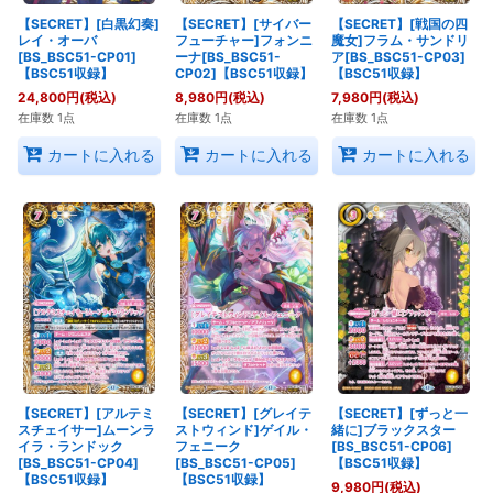
【SECRET】[白黒幻奏]
【SECRET】[サイバー
【SECRET】[戦国の四
レイ・オーバ
フューチャー]フォンニ
魔女]フラム・サンドリ
[BS_BSC51-CP01]
ーナ[BS_BSC51-
ア[BS_BSC51-CP03]
【BSC51収録】
CP02]【BSC51収録】
【BSC51収録】
24,800
円
(税込)
8,980
円
(税込)
7,980
円
(税込)
在庫数 1点
在庫数 1点
在庫数 1点
カートに入れる
カートに入れる
カートに入れる
【SECRET】[アルテミ
【SECRET】[グレイテ
【SECRET】[ずっと一
スチェイサー]ムーンラ
ストウィンド]ゲイル・
緒に]ブラックスター
イラ・ランドック
フェニーク
[BS_BSC51-CP06]
[BS_BSC51-CP04]
[BS_BSC51-CP05]
【BSC51収録】
【BSC51収録】
【BSC51収録】
9,980
円
(税込)