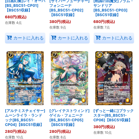
[白黒幻奏]レイ・オーバ
[サイバーフューチャー]
[戦国の四魔女]フラム・
[BS_BSC51-CP01]
フォンニーナ
サンドリア
【BSC51収録】
[BS_BSC51-CP02]
[BS_BSC51-CP03]
【BSC51収録】
【BSC51収録】
680
円
(税込)
380
円
(税込)
680
円
(税込)
在庫数 4点
在庫数 9点
在庫数 7点
カートに入れる
カートに入れる
カートに入れる
[アルテミスチェイサー]
[グレイテストウィンド]
[ずっと一緒に]ブラック
ムーンライラ・ランド
ゲイル・フェニーク
スター[BS_BSC51-
ック[BS_BSC51-
[BS_BSC51-CP05]
CP06]【BSC51収録】
CP04]【BSC51収録】
【BSC51収録】
380
円
(税込)
280
円
(税込)
280
円
(税込)
在庫数 10点
在庫数 10点
在庫数 8点