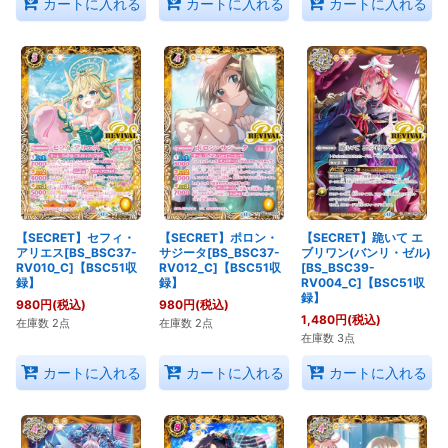
カートに入れる
カートに入れる
カートに入れる
【SECRET】セフィ・
【SECRET】ポロン・
【SECRET】跪いて エ
アリエス[BS_BSC37-
サジータ[BS_BSC37-
ブリワン(バンリ・ゼル)
RV010_C]【BSC51収
RV012_C]【BSC51収
[BS_BSC39-
録】
録】
RV004_C]【BSC51収
録】
980
円
(税込)
980
円
(税込)
1,480
円
(税込)
在庫数 2点
在庫数 2点
在庫数 3点
カートに入れる
カートに入れる
カートに入れる