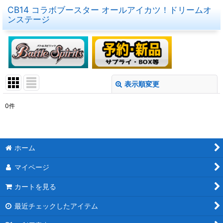
CB14 コラボブースター オールアイカツ！ドリームオ
ンステージ
表示順変更
閉じる
0
件
表示数
:
在庫あり
ホーム
並び順
:
マイページ
絞り込む
カートを見る
最近チェックしたアイテム