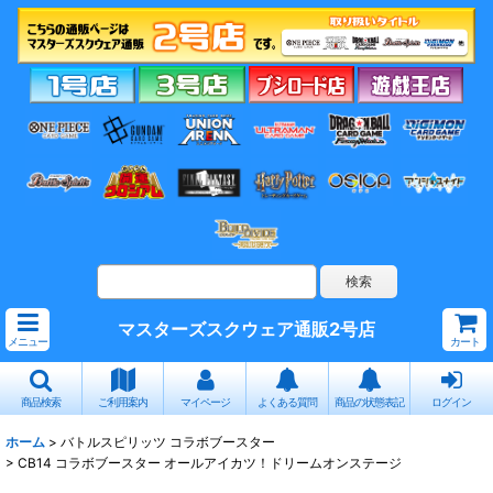
マスターズスクウェア通販2号店
メニュー
カート
商品検索
ご利用案内
マイページ
よくある質問
商品の状態表記
ログイン
ホーム
>
バトルスピリッツ コラボブースター
>
CB14 コラボブースター オールアイカツ！ドリームオンステージ